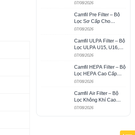
Cho HVAC, AHU &
07/08/2026
Phòng Sạch
Camfil Pre Filter – Bộ
Lọc Sơ Cấp Cho
HVAC, AHU, FCU & Hệ
07/08/2026
Thống Thông Gió
Camfil ULPA Filter – Bộ
Lọc ULPA U15, U16,
U17 Cho Phòng Sạch &
07/08/2026
Bán Dẫn
Camfil HEPA Filter – Bộ
Lọc HEPA Cao Cấp
Cho Phòng Sạch,
07/08/2026
HVAC, FFU & Nhà Máy
Camfil Air Filter – Bộ
Lọc Không Khí Cao
Cấp Cho HVAC, HEPA,
07/08/2026
ULPA & Phòng Sạch