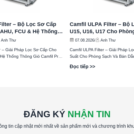
Filter – Bộ Lọc Sơ Cấp
Camfil ULPA Filter – Bộ
 AHU, FCU & Hệ Thống
U15, U16, U17 Cho Phòn
Bán Dẫn
Anh Thư
07.08.2026
/
Anh Thư
er – Giải Pháp Lọc Sơ Cấp Cho
Camfil ULPA Filter – Giải Pháp Lọ
hống Thông Gió Camfil Pre
Suất Cho Phòng Sạch Và Bán Dẫn Camfil UL
Filter là dòng...
Đọc tiếp >>
ĐĂNG KÝ
NHẬN TIN
ông tin cập nhật mới nhất về sản phẩm mới và chương trình kh