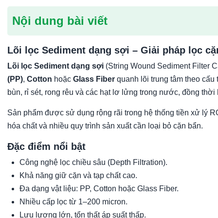
Nội dung bài viết
Lõi lọc Sediment dạng sợi – Giải pháp lọc c
Lõi lọc Sediment dạng sợi
(String Wound Sediment Filter C
(PP)
,
Cotton
hoặc
Glass Fiber
quanh lõi trung tâm theo cấu tr
bùn, rỉ sét, rong rêu và các hạt lơ lửng trong nước, đồng thờ
Sản phẩm được sử dụng rộng rãi trong hệ thống tiền xử lý 
hóa chất và nhiều quy trình sản xuất cần loại bỏ cặn bẩn.
Đặc điểm nổi bật
Công nghệ lọc chiều sâu (Depth Filtration).
Khả năng giữ cặn và tạp chất cao.
Đa dạng vật liệu: PP, Cotton hoặc Glass Fiber.
Nhiều cấp lọc từ 1–200 micron.
Lưu lượng lớn, tổn thất áp suất thấp.