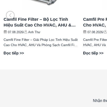
Camfil Fine Filter – Bộ Lọc Tinh
Camfil Pre 
Hiệu Suất Cao Cho HVAC, AHU &
Cho HVAC,
Phòng Sạch
Thông Gió
07.08.2026
/
Anh Thư
07.08.2026
/
Camfil Fine Filter – Giải Pháp Lọc Tinh Hiệu Suất
Camfil Pre Filt
Cao Cho HVAC, AHU Và Phòng Sạch Camfil Fine
HVAC, AHU Và Hệ T
Filter là...
Filter là...
Đọc tiếp >>
Đọc tiếp >>
Nhận th