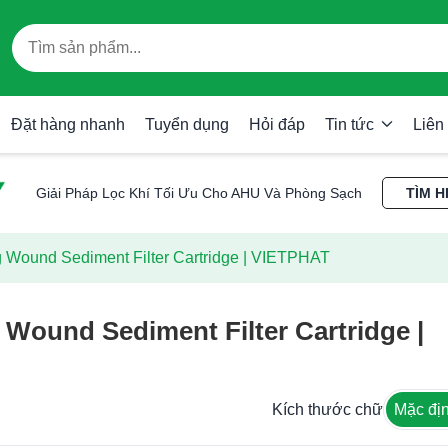
Đặt hàng nhanh
Tuyển dụng
Hỏi đáp
Tin tức
Liên
Giải Pháp Lọc Khí Tối Ưu Cho AHU Và Phòng Sạch
TÌM H
g Wound Sediment Filter Cartridge | VIETPHAT
 Wound Sediment Filter Cartridge |
Kích thước chữ
Mặc đị