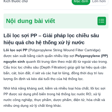
Kích thước chữ
Mặc định
Lớn hơn
Nội dung bài viết
Lõi lọc sợi PP – Giải pháp lọc chiều sâu
hiệu quả cho hệ thống xử lý nước
Lõi lọc sợi PP
(Polypropylene String Wound Filter Cartridge)
được sản xuất bằng cách quấn nhiều lớp sợi
Polypropylene (PP)
nguyên sinh
quanh lõi trung tâm theo mật độ từ ngoài vào trong.
Cấu trúc lọc chiều sâu (Depth Filtration) giúp giữ lại hiệu quả cặn
bẩn, cát, bùn đất, rỉ sét và các hạt lơ lửng, đồng thời duy trì lưu
lượng ổn định và kéo dài tuổi thọ của hệ thống lọc.
Nhờ khả năng kháng axit, kiềm và nhiều loại hóa chất, lõi lọc sợi
PP được sử dụng phổ biến trong hệ thống lọc nước RO, xử lý
nước công nghiệp, thực phẩm, dược phẩm, điện tử, hóa chất và
nhiều ứng dụng xử lý chất lỏng khác.