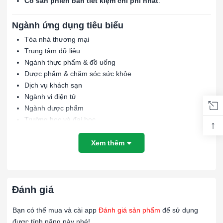
Có sẵn phiên bản tiết kiệm chi phí nhất
.
Ngành ứng dụng tiêu biểu
Tòa nhà thương mại
Trung tâm dữ liệu
Ngành thực phẩm & đồ uống
Dược phẩm & chăm sóc sức khỏe
Dịch vụ khách sạn
Ngành vi điện tử
Ngành dược phẩm
Trường học và đại học
↑
Xem thêm
Lợi ích & Tính năng
Hiệu quả cao với hạt bụi mịn
:
Bộ lọc MEGApleat M13 sử dụng vật liệu tổng hợp tĩnh điện
có hiệu suất ban đầu cao, đặc biệt hiệu quả trong việc giữ
Đánh giá
lại các hạt bụi mịn.
Bạn có thể mua và cài app
Đánh giá sản phẩm
để sử dụng
Ngăn chặn rò rỉ không khí bẩn
:
được tính năng này nhé!