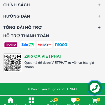
CHÍNH SÁCH
HƯỚNG DẪN
TỔNG ĐÀI HỖ TRỢ
HỖ TRỢ THANH TOÁN
Zalo OA VIETPHAT
Quét mã để được VIETPHAT tư vấn và báo giá
nhanh
© Bản quyền thuộc về
VIETPHAT
Liên hệ
0
0
0