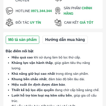
CHUYỂN
SẢN PHẨM
CHÍNH
HOTLINE
0971.344.344
HÃNG
ĐỐI TÁC
UY TÍN
CAM KẾT
GIÁ TỐT
Mô tả sản phẩm
Hướng dẫn mua hàng
Đặc điểm nổi bật
Hiệu quả cao
khi sử dụng làm bộ lọc thứ cấp.
Kháng lực vận hành thấp
, giúp giảm tiêu thụ năng
lượng.
Khả năng giữ bụi cao nhất
trong dòng sản phẩm.
Khung bền chắc nhất
, đảm bảo độ bền lâu dài.
Hiệu suất ổn định được đảm bảo
.
Thiết kế bộ lọc độc quyền
đang chờ cấp bằng sáng chế.
Lưới hỗ trợ kim loại mạ kẽm siêu bền
, giúp gia cố cấu
trúc.