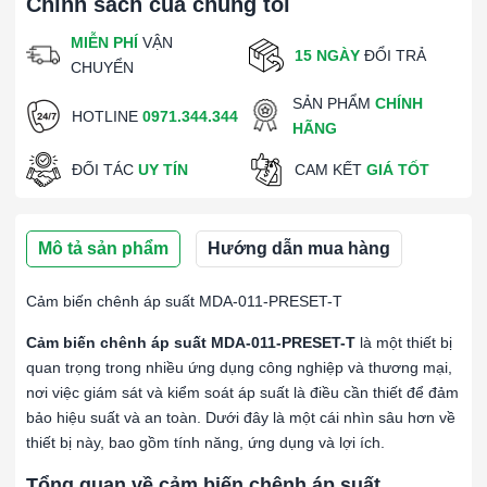
Chính sách của chúng tôi
MIỄN PHÍ
VẬN
15 NGÀY
ĐỔI TRẢ
CHUYỂN
SẢN PHẨM
CHÍNH
HOTLINE
0971.344.344
HÃNG
ĐỐI TÁC
UY TÍN
CAM KẾT
GIÁ TỐT
Mô tả sản phẩm
Hướng dẫn mua hàng
Cảm biến chênh áp suất MDA-011-PRESET-T
Cảm biến chênh áp suất MDA-011-PRESET-T
là một thiết bị
quan trọng trong nhiều ứng dụng công nghiệp và thương mại,
nơi việc giám sát và kiểm soát áp suất là điều cần thiết để đảm
bảo hiệu suất và an toàn. Dưới đây là một cái nhìn sâu hơn về
thiết bị này, bao gồm tính năng, ứng dụng và lợi ích.
Tổng quan về cảm biến chênh áp suất