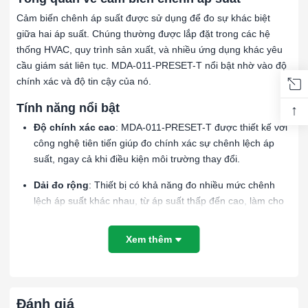
Cảm biến chênh áp suất được sử dụng để đo sự khác biệt
giữa hai áp suất. Chúng thường được lắp đặt trong các hệ
thống HVAC, quy trình sản xuất, và nhiều ứng dụng khác yêu
cầu giám sát liên tục. MDA-011-PRESET-T nổi bật nhờ vào độ
chính xác và độ tin cậy của nó.
Tính năng nổi bật
↑
Độ chính xác cao
: MDA-011-PRESET-T được thiết kế với
công nghệ tiên tiến giúp đo chính xác sự chênh lệch áp
suất, ngay cả khi điều kiện môi trường thay đổi.
Dải đo rộng
: Thiết bị có khả năng đo nhiều mức chênh
lệch áp suất khác nhau, từ áp suất thấp đến cao, làm cho
nó trở thành lựa chọn linh hoạt cho nhiều ứng dụng.
Xem thêm
Tín hiệu đầu ra
: Cảm biến này thường cung cấp tín hiệu
đầu ra analog (4-20 mA) hoặc digital (Modbus, RS485), dễ
dàng tích hợp vào các hệ thống điều khiển và giám sát
hiện có.
Đánh giá