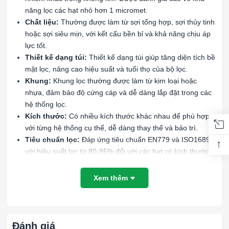
năng lọc các hạt nhỏ hơn 1 micromet.
Chất liệu:
Thường được làm từ sợi tổng hợp, sợi thủy tinh
hoặc sợi siêu mịn, với kết cấu bền bỉ và khả năng chịu áp
lực tốt.
Thiết kế dạng túi:
Thiết kế dạng túi giúp tăng diện tích bề
mặt lọc, nâng cao hiệu suất và tuổi thọ của bộ lọc.
Khung:
Khung lọc thường được làm từ kim loại hoặc
nhựa, đảm bảo độ cứng cáp và dễ dàng lắp đặt trong các
hệ thống lọc.
Kích thước:
Có nhiều kích thước khác nhau để phù hợp
với từng hệ thống cụ thể, dễ dàng thay thế và bảo trì.
Tiêu chuẩn lọc:
Đáp ứng tiêu chuẩn EN779 và ISO16890
↑
với hiệu suất lọc từ 80-95% đối với các hạt có kích thước
từ 0.3-1 micromet, phân loại là ePM1 70-85%.
Xem thêm
Lợi ích:
Cải thiện chất lượng không khí:
Loại bỏ các hạt bụi mịn
và các chất ô nhiễm trong không khí, đảm bảo môi trường
Đánh giá
làm việc và sinh hoạt trong lành và an toàn.