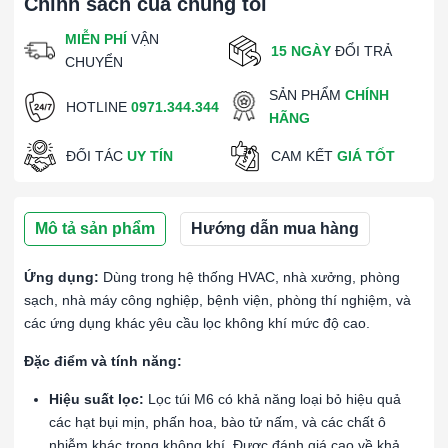
Chính sách của chúng tôi
MIỄN PHÍ
VẬN
15 NGÀY
ĐỔI TRẢ
CHUYỂN
SẢN PHẨM
CHÍNH
HOTLINE
0971.344.344
HÃNG
ĐỐI TÁC
UY TÍN
CAM KẾT
GIÁ TỐT
Mô tả sản phẩm
Hướng dẫn mua hàng
Ứng dụng:
Dùng trong hệ thống HVAC, nhà xưởng, phòng
sạch, nhà máy công nghiệp, bệnh viện, phòng thí nghiệm, và
các ứng dụng khác yêu cầu lọc không khí mức độ cao.
Đặc điểm và tính năng:
Hiệu suất lọc:
Lọc túi M6 có khả năng loại bỏ hiệu quả
các hạt bụi mịn, phấn hoa, bào tử nấm, và các chất ô
nhiễm khác trong không khí. Được đánh giá cao về khả