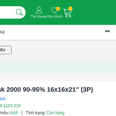
0
Tài khoản
Yêu thích
 hệ
IỂU
ak 2000 90-95% 16x16x21" (3P)
9-1103-210
hiệu:
AAF
|
Tình trạng:
Còn hàng