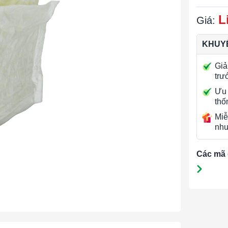
L
Giá:
KHUYẾ
Giả
trư
Ưu 
thố
Miễ
nhu
Các mã 