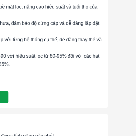
 bề mặt lọc, nâng cao hiệu suất và tuổi thọ của
hựa, đảm bảo độ cứng cáp và dễ dàng lắp đặt
 với từng hệ thống cụ thể, dễ dàng thay thế và
 với hiệu suất lọc từ 80-95% đối với các hạt
-85%.
ịn và các chất ô nhiễm trong không khí, đảm
oàn.
 trên các thiết bị và bộ lọc tinh, bảo vệ và kéo
thay thế, giúp giảm chi phí bảo trì và vận hành.
 và HVAC hoạt động hiệu quả bằng cách ngăn
được tính năng này nhé!