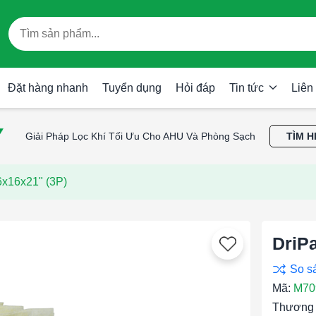
Đặt hàng nhanh
Tuyển dụng
Hỏi đáp
Tin tức
Liên
Giải Pháp Lọc Khí Tối Ưu Cho AHU Và Phòng Sạch
TÌM H
x16x21" (3P)
DriP
Mã:
M70
Thương 