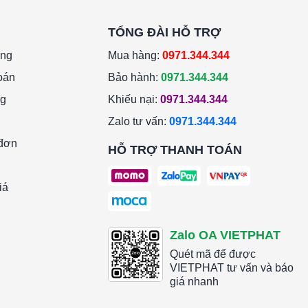
TỔNG ĐÀI HỖ TRỢ
àng
Mua hàng:
0971.344.344
oán
Bảo hành:
0971.344.344
ng
Khiếu nại:
0971.344.344
Zalo tư vấn:
0971.344.344
 đơn
HỖ TRỢ THANH TOÁN
iá
Zalo OA VIETPHAT
Quét mã để được
VIETPHAT tư vấn và báo
giá nhanh