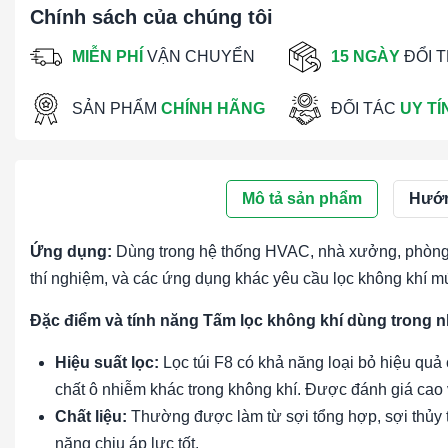
Chính sách của chúng tôi
MIỄN PHÍ
VẬN CHUYỂN
15 NGÀY
ĐỔI 
SẢN PHẨM
CHÍNH HÃNG
ĐỐI TÁC
UY TÍ
Mô tả sản phẩm
Hướn
Ứng dụng:
Dùng trong hệ thống HVAC, nhà xưởng, phòng 
thí nghiệm, và các ứng dụng khác yêu cầu lọc không khí m
Đặc điểm và tính năng Tấm lọc không khí dùng trong 
Hiệu suất lọc:
Lọc túi F8 có khả năng loại bỏ hiệu quả 
chất ô nhiễm khác trong không khí. Được đánh giá cao 
Chất liệu:
Thường được làm từ sợi tổng hợp, sợi thủy ti
năng chịu áp lực tốt.