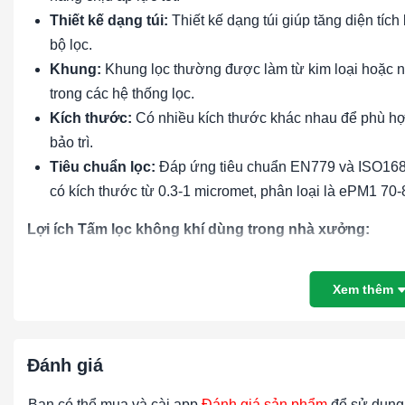
Thiết kế dạng túi:
Thiết kế dạng túi giúp tăng diện tích
bộ lọc.
Khung:
Khung lọc thường được làm từ kim loại hoặc n
trong các hệ thống lọc.
Kích thước:
Có nhiều kích thước khác nhau để phù hợp
bảo trì.
Tiêu chuẩn lọc:
Đáp ứng tiêu chuẩn EN779 và ISO16890
có kích thước từ 0.3-1 micromet, phân loại là ePM1 70
Lợi ích Tấm lọc không khí dùng trong nhà xưởng:
Cải thiện chất lượng không khí:
Loại bỏ các hạt bụi m
Xem thêm
bảo môi trường làm việc và sinh hoạt trong lành và an t
Bảo vệ thiết bị:
Giảm thiểu sự tích tụ của các hạt bụi mịn
dài tuổi thọ của toàn bộ hệ thống lọc.
Đánh giá
Tiết kiệm chi phí:
Lọc túi F8 có chi phí hợp lý, dễ dàng 
Tăng hiệu suất hệ thống:
Giữ cho hệ thống thông gió
Bạn có thể mua và cài app
Đánh giá sản phẩm
để sử dụng 