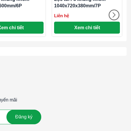
600mm/6P
1040x720x380mm/7P
Liên hệ
Xem chi tiết
Xem chi tiết
uyến mãi
Đăng ký