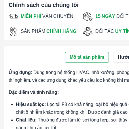
Chính sách của chúng tôi
MIỄN PHÍ
VẬN CHUYỂN
15 NGÀY
ĐỔI 
SẢN PHẨM
CHÍNH HÃNG
ĐỐI TÁC
UY TÍ
Mô tả sản phẩm
Hướn
Ứng dụng:
Dùng trong hệ thống HVAC, nhà xưởng, phòng 
thí nghiệm, và các ứng dụng khác yêu cầu lọc không khí m
Đặc điểm và tính năng:
Hiệu suất lọc:
Lọc túi F8 có khả năng loại bỏ hiệu quả 
chất ô nhiễm khác trong không khí. Được đánh giá cao 
Chất liệu:
Thường được làm từ sợi tổng hợp, sợi thủy ti
năng chịu áp lực tốt.