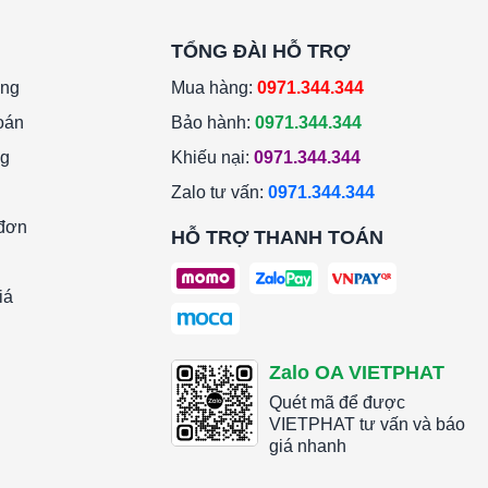
TỔNG ĐÀI HỖ TRỢ
àng
Mua hàng:
0971.344.344
oán
Bảo hành:
0971.344.344
ng
Khiếu nại:
0971.344.344
Zalo tư vấn:
0971.344.344
 đơn
HỖ TRỢ THANH TOÁN
iá
Zalo OA VIETPHAT
Quét mã để được
VIETPHAT tư vấn và báo
giá nhanh