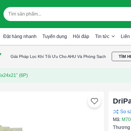
Đặt hàng nhanh
Tuyển dụng
Hỏi đáp
Tin tức
Liên
Giải Pháp Lọc Khí Tối Ưu Cho AHU Và Phòng Sạch
TÌM H
x24x21" (6P)
DriP
Mã:
M70
Thương 