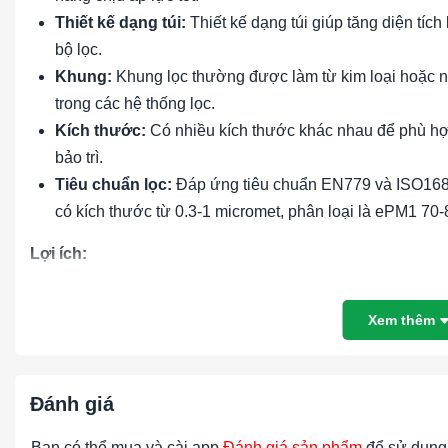
Thiết kế dạng túi:
Thiết kế dạng túi giúp tăng diện tích
bộ lọc.
Khung:
Khung lọc thường được làm từ kim loại hoặc n
trong các hệ thống lọc.
Kích thước:
Có nhiều kích thước khác nhau để phù hợp
bảo trì.
Tiêu chuẩn lọc:
Đáp ứng tiêu chuẩn EN779 và ISO16890
có kích thước từ 0.3-1 micromet, phân loại là ePM1 70
Lợi ích:
Cải thiện chất lượng không khí:
Loại bỏ các hạt bụi m
Xem thêm
bảo môi trường làm việc và sinh hoạt trong lành và an t
Bảo vệ thiết bị:
Giảm thiểu sự tích tụ của các hạt bụi mịn
dài tuổi thọ của toàn bộ hệ thống lọc.
Đánh giá
Tiết kiệm chi phí:
Lọc túi F8 có chi phí hợp lý, dễ dàng 
Tăng hiệu suất hệ thống:
Giữ cho hệ thống thông gió
Bạn có thể mua và cài app
Đánh giá sản phẩm
để sử dụng 