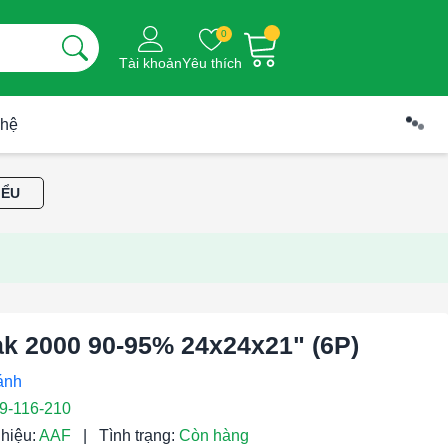
0
Tài khoản
Yêu thích
 hệ
IỂU
ak 2000 90-95% 24x24x21" (6P)
9-116-210
hiệu:
AAF
|
Tình trạng:
Còn hàng