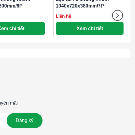
600mm/6P
1040x720x380mm/7P
Liên hệ
Xem chi tiết
Xem chi tiết
uyến mãi
Đăng ký