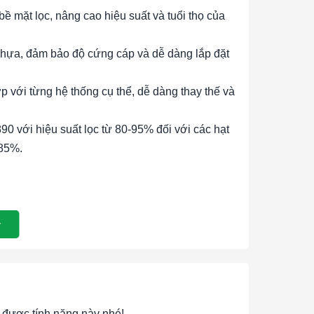
 bề mặt lọc, nâng cao hiệu suất và tuổi thọ của
hựa, đảm bảo độ cứng cáp và dễ dàng lắp đặt
 với từng hệ thống cụ thể, dễ dàng thay thế và
 với hiệu suất lọc từ 80-95% đối với các hạt
-85%.
ịn và các chất ô nhiễm trong không khí, đảm
oàn.
 trên các thiết bị và bộ lọc tinh, bảo vệ và kéo
thay thế, giúp giảm chi phí bảo trì và vận hành.
 và HVAC hoạt động hiệu quả bằng cách ngăn
được tính năng này nhé!