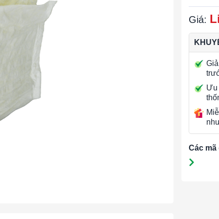
L
Giá:
KHUYẾ
Giả
trư
Ưu 
thố
Miễ
nhu
Các mã 