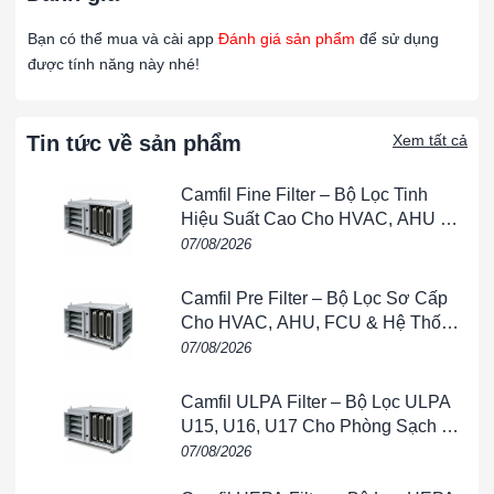
Dễ bảo trì
: Thiết kế tháo lắp nhanh chóng, thuận tiện thay
Bạn có thể mua và cài app
Đánh giá sản phẩm
để sử dụng
thế bộ lọc
được tính năng này nhé!
🏭 Ứng dụng
Phòng sạch
: dược phẩm, điện tử, y tế, thí nghiệm
Tin tức về sản phẩm
Xem tất cả
Nhà máy công nghiệp
: thực phẩm, sản xuất linh kiện,
Camfil Fine Filter – Bộ Lọc Tinh
sơn phủ
Hiệu Suất Cao Cho HVAC, AHU &
Phòng Sạch
07/08/2026
Hệ thống HVAC
: AHU, FCU, điều hòa trung tâm
Cơ sở thương mại – bệnh viện – phòng thí nghiệm
Camfil Pre Filter – Bộ Lọc Sơ Cấp
Cho HVAC, AHU, FCU & Hệ Thống
🌟 Lợi ích khi sử dụng
Thông Gió
07/08/2026
✅ Tối ưu hiệu quả lọc bụi và tuần hoàn không khí
Camfil ULPA Filter – Bộ Lọc ULPA
✅ Duy trì lưu lượng gió ổn định, giảm tải cho hệ thống
U15, U16, U17 Cho Phòng Sạch &
HVAC
Bán Dẫn
07/08/2026
✅ Vận hành bền bỉ, phù hợp môi trường khắc nghiệt