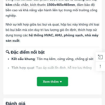
kẽm
chắc chắn, kích thước
1500x465x465mm
, đảm bảo độ
bền cao và khả năng vận hành liên tục trong môi trường công
nghiệp.
Nhờ sự kết hợp giữa lọc bụi và quạt, hộp lọc này không chỉ loại
bỏ bụi bẩn mà còn duy trì lưu lượng gió ổn định, thích hợp sử
dụng trong các
hệ thống HVAC, AHU, phòng sạch, nhà máy
sản xuất
.
🔍 Đặc điểm nổi bật
Kết cấu khung
: Tôn mạ kẽm, cứng vững, chống gỉ sét
↑
Tích hợp quạt
: Tạo áp suất ổn định, hỗ trợ lưu thông
không khí
Xem thêm
Bộ lọc
: Có thể lắp lọc thô, lọc tinh hoặc lọc HEPA tùy theo
yêu cầu
Kích thước tiêu chuẩn
: 1500x465x465mm, phù hợp với
nhiều hệ thống
Đánh giá