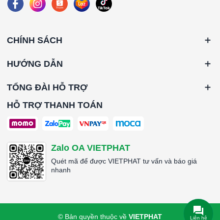
*Cấp độ lọc: Thô G4 (90-95%)
*Kích thước (WxHxD): 305x305x90mm/8cái
*Cấp độ lọc: Carbon F8 (90-95%)
*Kích thước (WxHxD): 305x305x90mm/1cái
CHÍNH SÁCH
*Cấp độ lọc: Hepa U17
HƯỚNG DẪN
####
TỔNG ĐÀI HỖ TRỢ
HỖ TRỢ THANH TOÁN
Zalo OA VIETPHAT
Quét mã để được VIETPHAT tư vấn và báo giá
nhanh
© Bản quyền thuộc về
VIETPHAT
Liên hệ