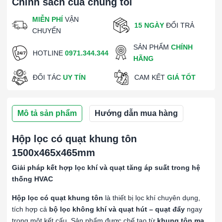
Chính sách của chúng tôi
MIỄN PHÍ
VẬN
15 NGÀY
ĐỔI TRẢ
CHUYỂN
SẢN PHẨM
CHÍNH
HOTLINE
0971.344.344
HÃNG
ĐỐI TÁC
UY TÍN
CAM KẾT
GIÁ TỐT
Mô tả sản phẩm
Hướng dẫn mua hàng
Hộp lọc có quạt khung tôn
1500x465x465mm
Giải pháp kết hợp lọc khí và quạt tăng áp suất trong hệ
thống HVAC
Hộp lọc có quạt khung tôn
là thiết bị lọc khí chuyên dụng,
tích hợp cả
bộ lọc không khí và quạt hút – quạt đẩy
ngay
trong một kết cấu. Sản phẩm được chế tạo từ
khung tôn mạ