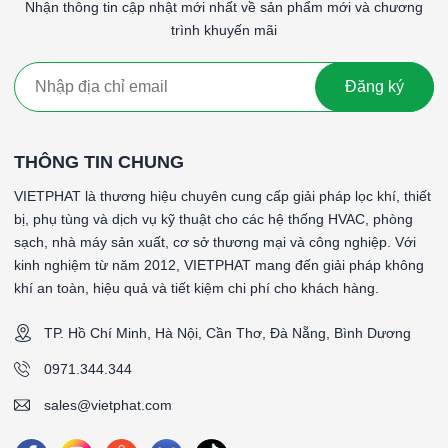
Email:
sales@vietphat.com
Nhận thông tin cập nhật mới nhất về sản phẩm mới và chương
trình khuyến mãi
Website:
www.vietphat.com
👉
VIETPHAT – Đồng hành cùng bạn trong giải pháp
Đăng ký
không khí sạch và bền vững.
####
THÔNG TIN CHUNG
*Tên sản phẩm: Hộp lọc có quạt
VIETPHAT là thương hiệu chuyên cung cấp giải pháp lọc khí, thiết
*Kết nối ống gió D300
bị, phụ tùng và dịch vụ kỹ thuật cho các hệ thống HVAC, phòng
*Hướng Thay lọc: Thay lọc bên hông
sạch, nhà máy sản xuất, cơ sở thương mại và công nghiệp. Với
*Mặt Nạ soi lổ: Không
kinh nghiệm từ năm 2012, VIETPHAT mang đến giải pháp không
*Quạt ly tâm truyền động trực tiếp .Moter ATT
khí an toàn, hiệu quả và tiết kiệm chi phí cho khách hàng.
*Công suất N : 0.75 Kw x 380V/ 3pha/ 50HZ
*Lưu lượng L: 300 m3/h
TP. Hồ Chí Minh, Hà Nội, Cần Thơ, Đà Nẵng, Bình Dương
*Cột áp P : 2950 Pa
*Vật liệu Quạt : Thép CT3
0971.344.344
*Kích thước hộp (WxHxD): 1500x465x465mm
sales@vietphat.com
*Vật liệu khung: Khung tole mạ kẽm 1.2mm
*Kích thước (WxHxD): 305x305x46mm/8cái