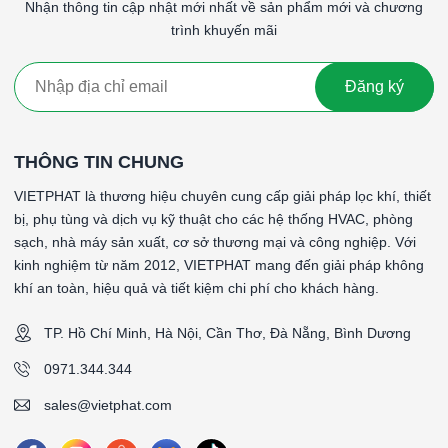
Nhận thông tin cập nhật mới nhất về sản phẩm mới và chương
trình khuyến mãi
Quy trình bảo trì hộp lọc cũng rất đơn giản. Người sử dụng chỉ
cần kiểm tra và thay thế bộ lọc định kỳ để đảm bảo hiệu suất
tối ưu. Điều này không chỉ giúp kéo dài tuổi thọ của sản phẩm
Đăng ký
mà còn bảo đảm rằng không khí trong không gian sống và làm
việc luôn được duy trì ở mức độ sạch sẽ cao nhất.
THÔNG TIN CHUNG
#Từ khóa: Hộp lọc khung inox 304 730x730x350mm, Hộp lọc
khung inox 304 730x730x350mm, Hộp lọc khung inox 304
VIETPHAT là thương hiệu chuyên cung cấp giải pháp lọc khí, thiết
730x730x350mm, Hộp lọc khung inox 304
bị, phụ tùng và dịch vụ kỹ thuật cho các hệ thống HVAC, phòng
730x730x350mm, Hộp lọc khung inox 304
sạch, nhà máy sản xuất, cơ sở thương mại và công nghiệp. Với
730x730x350mm, Hộp lọc khung inox 304
kinh nghiệm từ năm 2012, VIETPHAT mang đến giải pháp không
730x730x350mm, Hộp lọc khung inox 304
khí an toàn, hiệu quả và tiết kiệm chi phí cho khách hàng.
730x730x350mm, Hộp lọc khung inox 304 730x730x350mm
TP. Hồ Chí Minh, Hà Nội, Cần Thơ, Đà Nẵng, Bình Dương
####
0971.344.344
*Tên sản phẩm: Hộp Lọc Hepa
*Kiểu Kết nối: Đầu vào ống gió - Đầu ra mặt nạ soi lỗ
sales@vietphat.com
*Louver: Không