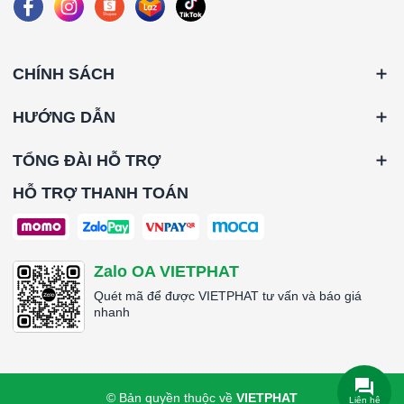
*Vật liệu khung: Khung inox 304 1.2mm
*Mặt Nạ soi lổ: Inox 304, 735 x 735 x 12
*Kích thước đầu gió vào: Ống Vuông 500 x 400
*Kích thước hộp (WxHxD): 730x730x350mm
CHÍNH SÁCH
*Kích thước Hepa (WxHxD): 610 x 610 x 150mm
HƯỚNG DẪN
####
TỔNG ĐÀI HỖ TRỢ
HỖ TRỢ THANH TOÁN
Zalo OA VIETPHAT
Quét mã để được VIETPHAT tư vấn và báo giá
nhanh
© Bản quyền thuộc về
VIETPHAT
Liên hệ