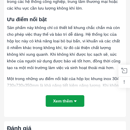
trong các hệ thống công nghiệp, trung tâm thương mại hoặc
các khu vực cần lưu lượng không khí lớn.
Ưu điểm nổi bật
Sản phẩm này không chỉ có thiết kế khung chắc chắn mà còn
cho phép việc thay thế và bảo trì dễ dàng. Hệ thống lọc của
hộp lọc này có khả năng loại bỏ bụi bẩn, vi khuẩn và các chất
ô nhiễm khác trong không khí, từ đó cải thiện chất lượng
không khí xung quanh. Khi không khí được lọc sạch sẽ, sức
khỏe của người sử dụng được bảo vệ tốt hơn, đồng thời cũng
tạo ra một môi trường làm việc và sinh hoạt thoải mái hơn.
Một trong những ưu điểm nổi bật của hộp lọc khung inox 304
↑
730x730x350mm là khả năng tiết kiệm năng lượng. Khi không
khí được lọc sạch, hệ thống thông gió có thể hoạt động hiệu
quả hơn, giảm thiểu mức tiêu thụ năng lượng và kéo dài tuổi
Xem thêm
thọ cho các thiết bị khác trong hệ thống. Sản phẩm này rất linh
hoạt trong ứng dụng, phù hợp cho nhiều lĩnh vực như công
nghiệp, y tế, gia đình và văn phòng, giúp đáp ứng đa dạng nhu
cầu của người sử dụng.
Đánh giá