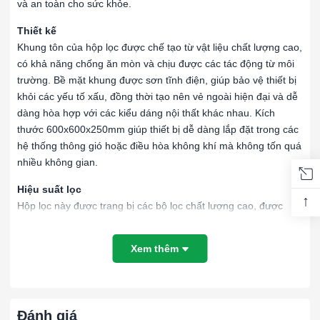
và an toàn cho sức khỏe.
Thiết kế
Khung tôn của hộp lọc được chế tạo từ vật liệu chất lượng cao,
có khả năng chống ăn mòn và chịu được các tác động từ môi
trường. Bề mặt khung được sơn tĩnh điện, giúp bảo vệ thiết bị
khỏi các yếu tố xấu, đồng thời tạo nên vẻ ngoài hiện đại và dễ
dàng hòa hợp với các kiểu dáng nội thất khác nhau. Kích
thước 600x600x250mm giúp thiết bị dễ dàng lắp đặt trong các
hệ thống thông gió hoặc điều hòa không khí mà không tốn quá
nhiều không gian.
Hiệu suất lọc
↑
Hộp lọc này được trang bị các bộ lọc chất lượng cao, được
thiết kế để loại bỏ hiệu quả bụi bẩn, vi khuẩn và các hạt ô
nhiễm khác trong không khí. Công nghệ lọc tiên tiến cho phép
Xem thêm
thiết bị xử lý không khí một cách nhanh chóng và hiệu quả,
đảm bảo rằng không khí được cung cấp vào không gian sống
hoặc làm việc luôn sạch sẽ. Điều này đặc biệt quan trọng trong
các môi trường yêu cầu tiêu chuẩn không khí sạch, như bệnh
Đánh giá