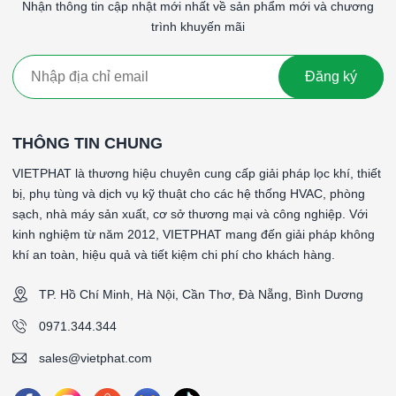
*Kiểu Kết nối: Đầu vào ống gió - Đầu ra mặt nạ soi lỗ
Nhận thông tin cập nhật mới nhất về sản phẩm mới và chương
*Vật liệu khung: Khung tole sơn tĩnh điện 1.2mm
trình khuyến mãi
*Mặt Nạ soi lổ: Inox 304 605x605mm
*Kích thước đầu gió vào: Ống tròn D250
Đăng ký
*Hướng Thay lọc: Thay lọc bên dưới trần
*Kích thước đầu gió ra: Không
*Kích thước hộp (WxHxD): 600x600x250mm
THÔNG TIN CHUNG
*Kích thước Hepa (WxHxD): 485x485x70mm
VIETPHAT là thương hiệu chuyên cung cấp giải pháp lọc khí, thiết
####
bị, phụ tùng và dịch vụ kỹ thuật cho các hệ thống HVAC, phòng
sạch, nhà máy sản xuất, cơ sở thương mại và công nghiệp. Với
kinh nghiệm từ năm 2012, VIETPHAT mang đến giải pháp không
khí an toàn, hiệu quả và tiết kiệm chi phí cho khách hàng.
TP. Hồ Chí Minh, Hà Nội, Cần Thơ, Đà Nẵng, Bình Dương
0971.344.344
sales@vietphat.com