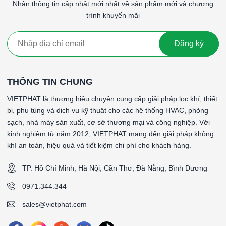
Nhận thông tin cập nhật mới nhất về sản phẩm mới và chương
*Kiểu Kết nối: Đầu vào ống gió - Đầu ra mặt nạ soi lỗ
trình khuyến mãi
*Vật liệu khung: Khung tole mạ kẽm 1.5mm
*Mặt Nạ soi lổ: Inox 304 735x735mm
*Kích thước đầu gió vào: Ống tròn
Đăng ký
*Hướng Thay lọc: Thay lọc bên dưới trần
*Kích thước đầu gió ra: Không
*Kích thước hộp (WxHxD): 680x680x420mm
THÔNG TIN CHUNG
*Kích thước Hepa (WxHxD): 610x610x292mm
VIETPHAT là thương hiệu chuyên cung cấp giải pháp lọc khí, thiết
####
bị, phụ tùng và dịch vụ kỹ thuật cho các hệ thống HVAC, phòng
sạch, nhà máy sản xuất, cơ sở thương mại và công nghiệp. Với
kinh nghiệm từ năm 2012, VIETPHAT mang đến giải pháp không
khí an toàn, hiệu quả và tiết kiệm chi phí cho khách hàng.
TP. Hồ Chí Minh, Hà Nội, Cần Thơ, Đà Nẵng, Bình Dương
0971.344.344
sales@vietphat.com