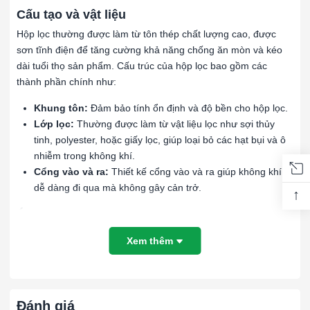
Cấu tạo và vật liệu
Hộp lọc thường được làm từ tôn thép chất lượng cao, được
sơn tĩnh điện để tăng cường khả năng chống ăn mòn và kéo
dài tuổi thọ sản phẩm. Cấu trúc của hộp lọc bao gồm các
thành phần chính như:
Khung tôn:
Đảm bảo tính ổn định và độ bền cho hộp lọc.
Lớp lọc:
Thường được làm từ vật liệu lọc như sợi thủy
tinh, polyester, hoặc giấy lọc, giúp loại bỏ các hạt bụi và ô
nhiễm trong không khí.
Cổng vào và ra:
Thiết kế cổng vào và ra giúp không khí
dễ dàng đi qua mà không gây cản trở.
↑
Ứng dụng
Hộp lọc khung tôn 680x680x420mm có thể được ứng dụng
Xem thêm
trong nhiều lĩnh vực khác nhau:
Hệ thống HVAC:
Được sử dụng để cải thiện chất lượng
không khí trong các tòa nhà văn phòng, trung tâm thương
Đánh giá
mại, và nhà máy.