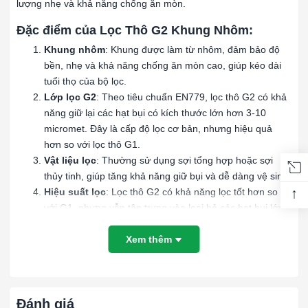
lượng nhẹ và khả năng chống ăn mòn.
Đặc điểm của Lọc Thô G2 Khung Nhôm:
Khung nhôm
: Khung được làm từ nhôm, đảm bảo độ
bền, nhẹ và khả năng chống ăn mòn cao, giúp kéo dài
tuổi thọ của bộ lọc.
Lớp lọc G2
: Theo tiêu chuẩn EN779, lọc thô G2 có khả
năng giữ lại các hạt bụi có kích thước lớn hơn 3-10
micromet. Đây là cấp độ lọc cơ bản, nhưng hiệu quả
hơn so với lọc thô G1.
Vật liệu lọc
: Thường sử dụng sợi tổng hợp hoặc sợi
thủy tinh, giúp tăng khả năng giữ bụi và dễ dàng vệ sinh.
↑
Hiệu suất lọc
: Lọc thô G2 có khả năng lọc tốt hơn so
với G1, nhưng vẫn tập trung vào loại bỏ các hạt bụi lớn.
Ứng dụng của Lọc Thô G2 Khung Nhôm:
Xem thêm
Hệ thống HVAC
: Dùng trong các hệ thống điều hòa
không khí để bảo vệ các bộ lọc tinh hơn, tăng hiệu suất
hệ thống và duy trì tuổi thọ của các bộ lọc sau.
Nhà máy sản xuất
: Sử dụng trong các quy trình công
Đánh giá