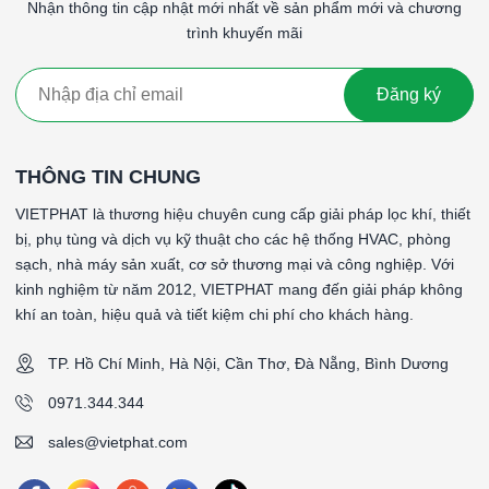
Nhận thông tin cập nhật mới nhất về sản phẩm mới và chương
trong nhiều ứng dụng công nghiệp và dân dụng.
trình khuyến mãi
#Lọc thô G2 khung nhôm 200x200x10mmLọc thô G2 khung
nhôm 200x200x10mmLọc thô G2 khung nhôm
Đăng ký
200x200x10mm
####
THÔNG TIN CHUNG
*Tên sản phẩm: PrePanel
VIETPHAT là thương hiệu chuyên cung cấp giải pháp lọc khí, thiết
*Cấp độ lọc: G2 theo tiêu chuẩn EN 779: 2012
bị, phụ tùng và dịch vụ kỹ thuật cho các hệ thống HVAC, phòng
*Vật liệu lọc: Sợi tổng hợp
sạch, nhà máy sản xuất, cơ sở thương mại và công nghiệp. Với
*Vật liệu khung: Khung nhôm dập 1mm
kinh nghiệm từ năm 2012, VIETPHAT mang đến giải pháp không
*Gasket (ron): Không có gasket (ron)
khí an toàn, hiệu quả và tiết kiệm chi phí cho khách hàng.
*Lưới bảo vệ: Tôn kẽm 2 mặt gió
*Nhiệt độ hoạt động tối đa: 70 °C
TP. Hồ Chí Minh, Hà Nội, Cần Thơ, Đà Nẵng, Bình Dương
*Vận tốc gió bề mặt: 2.5 m/s
*Độ tổn thất áp suất ban đầu: 85Pa (+-15%)
0971.344.344
*Độ tổn thất áp suất khuyến nghị thay thế: 250Pa
sales@vietphat.com
*Lưu lượng: 400CMH
*Kích thước (WxHxD): 200x200x10mm