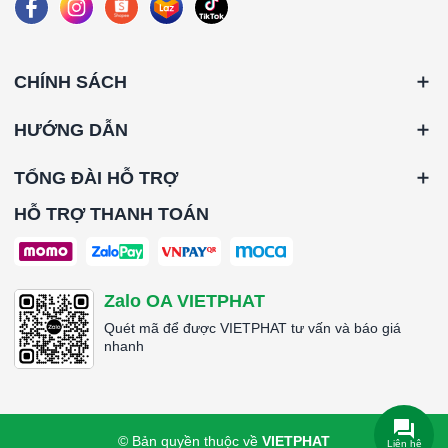
####
CHÍNH SÁCH
HƯỚNG DẪN
TỔNG ĐÀI HỖ TRỢ
HỖ TRỢ THANH TOÁN
Zalo OA VIETPHAT
Quét mã để được VIETPHAT tư vấn và báo giá
nhanh
© Bản quyền thuộc về
VIETPHAT
Liên hệ