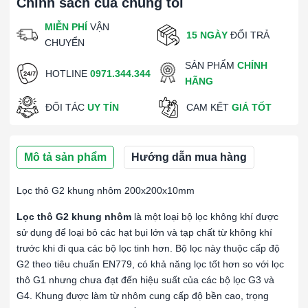
Chính sách của chúng tôi
MIỄN PHÍ
VẬN
15 NGÀY
ĐỔI TRẢ
CHUYỂN
SẢN PHẨM
CHÍNH
HOTLINE
0971.344.344
HÃNG
ĐỐI TÁC
UY TÍN
CAM KẾT
GIÁ TỐT
Mô tả sản phẩm
Hướng dẫn mua hàng
Lọc thô G2 khung nhôm 200x200x10mm
Lọc thô G2 khung nhôm
là một loại bộ lọc không khí được
sử dụng để loại bỏ các hạt bụi lớn và tạp chất từ không khí
trước khi đi qua các bộ lọc tinh hơn. Bộ lọc này thuộc cấp độ
G2 theo tiêu chuẩn EN779, có khả năng lọc tốt hơn so với lọc
thô G1 nhưng chưa đạt đến hiệu suất của các bộ lọc G3 và
G4. Khung được làm từ nhôm cung cấp độ bền cao, trọng