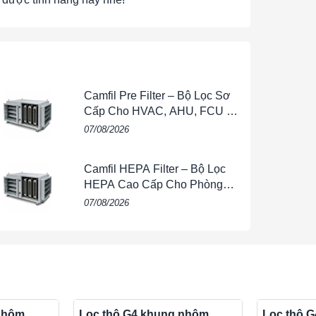
ảo môi trường sạch sẽ, giảm nguy cơ nhiễm
chất lượng không khí trong quá trình sản xuất.
Camfil Pre Filter – Bộ Lọc Sơ
ỏi bị hư hỏng do bụi bẩn lớn, kéo dài tuổi thọ
Cấp Cho HVAC, AHU, FCU &
Hệ Thống Thông Gió
07/08/2026
 dài tuổi thọ của các bộ lọc tinh hơn, giảm chi
Camfil HEPA Filter – Bộ Lọc
hạt bụi lớn và tạp chất, giúp cải thiện chất
HEPA Cao Cấp Cho Phòng
oạt.
Sạch, HVAC, FFU & Nhà Máy
07/08/2026
p và vệ sinh, giúp tiết kiệm thời gian và công
 G2, nhưng thấp hơn G4. Lọc G3 loại bỏ được
hi G1 loại bỏ các hạt lớn hơn 10 micromet, và
nhôm
Lọc thô G4 khung nhôm
Lọc thô 