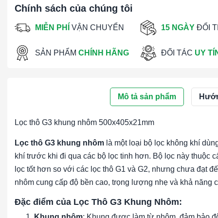
Chính sách của chúng tôi
MIỄN PHÍ
VẬN CHUYỂN
15 NGÀY
ĐỔI 
SẢN PHẨM
CHÍNH HÃNG
ĐỐI TÁC
UY TÍ
Mô tả sản phẩm
Hướn
Lọc thô G3 khung nhôm 500x405x21mm
Lọc thô G3 khung nhôm
là một loại bộ lọc không khí dùng
khí trước khi đi qua các bộ lọc tinh hơn. Bộ lọc này thuộc
lọc tốt hơn so với các lọc thô G1 và G2, nhưng chưa đạt đ
nhôm cung cấp độ bền cao, trọng lượng nhẹ và khả năng c
Đặc điểm của Lọc Thô G3 Khung Nhôm:
Khung nhôm
: Khung được làm từ nhôm, đảm bảo độ