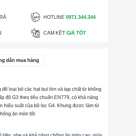
TRẢ
HOTLINE
0971.344.344
N
CAM KẾT
GIÁ TỐT
g dẫn mua hàng
 để loại bỏ các hạt bụi lớn và tạp chất từ không
 cấp độ G3 theo tiêu chuẩn EN779, có khả năng
ến hiệu suất của bộ lọc G4. Khung được làm từ
hống ăn mòn tốt.
 bền, nhẹ và khả năng chống ăn mòn cao, giúp