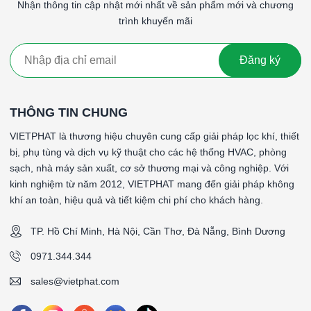
Nhận thông tin cập nhật mới nhất về sản phẩm mới và chương
Giá thành
: Lọc G4 thường có giá thành cao hơn so với
trình khuyến mãi
G1, G2 và G3 do hiệu suất lọc tốt hơn.
Lọc thô G4 khung nhôm là một giải pháp hiệu quả cho việc loại
Đăng ký
bỏ các hạt bụi lớn và tạp chất thô từ không khí, bảo vệ thiết bị
và hệ thống, cũng như cải thiện chất lượng không khí tổng thể
trong nhiều ứng dụng công nghiệp và dân dụng.
THÔNG TIN CHUNG
#Từ khóa: Lọc thô G4 khung nhôm 1000x350x46mmLọc thô
VIETPHAT là thương hiệu chuyên cung cấp giải pháp lọc khí, thiết
G4 khung nhôm 1000x350x46mmLọc thô G4 khung nhôm
bị, phụ tùng và dịch vụ kỹ thuật cho các hệ thống HVAC, phòng
1000x350x46mmLọc thô G4 khung nhôm 1000x350x46mmLọc
sạch, nhà máy sản xuất, cơ sở thương mại và công nghiệp. Với
thô G4 khung nhôm 1000x350x46mm
kinh nghiệm từ năm 2012, VIETPHAT mang đến giải pháp không
####
khí an toàn, hiệu quả và tiết kiệm chi phí cho khách hàng.
*Tên sản phẩm: PreWash - Lọc thô dạng sóng gắn ty
TP. Hồ Chí Minh, Hà Nội, Cần Thơ, Đà Nẵng, Bình Dương
*Cấp độ lọc: G4 (90-95%)
*Vật liệu lọc: Sợi tổng hợp
0971.344.344
*Vật liệu khung: Khung nhôm định hình
sales@vietphat.com
*Gasket (ron): Không có gasket (ron)
*Lưới bảo vệ: Không có