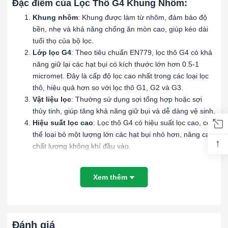
Đặc điểm của Lọc Thô G4 Khung Nhôm:
Khung nhôm
: Khung được làm từ nhôm, đảm bảo độ
bền, nhẹ và khả năng chống ăn mòn cao, giúp kéo dài
tuổi thọ của bộ lọc.
Lớp lọc G4
: Theo tiêu chuẩn EN779, lọc thô G4 có khả
năng giữ lại các hạt bụi có kích thước lớn hơn 0.5-1
micromet. Đây là cấp độ lọc cao nhất trong các loại lọc
thô, hiệu quả hơn so với lọc thô G1, G2 và G3.
Vật liệu lọc
: Thường sử dụng sợi tổng hợp hoặc sợi
thủy tinh, giúp tăng khả năng giữ bụi và dễ dàng vệ sinh.
Hiệu suất lọc cao
: Lọc thô G4 có hiệu suất lọc cao, có
thể loại bỏ một lượng lớn các hạt bụi nhỏ hơn, nâng cao
↑
chất lượng không khí đầu vào.
Ứng dụng của Lọc Thô G4 Khung Nhôm:
Xem thêm
Hệ thống HVAC
: Dùng trong các hệ thống điều hòa
không khí để bảo vệ các bộ lọc tinh hơn và tăng hiệu
suất hệ thống.
Nhà máy sản xuất
: Sử dụng trong các quy trình công
Đánh giá
nghiệp để loại bỏ các hạt bụi lớn, bảo vệ máy móc và