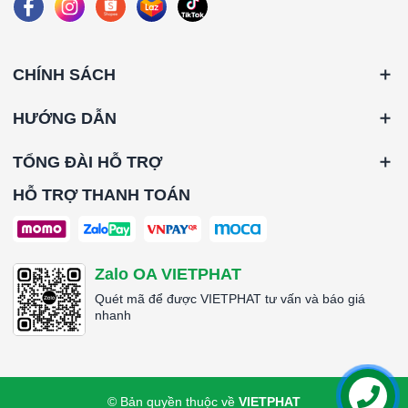
*Nhiệt độ hoạt động tối đa: 70 °C
*Vận tốc gió bề mặt: 2.5 m/s
*Độ tổn thất áp suất ban đầu: 110Pa (+-15%)
CHÍNH SÁCH
*Độ tổn thất áp suất khuyến nghị thay thế: 250Pa
*Lưu lượng: 3400CMH
*Kích thước (WxHxD): 1000x350x46mm
HƯỚNG DẪN
####
TỔNG ĐÀI HỖ TRỢ
HỖ TRỢ THANH TOÁN
Zalo OA VIETPHAT
Quét mã để được VIETPHAT tư vấn và báo giá
nhanh
© Bản quyền thuộc về
VIETPHAT
Liên hệ