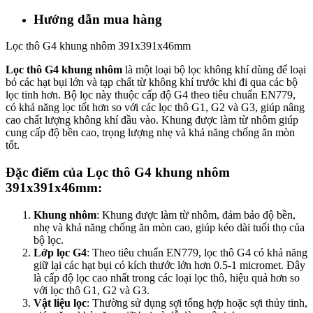
Hướng dẫn mua hàng
Lọc thô G4 khung nhôm 391x391x46mm
Lọc thô G4 khung nhôm
là một loại bộ lọc không khí dùng để loại
bỏ các hạt bụi lớn và tạp chất từ không khí trước khi đi qua các bộ
lọc tinh hơn. Bộ lọc này thuộc cấp độ G4 theo tiêu chuẩn EN779,
có khả năng lọc tốt hơn so với các lọc thô G1, G2 và G3, giúp nâng
cao chất lượng không khí đầu vào. Khung được làm từ nhôm giúp
cung cấp độ bền cao, trọng lượng nhẹ và khả năng chống ăn mòn
tốt.
Đặc điểm của Lọc thô G4 khung nhôm
391x391x46mm:
Khung nhôm
: Khung được làm từ nhôm, đảm bảo độ bền,
nhẹ và khả năng chống ăn mòn cao, giúp kéo dài tuổi thọ của
bộ lọc.
Lớp lọc G4
: Theo tiêu chuẩn EN779, lọc thô G4 có khả năng
giữ lại các hạt bụi có kích thước lớn hơn 0.5-1 micromet. Đây
là cấp độ lọc cao nhất trong các loại lọc thô, hiệu quả hơn so
với lọc thô G1, G2 và G3.
Vật liệu lọc
: Thường sử dụng sợi tổng hợp hoặc sợi thủy tinh,