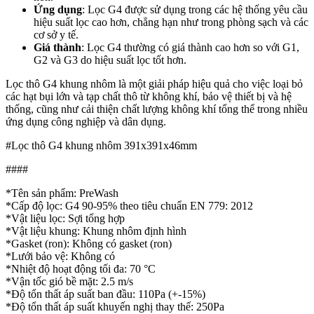
Ứng dụng
: Lọc G4 được sử dụng trong các hệ thống yêu cầu
hiệu suất lọc cao hơn, chẳng hạn như trong phòng sạch và các
cơ sở y tế.
Giá thành
: Lọc G4 thường có giá thành cao hơn so với G1,
G2 và G3 do hiệu suất lọc tốt hơn.
Lọc thô G4 khung nhôm là một giải pháp hiệu quả cho việc loại bỏ
các hạt bụi lớn và tạp chất thô từ không khí, bảo vệ thiết bị và hệ
thống, cũng như cải thiện chất lượng không khí tổng thể trong nhiều
ứng dụng công nghiệp và dân dụng.
#Lọc thô G4 khung nhôm 391x391x46mm
####
*Tên sản phẩm: PreWash
*Cấp độ lọc: G4 90-95% theo tiêu chuẩn EN 779: 2012
*Vật liệu lọc: Sợi tổng hợp
*Vật liệu khung: Khung nhôm định hình
*Gasket (ron): Không có gasket (ron)
*Lưới bảo vệ: Không có
*Nhiệt độ hoạt động tối đa: 70 °C
*Vận tốc gió bề mặt: 2.5 m/s
*Độ tổn thất áp suất ban đầu: 110Pa (+-15%)
*Độ tổn thất áp suất khuyến nghị thay thế: 250Pa