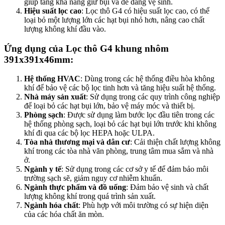
giúp tăng khả năng giữ bụi và dễ dàng vệ sinh.
Hiệu suất lọc cao
: Lọc thô G4 có hiệu suất lọc cao, có thể
loại bỏ một lượng lớn các hạt bụi nhỏ hơn, nâng cao chất
lượng không khí đầu vào.
Ứng dụng của Lọc thô G4 khung nhôm
391x391x46mm:
Hệ thống HVAC
: Dùng trong các hệ thống điều hòa không
khí để bảo vệ các bộ lọc tinh hơn và tăng hiệu suất hệ thống.
Nhà máy sản xuất
: Sử dụng trong các quy trình công nghiệp
để loại bỏ các hạt bụi lớn, bảo vệ máy móc và thiết bị.
Phòng sạch
: Được sử dụng làm bước lọc đầu tiên trong các
hệ thống phòng sạch, loại bỏ các hạt bụi lớn trước khi không
khí đi qua các bộ lọc HEPA hoặc ULPA.
Tòa nhà thương mại và dân cư
: Cải thiện chất lượng không
khí trong các tòa nhà văn phòng, trung tâm mua sắm và nhà
ở.
Ngành y tế
: Sử dụng trong các cơ sở y tế để đảm bảo môi
trường sạch sẽ, giảm nguy cơ nhiễm khuẩn.
Ngành thực phẩm và đồ uống
: Đảm bảo vệ sinh và chất
lượng không khí trong quá trình sản xuất.
Ngành hóa chất
: Phù hợp với môi trường có sự hiện diện
của các hóa chất ăn mòn.