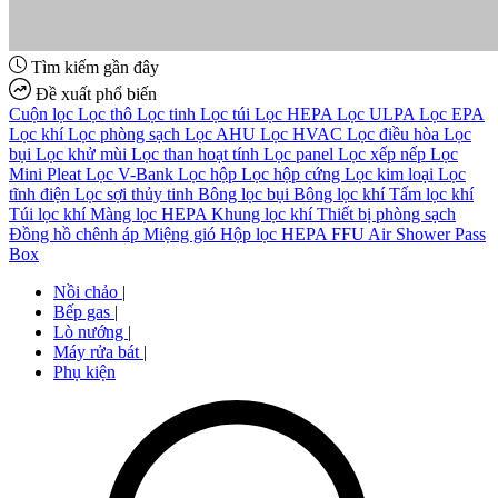
Tìm kiếm gần đây
Đề xuất phổ biến
Cuộn lọc
Lọc thô
Lọc tinh
Lọc túi
Lọc HEPA
Lọc ULPA
Lọc EPA
Lọc khí
Lọc phòng sạch
Lọc AHU
Lọc HVAC
Lọc điều hòa
Lọc
bụi
Lọc khử mùi
Lọc than hoạt tính
Lọc panel
Lọc xếp nếp
Lọc
Mini Pleat
Lọc V-Bank
Lọc hộp
Lọc hộp cứng
Lọc kim loại
Lọc
tĩnh điện
Lọc sợi thủy tinh
Bông lọc bụi
Bông lọc khí
Tấm lọc khí
Túi lọc khí
Màng lọc HEPA
Khung lọc khí
Thiết bị phòng sạch
Đồng hồ chênh áp
Miệng gió
Hộp lọc HEPA
FFU
Air Shower
Pass
Box
Nồi chảo
|
Bếp gas
|
Lò nướng
|
Máy rửa bát
|
Phụ kiện