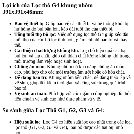
Lợi ích của Lọc thô G4 khung nhôm
391x391x46mm:
Bảo vệ thiết bị
: Giúp bảo vệ các thiết bị và hệ thống khỏi bị
hư hỏng do bụi bẩn lớn, kéo dài tuổi thọ của thiết bị.
Tăng tuổi thọ bộ lọc
: Việc sử dụng lọc thô G4 giúp kéo dài
tuổi thọ của các bộ lọc tinh hơn, giảm chi phí bảo trì và thay
thế.
Cải thiện chất lượng không khí
: Loại bỏ hiệu quả các hạt
bụi lớn và tạp chất, giúp cải thiện chất lượng không khí trong
môi trường làm việc hoặc sinh hoạt.
Chống ăn mòn
: Khung nhôm có khả năng chống ăn mòn
cao, phù hợp cho các môi trường ẩm ướt hoặc có hóa chất.
Dễ dàng bảo trì
: Khung nhôm bền chắc, dễ dàng tháo lắp và
vệ sinh, giúp tiết kiệm thời gian và công sức trong quá trình
bảo trì.
Vệ sinh an toàn
: Phù hợp với các ngành công nghiệp đòi hỏi
tiêu chuẩn vệ sinh cao như thực phẩm và y tế.
So sánh giữa Lọc Thô G1, G2, G3 và G4:
Hiệu suất lọc
: Lọc G4 có hiệu suất lọc cao nhất trong các loại
lọc thô (G1, G2, G3 và G4), loại bỏ được các hạt bụi nhỏ
hơn.