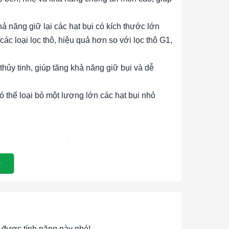
ả năng giữ lại các hạt bụi có kích thước lớn
các loại lọc thô, hiệu quả hơn so với lọc thô G1,
hủy tinh, giúp tăng khả năng giữ bụi và dễ
có thể loại bỏ một lượng lớn các hạt bụi nhỏ
không khí để bảo vệ các bộ lọc tinh hơn và tăng
 nghiệp để loại bỏ các hạt bụi lớn, bảo vệ máy
ong các hệ thống phòng sạch, loại bỏ các hạt
hoặc ULPA.
ng không khí trong các tòa nhà văn phòng, trung
được tính năng này nhé!