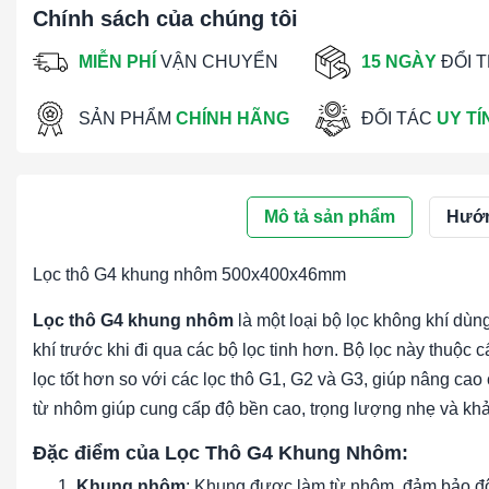
Chính sách của chúng tôi
MIỄN PHÍ
VẬN CHUYỂN
15 NGÀY
ĐỔI 
SẢN PHẨM
CHÍNH HÃNG
ĐỐI TÁC
UY TÍ
Mô tả sản phẩm
Hướn
Lọc thô G4 khung nhôm 500x400x46mm
Lọc thô G4 khung nhôm
là một loại bộ lọc không khí dùng
khí trước khi đi qua các bộ lọc tinh hơn. Bộ lọc này thuộc
lọc tốt hơn so với các lọc thô G1, G2 và G3, giúp nâng c
từ nhôm giúp cung cấp độ bền cao, trọng lượng nhẹ và kh
Đặc điểm của Lọc Thô G4 Khung Nhôm:
Khung nhôm
: Khung được làm từ nhôm, đảm bảo độ