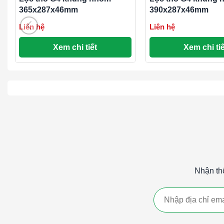
Vệ sinh an toàn
: Phù hợp với các ngành công nghiệp 
365x287x46mm
390x287x46mm
và y tế.
Liên hệ
Liên hệ
So sánh giữa Lọc Thô G1, G2, G3 và G4:
Xem chi tiết
Xem chi tiế
Hiệu suất lọc
: Lọc G4 có hiệu suất lọc cao nhất trong c
các hạt bụi nhỏ hơn.
Ứng dụng
: Lọc G4 được sử dụng trong các hệ thống y
trong phòng sạch và các cơ sở y tế.
Giá thành
: Lọc G4 thường có giá thành cao hơn so với 
Lọc thô G4 khung nhôm là một giải pháp hiệu quả cho việc l
khí, bảo vệ thiết bị và hệ thống, cũng như cải thiện chất l
công nghiệp và dân dụng.
Nhận th
#Lọc thô G4 khung nhôm 500x400x46mmLọc thô G4 khun
500x400x46mmLọc thô G4 khung nhôm 500x400x46mm
####