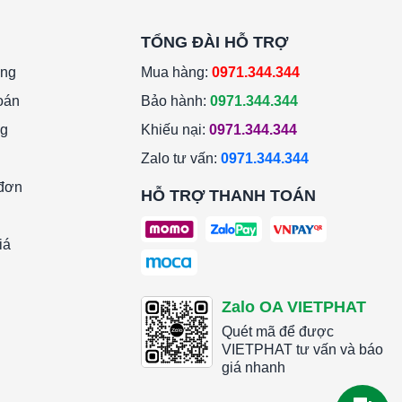
TỔNG ĐÀI HỖ TRỢ
àng
Mua hàng:
0971.344.344
oán
Bảo hành:
0971.344.344
ng
Khiếu nại:
0971.344.344
Zalo tư vấn:
0971.344.344
 đơn
HỖ TRỢ THANH TOÁN
iá
Zalo OA VIETPHAT
Quét mã để được
VIETPHAT tư vấn và báo
giá nhanh