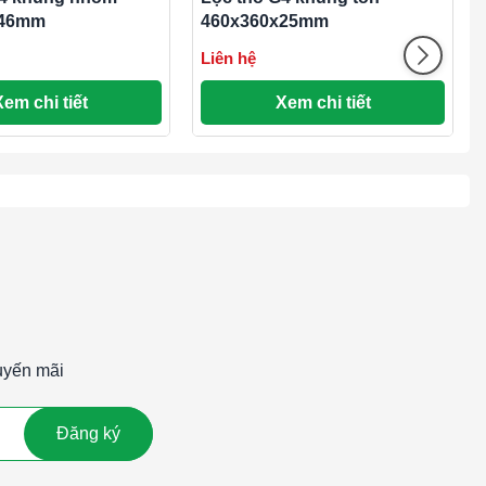
x46mm
460x360x25mm
Liên hệ
Xem chi tiết
Xem chi tiết
uyến mãi
Đăng ký