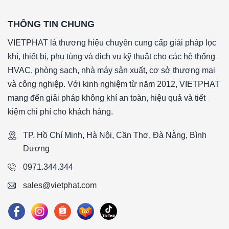
*Tên sản phẩm: PreWash
THÔNG TIN CHUNG
*Cấp độ lọc: G4 90-95% theo tiêu chuẩn EN 779: 2012
*Vật liệu lọc: Sợi tổng hợp
VIETPHAT là thương hiệu chuyên cung cấp giải pháp lọc
*Vật liệu khung: Khung nhôm định hình
khí, thiết bị, phụ tùng và dịch vụ kỹ thuật cho các hệ thống
*Gasket (ron): Không có gasket (ron)
HVAC, phòng sạch, nhà máy sản xuất, cơ sở thương mại
*Lưới bảo vệ: Không có
và công nghiệp. Với kinh nghiệm từ năm 2012, VIETPHAT
*Nhiệt độ hoạt động tối đa: 70 °C
mang đến giải pháp không khí an toàn, hiệu quả và tiết
*Vận tốc gió bề mặt: 2.5 m/s
kiệm chi phí cho khách hàng.
*Độ tổn thất áp suất ban đầu: 110Pa (+-15%)
TP. Hồ Chí Minh, Hà Nội, Cần Thơ, Đà Nẵng, Bình
*Độ tổn thất áp suất khuyến nghị thay thế: 250Pa
Dương
*Lưu lượng: 1900CMH
*Kích thước (WxHxD): 500x400x46mm
0971.344.344
####
sales@vietphat.com