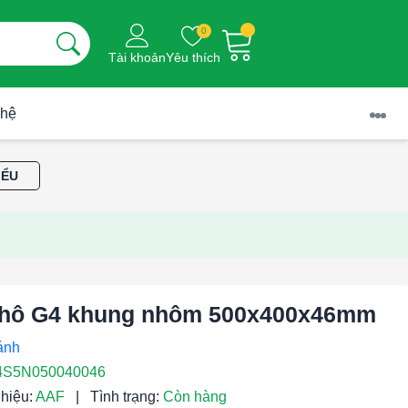
0
Tài khoản
Yêu thích
 hệ
IỂU
thô G4 khung nhôm 500x400x46mm
S5N050040046
hiệu:
AAF
|
Tình trạng:
Còn hàng