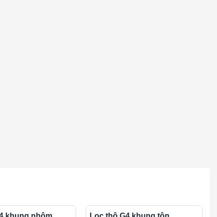
G4 khung nhôm
Lọc thô G4 khung tôn