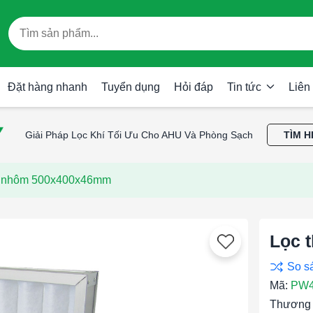
Đặt hàng nhanh
Tuyển dụng
Hỏi đáp
Tin tức
Liên
Giải Pháp Lọc Khí Tối Ưu Cho AHU Và Phòng Sạch
TÌM H
g nhôm 500x400x46mm
Lọc 
Mã:
PW4
Thương 