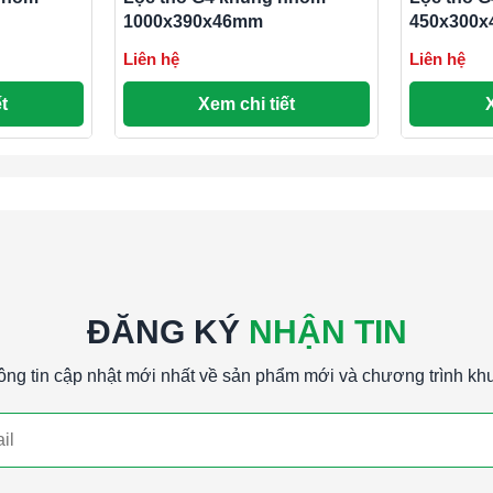
đòi hỏi tiêu chuẩn vệ sinh cao như thực phẩm
1000x390x46mm
450x300
Liên hệ
Liên hệ
t
Xem chi tiết
ác loại lọc thô (G1, G2, G3 và G4), loại bỏ được
êu cầu hiệu suất lọc cao hơn, chẳng hạn như
G1, G2 và G3 do hiệu suất lọc tốt hơn.
oại bỏ các hạt bụi lớn và tạp chất thô từ không
ượng không khí tổng thể trong nhiều ứng dụng
ĐĂNG KÝ
NHẬN TIN
ông tin cập nhật mới nhất về sản phẩm mới và chương trình kh
g nhôm 500x400x46mmLọc thô G4 khung nhôm