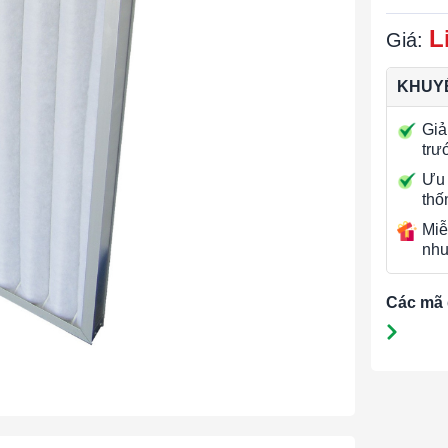
L
Giá:
KHUYẾ
Giả
trư
Ưu 
thố
Miễ
nhu
Các mã 