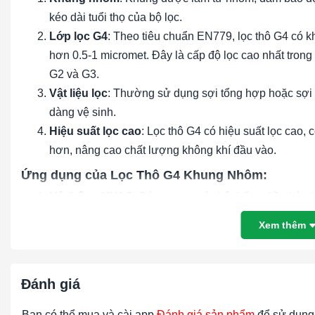
kéo dài tuổi thọ của bộ lọc.
Lớp lọc G4
: Theo tiêu chuẩn EN779, lọc thô G4 có kh
hơn 0.5-1 micromet. Đây là cấp độ lọc cao nhất trong 
G2 và G3.
Vật liệu lọc
: Thường sử dụng sợi tổng hợp hoặc sợi t
dàng vệ sinh.
Hiệu suất lọc cao
: Lọc thô G4 có hiệu suất lọc cao, 
hơn, nâng cao chất lượng không khí đầu vào.
Ứng dụng của Lọc Thô G4 Khung Nhôm:
Hệ thống HVAC
: Dùng trong các hệ thống điều hòa 
hiệu suất hệ thống.
Xem thêm
Nhà máy sản xuất
: Sử dụng trong các quy trình công
móc và thiết bị.
Phòng sạch
: Được sử dụng làm bước lọc đầu tiên tr
Đánh giá
bụi lớn trước khi không khí đi qua các bộ lọc HEPA 
Tòa nhà thương mại và dân cư
: Cải thiện chất lượ
Bạn có thể mua và cài app
Đánh giá sản phẩm
để sử dụng 