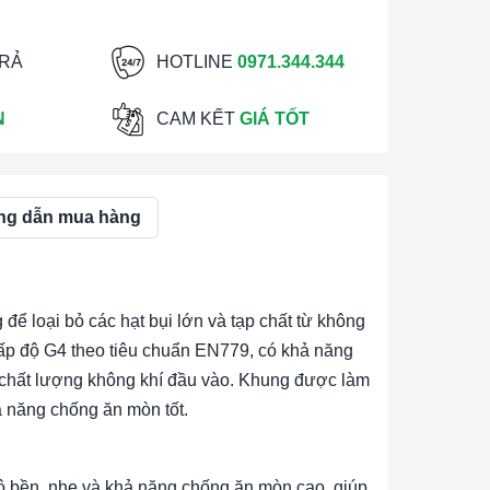
TRẢ
HOTLINE
0971.344.344
N
CAM KẾT
GIÁ TỐT
g dẫn mua hàng
 để loại bỏ các hạt bụi lớn và tạp chất từ không
 cấp độ G4 theo tiêu chuẩn EN779, có khả năng
ao chất lượng không khí đầu vào. Khung được làm
ả năng chống ăn mòn tốt.
 bền, nhẹ và khả năng chống ăn mòn cao, giúp