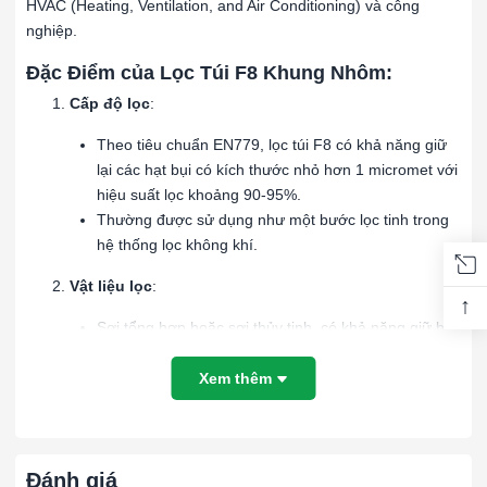
HVAC (Heating, Ventilation, and Air Conditioning) và công
nghiệp.
Đặc Điểm của Lọc Túi F8 Khung Nhôm:
Cấp độ lọc
:
Theo tiêu chuẩn EN779, lọc túi F8 có khả năng giữ
lại các hạt bụi có kích thước nhỏ hơn 1 micromet với
hiệu suất lọc khoảng 90-95%.
Thường được sử dụng như một bước lọc tinh trong
hệ thống lọc không khí.
Vật liệu lọc
:
↑
Sợi tổng hợp hoặc sợi thủy tinh, có khả năng giữ bụi
tốt và dễ dàng vệ sinh.
Thiết kế dạng túi giúp tăng diện tích bề mặt lọc và
Xem thêm
nâng cao khả năng giữ bụi.
Khung nhôm
:
Đánh giá
Khung nhôm nhẹ, bền và chống ăn mòn, phù hợp