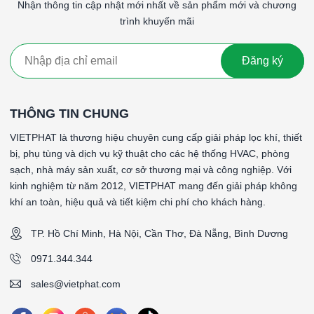
Nhận thông tin cập nhật mới nhất về sản phẩm mới và chương
Lợi Ích của Lọc Túi F8 Khung Nhôm:
trình khuyến mãi
Bảo vệ thiết bị
: Giúp bảo vệ các thiết bị và hệ thống khỏi
bị hư hỏng do bụi bẩn nhỏ, kéo dài tuổi thọ của thiết bị.
Giảm chi phí bảo trì
: Việc sử dụng lọc túi F8 giúp kéo dài
Đăng ký
tuổi thọ của các bộ lọc tinh hơn, giảm chi phí bảo trì và
thay thế.
Cải thiện chất lượng không khí
: Loại bỏ hiệu quả các
THÔNG TIN CHUNG
hạt bụi nhỏ và tạp chất, giúp cải thiện chất lượng không khí
VIETPHAT là thương hiệu chuyên cung cấp giải pháp lọc khí, thiết
trong môi trường làm việc hoặc sinh hoạt.
bị, phụ tùng và dịch vụ kỹ thuật cho các hệ thống HVAC, phòng
Dễ dàng bảo trì
: Thiết kế khung nhôm bền chắc, nhẹ và
sạch, nhà máy sản xuất, cơ sở thương mại và công nghiệp. Với
dễ dàng tháo lắp, vệ sinh, giúp tiết kiệm thời gian và công
kinh nghiệm từ năm 2012, VIETPHAT mang đến giải pháp không
sức trong quá trình bảo trì.
khí an toàn, hiệu quả và tiết kiệm chi phí cho khách hàng.
Chi phí hợp lý
: Lọc túi F8 cung cấp một giải pháp hiệu
quả về chi phí cho các hệ thống lọc không khí với hiệu suất
TP. Hồ Chí Minh, Hà Nội, Cần Thơ, Đà Nẵng, Bình Dương
lọc cao.
0971.344.344
Kết Luận:
Lọc túi F8 khung nhôm là một giải pháp hiệu quả và tiết kiệm
sales@vietphat.com
chi phí cho việc loại bỏ các hạt bụi nhỏ và tạp chất từ không