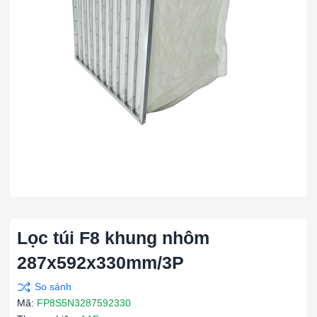
Lọc túi F8 khung nhôm
287x592x330mm/3P
Mã:
FP8S5N3287592330