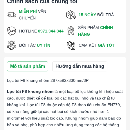
Chính sách của chúng tôi
MIỄN PHÍ
VẬN
15 NGÀY
ĐỔI TRẢ
CHUYỂN
SẢN PHẨM
CHÍNH
HOTLINE
0971.344.344
HÃNG
ĐỐI TÁC
UY TÍN
CAM KẾT
GIÁ TỐT
Mô tả sản phẩm
Hướng dẫn mua hàng
Lọc túi F8 khung nhôm 287x592x330mm/3P
Lọc túi F8 khung nhôm
là một loại bộ lọc không khí hiệu suất
cao, được thiết kế để loại bỏ các hạt bụi nhỏ và tạp chất từ
không khí. Lọc túi F8 thuộc cấp độ F8 theo tiêu chuẩn EN779,
có khả năng giữ lại các hạt bụi có kích thước nhỏ hơn 1
micromet với hiệu suất lọc cao. Khung nhôm giúp đảm bảo độ
bền và nhẹ, phù hợp cho nhiều ứng dụng trong các hệ thống