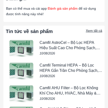
cho nhiều môi trường khác nhau.
Bạn có thể mua và cài app
Đánh giá sản phẩm
để sử dụng
Thiết kế khung chắc chắn giúp dễ dàng lắp đặt và
được tính năng này nhé!
bảo trì.
Thiết kế túi
:
Tin tức về sản phẩm
Xem tất cả
Dạng túi giúp tăng diện tích bề mặt lọc, nâng cao
khả năng giữ bụi và giảm áp lực cản.
Camfil AstroCel – Bộ Lọc HEPA
Thiết kế túi có thể thay đổi số lượng và chiều dài túi
Hiệu Suất Cao Cho Phòng Sạch,
tùy theo yêu cầu của hệ thống.
Bệnh Viện & Dược Phẩm
10/08/2026
Ứng Dụng của Lọc Túi F8 Khung Nhôm:
Camfil Terminal HEPA – Bộ Lọc
Hệ thống HVAC
:
HEPA Gắn Trần Cho Phòng Sạch,
Bệnh Viện & Dược Phẩm
10/08/2026
Sử dụng trong các hệ thống điều hòa không khí để
nâng cao chất lượng không khí và bảo vệ các bộ lọc
tinh hơn phía sau.
Camfil AHU Filter – Bộ Lọc Không
Loại bỏ các hạt bụi nhỏ trước khi không khí đi qua
Khí Cho AHU, HVAC, Nhà Máy &
Phòng Sạch
các bộ lọc HEPA hoặc ULPA.
10/08/2026
Nhà máy sản xuất
: