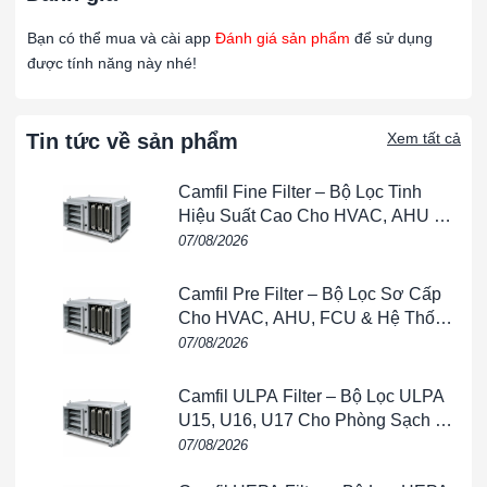
cho nhiều môi trường khác nhau.
Bạn có thể mua và cài app
Đánh giá sản phẩm
để sử dụng
Thiết kế khung chắc chắn giúp dễ dàng lắp đặt và
được tính năng này nhé!
bảo trì.
Thiết kế túi
:
Tin tức về sản phẩm
Xem tất cả
Dạng túi giúp tăng diện tích bề mặt lọc, nâng cao
khả năng giữ bụi và giảm áp lực cản.
Camfil Fine Filter – Bộ Lọc Tinh
Thiết kế túi có thể thay đổi số lượng và chiều dài túi
Hiệu Suất Cao Cho HVAC, AHU &
tùy theo yêu cầu của hệ thống.
Phòng Sạch
07/08/2026
Ứng Dụng của Lọc Túi F8 Khung Nhôm:
Camfil Pre Filter – Bộ Lọc Sơ Cấp
Hệ thống HVAC
:
Cho HVAC, AHU, FCU & Hệ Thống
Thông Gió
07/08/2026
Sử dụng trong các hệ thống điều hòa không khí để
nâng cao chất lượng không khí và bảo vệ các bộ lọc
tinh hơn phía sau.
Camfil ULPA Filter – Bộ Lọc ULPA
Loại bỏ các hạt bụi nhỏ trước khi không khí đi qua
U15, U16, U17 Cho Phòng Sạch &
Bán Dẫn
các bộ lọc HEPA hoặc ULPA.
07/08/2026
Nhà máy sản xuất
: