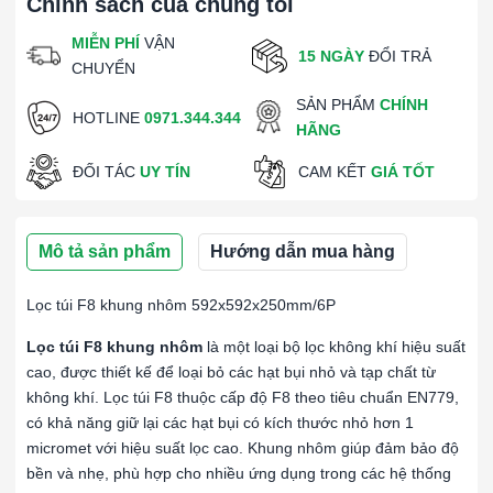
Chính sách của chúng tôi
MIỄN PHÍ
VẬN
15 NGÀY
ĐỔI TRẢ
CHUYỂN
SẢN PHẨM
CHÍNH
HOTLINE
0971.344.344
HÃNG
ĐỐI TÁC
UY TÍN
CAM KẾT
GIÁ TỐT
Mô tả sản phẩm
Hướng dẫn mua hàng
Lọc túi F8 khung nhôm 592x592x250mm/6P
Lọc túi F8 khung nhôm
là một loại bộ lọc không khí hiệu suất
cao, được thiết kế để loại bỏ các hạt bụi nhỏ và tạp chất từ
không khí. Lọc túi F8 thuộc cấp độ F8 theo tiêu chuẩn EN779,
có khả năng giữ lại các hạt bụi có kích thước nhỏ hơn 1
micromet với hiệu suất lọc cao. Khung nhôm giúp đảm bảo độ
bền và nhẹ, phù hợp cho nhiều ứng dụng trong các hệ thống