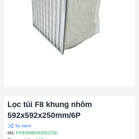
Lọc túi F8 khung nhôm
592x592x250mm/6P
Mã:
FP8S5N6592592250