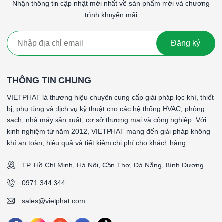
Nhận thông tin cập nhật mới nhất về sản phẩm mới và chương
Lợi Ích của Lọc Túi F8 Khung Nhôm:
trình khuyến mãi
Bảo vệ thiết bị
: Giúp bảo vệ các thiết bị và hệ thống khỏi
bị hư hỏng do bụi bẩn nhỏ, kéo dài tuổi thọ của thiết bị.
Giảm chi phí bảo trì
: Việc sử dụng lọc túi F8 giúp kéo dài
Đăng ký
tuổi thọ của các bộ lọc tinh hơn, giảm chi phí bảo trì và
thay thế.
Cải thiện chất lượng không khí
: Loại bỏ hiệu quả các
THÔNG TIN CHUNG
hạt bụi nhỏ và tạp chất, giúp cải thiện chất lượng không khí
VIETPHAT là thương hiệu chuyên cung cấp giải pháp lọc khí, thiết
trong môi trường làm việc hoặc sinh hoạt.
bị, phụ tùng và dịch vụ kỹ thuật cho các hệ thống HVAC, phòng
Dễ dàng bảo trì
: Thiết kế khung nhôm bền chắc, nhẹ và
sạch, nhà máy sản xuất, cơ sở thương mại và công nghiệp. Với
dễ dàng tháo lắp, vệ sinh, giúp tiết kiệm thời gian và công
kinh nghiệm từ năm 2012, VIETPHAT mang đến giải pháp không
sức trong quá trình bảo trì.
khí an toàn, hiệu quả và tiết kiệm chi phí cho khách hàng.
Chi phí hợp lý
: Lọc túi F8 cung cấp một giải pháp hiệu
quả về chi phí cho các hệ thống lọc không khí với hiệu suất
TP. Hồ Chí Minh, Hà Nội, Cần Thơ, Đà Nẵng, Bình Dương
lọc cao.
0971.344.344
Kết Luận:
Lọc túi F8 khung nhôm là một giải pháp hiệu quả và tiết kiệm
sales@vietphat.com
chi phí cho việc loại bỏ các hạt bụi nhỏ và tạp chất từ không