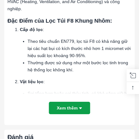
HVAC (Heating, Ventilation, and Air Conditioning) và công
nghiệp.
Đặc Điểm của Lọc Túi F8 Khung Nhôm:
Cấp độ lọc
:
Theo tiêu chuẩn EN779, lọc túi F8 có khả năng giữ
lại các hạt bụi có kích thước nhỏ hơn 1 micromet với
hiệu suất lọc khoảng 90-95%.
Thường được sử dụng như một bước lọc tinh trong
hệ thống lọc không khí.
Vật liệu lọc
:
↑
Sợi tổng hợp hoặc sợi thủy tinh, có khả năng giữ bụi
tốt và dễ dàng vệ sinh.
Thiết kế dạng túi giúp tăng diện tích bề mặt lọc và
Xem thêm
nâng cao khả năng giữ bụi.
Khung nhôm
:
Đánh giá
Khung nhôm nhẹ, bền và chống ăn mòn, phù hợp