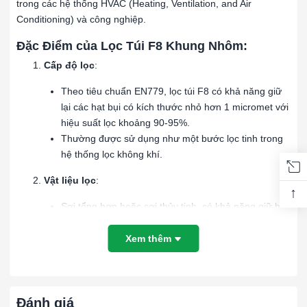
trong các hệ thống HVAC (Heating, Ventilation, and Air
Conditioning) và công nghiệp.
Đặc Điểm của Lọc Túi F8 Khung Nhôm:
Cấp độ lọc
:
Theo tiêu chuẩn EN779, lọc túi F8 có khả năng giữ
lại các hạt bụi có kích thước nhỏ hơn 1 micromet với
hiệu suất lọc khoảng 90-95%.
Thường được sử dụng như một bước lọc tinh trong
hệ thống lọc không khí.
Vật liệu lọc
:
↑
Sợi tổng hợp hoặc sợi thủy tinh, có khả năng giữ bụi
tốt và dễ dàng vệ sinh.
Thiết kế dạng túi giúp tăng diện tích bề mặt lọc và
Xem thêm
nâng cao khả năng giữ bụi.
Khung nhôm
:
Đánh giá
Khung nhôm nhẹ, bền và chống ăn mòn, phù hợp