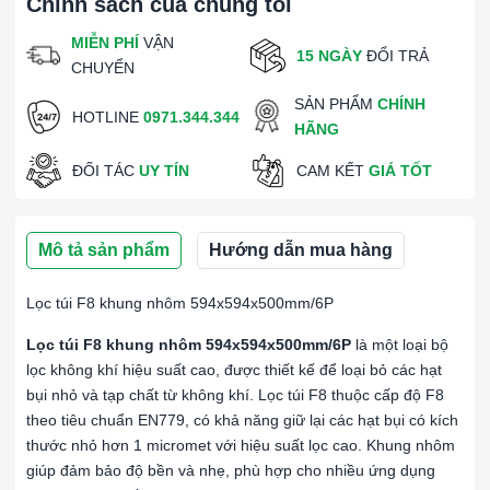
Chính sách của chúng tôi
MIỄN PHÍ
VẬN
15 NGÀY
ĐỔI TRẢ
CHUYỂN
SẢN PHẨM
CHÍNH
HOTLINE
0971.344.344
HÃNG
ĐỐI TÁC
UY TÍN
CAM KẾT
GIÁ TỐT
Mô tả sản phẩm
Hướng dẫn mua hàng
Lọc túi F8 khung nhôm 594x594x500mm/6P
Lọc túi F8 khung nhôm 594x594x500mm/6P
là một loại bộ
lọc không khí hiệu suất cao, được thiết kế để loại bỏ các hạt
bụi nhỏ và tạp chất từ không khí. Lọc túi F8 thuộc cấp độ F8
theo tiêu chuẩn EN779, có khả năng giữ lại các hạt bụi có kích
thước nhỏ hơn 1 micromet với hiệu suất lọc cao. Khung nhôm
giúp đảm bảo độ bền và nhẹ, phù hợp cho nhiều ứng dụng