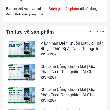
cho nhiều môi trường khác nhau.
Bạn có thể mua và cài app
Đánh giá sản phẩm
để sử dụng
Thiết kế khung chắc chắn giúp dễ dàng lắp đặt và
được tính năng này nhé!
bảo trì.
Thiết kế túi
:
Tin tức về sản phẩm
Xem tất cả
Dạng túi giúp tăng diện tích bề mặt lọc, nâng cao
khả năng giữ bụi và giảm áp lực cản.
Máy Nhận Diện Khuôn Mặt Đo Thân
Thiết kế túi có thể thay đổi số lượng và chiều dài túi
Nhiệt | Thiết Bị AI Face Recognition
tùy theo yêu cầu của hệ thống.
& Temperature Screening |
30/07/2026
VIETPHAT
Ứng Dụng của Lọc túi F8 khung nhôm
Check-in Bằng Khuôn Mặt | Giải
594x594x500mm/6P
Pháp Face Recognition AI Cho
Hệ thống HVAC
:
Doanh Nghiệp | VIETPHAT
30/07/2026
Sử dụng trong các hệ thống điều hòa không khí để
nâng cao chất lượng không khí và bảo vệ các bộ lọc
Check-in Bằng Khuôn Mặt | Giải
Pháp Face Recognition AI Cho
tinh hơn phía sau.
Doanh Nghiệp | VIETPHAT
Loại bỏ các hạt bụi nhỏ trước khi không khí đi qua
30/07/2026
các bộ lọc HEPA hoặc ULPA.