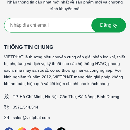
Nhận thông tin cập nhật mới nhất về sản phẩm mới và chương
trình khuyến mãi
Lợi Ích của Lọc túi F8 khung nhôm
594x594x500mm/6P
Bảo vệ thiết bị
: Giúp bảo vệ các thiết bị và hệ thống khỏi
Đăng ký
bị hư hỏng do bụi bẩn nhỏ, kéo dài tuổi thọ của thiết bị.
Giảm chi phí bảo trì
: Việc sử dụng lọc túi F8 giúp kéo dài
tuổi thọ của các bộ lọc tinh hơn, giảm chi phí bảo trì và
THÔNG TIN CHUNG
thay thế.
VIETPHAT là thương hiệu chuyên cung cấp giải pháp lọc khí, thiết
Cải thiện chất lượng không khí
: Loại bỏ hiệu quả các
bị, phụ tùng và dịch vụ kỹ thuật cho các hệ thống HVAC, phòng
hạt bụi nhỏ và tạp chất, giúp cải thiện chất lượng không khí
sạch, nhà máy sản xuất, cơ sở thương mại và công nghiệp. Với
trong môi trường làm việc hoặc sinh hoạt.
kinh nghiệm từ năm 2012, VIETPHAT mang đến giải pháp không
Dễ dàng bảo trì
: Thiết kế khung nhôm bền chắc, nhẹ và
khí an toàn, hiệu quả và tiết kiệm chi phí cho khách hàng.
dễ dàng tháo lắp, vệ sinh, giúp tiết kiệm thời gian và công
sức trong quá trình bảo trì.
TP. Hồ Chí Minh, Hà Nội, Cần Thơ, Đà Nẵng, Bình Dương
Chi phí hợp lý
: Lọc túi F8 cung cấp một giải pháp hiệu
quả về chi phí cho các hệ thống lọc không khí với hiệu suất
0971.344.344
lọc cao.
sales@vietphat.com
Kết Luận: