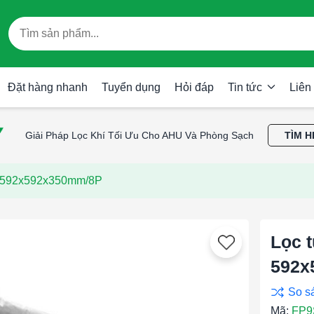
Đặt hàng nhanh
Tuyển dụng
Hỏi đáp
Tin tức
Liên
Giải Pháp Lọc Khí Tối Ưu Cho AHU Và Phòng Sạch
TÌM H
m 592x592x350mm/8P
Lọc 
592x
Mã:
FP9