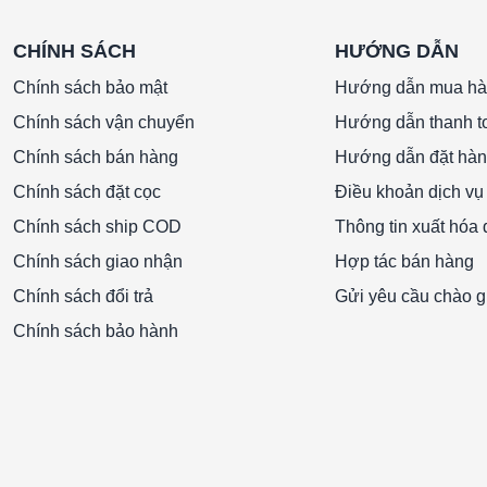
CHÍNH SÁCH
HƯỚNG DẪN
 chi phí cho việc loại bỏ các hạt bụi rất nhỏ và
m chắc chắn, bộ lọc này phù hợp với nhiều ứng
Chính sách bảo mật
Hướng dẫn mua h
ạch và các tòa nhà thương mại và dân cư.
Chính sách vận chuyển
Hướng dẫn thanh t
iện chất lượng không khí tổng thể, bảo vệ thiết
Chính sách bán hàng
Hướng dẫn đặt hà
Chính sách đặt cọc
Điều khoản dịch vụ
hung nhôm 592x592x350mm/8PLọc túi F9 khung
Chính sách ship COD
Thông tin xuất hóa
92x350mm/8P
Chính sách giao nhận
Hợp tác bán hàng
Chính sách đổi trả
Gửi yêu cầu chào g
Chính sách bảo hành