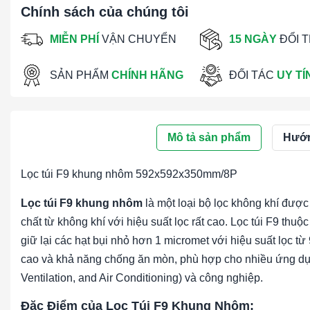
Chính sách của chúng tôi
MIỄN PHÍ
VẬN CHUYỂN
15 NGÀY
ĐỔI 
SẢN PHẨM
CHÍNH HÃNG
ĐỐI TÁC
UY TÍ
Mô tả sản phẩm
Hướn
Lọc túi F9 khung nhôm 592x592x350mm/8P
Lọc túi F9 khung nhôm
là một loại bộ lọc không khí được t
chất từ không khí với hiệu suất lọc rất cao. Lọc túi F9 th
giữ lại các hạt bụi nhỏ hơn 1 micromet với hiệu suất lọc
cao và khả năng chống ăn mòn, phù hợp cho nhiều ứng dụ
Ventilation, and Air Conditioning) và công nghiệp.
Đặc Điểm của Lọc Túi F9 Khung Nhôm: