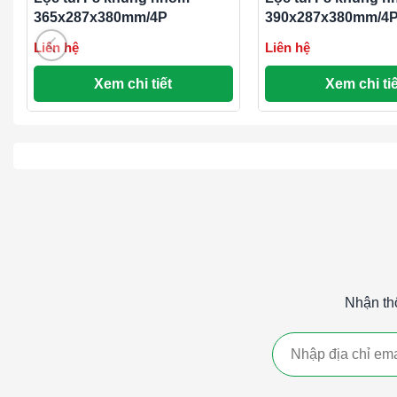
Đảm bảo môi trường không khí sạch cho các quy t
365x287x380mm/4P
390x287x380mm/4
Tòa nhà thương mại và dân cư
:
Liên hệ
Liên hệ
Cải thiện chất lượng không khí trong các tòa nhà
Xem chi tiết
Xem chi tiế
Giúp bảo vệ sức khỏe của người sử dụng bằng các
Lợi Ích của Lọc Túi F9 Khung Nhôm:
Hiệu suất lọc rất cao
: Giúp loại bỏ hiệu quả các hạt b
khí.
Bảo vệ thiết bị
: Giúp bảo vệ các thiết bị và hệ thống kh
của thiết bị.
Giảm chi phí bảo trì
: Việc sử dụng lọc túi F9 giúp kéo d
bảo trì và thay thế.
Nhận th
Dễ dàng bảo trì
: Thiết kế khung nhôm bền chắc, nhẹ và 
gian và công sức trong quá trình bảo trì.
Chi phí hợp lý
: Lọc túi F9 cung cấp một giải pháp hiệu
với hiệu suất lọc rất cao.