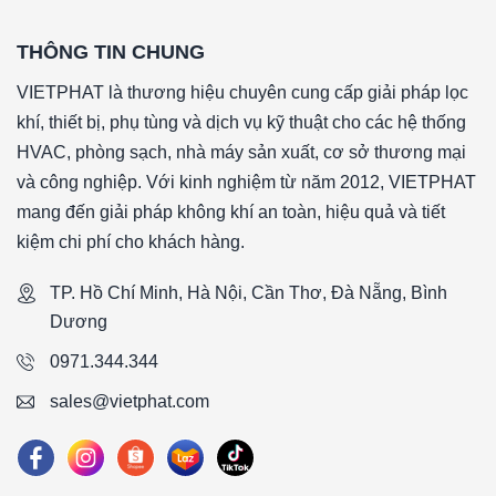
Kết Luận:
THÔNG TIN CHUNG
Lọc túi F9 khung nhôm là một giải pháp hiệu quả và tiết kiệm
tạp chất từ không khí. Với thiết kế dạng túi và khung nhô
VIETPHAT là thương hiệu chuyên cung cấp giải pháp lọc
dụng trong các hệ thống HVAC, nhà máy sản xuất, phòng s
khí, thiết bị, phụ tùng và dịch vụ kỹ thuật cho các hệ thống
Bằng cách sử dụng lọc túi F9 khung nhôm, bạn có thể cải th
HVAC, phòng sạch, nhà máy sản xuất, cơ sở thương mại
bị và giảm chi phí bảo trì.
và công nghiệp. Với kinh nghiệm từ năm 2012, VIETPHAT
mang đến giải pháp không khí an toàn, hiệu quả và tiết
#Lọc túi F9 khung nhôm 592x592x350mm/8PLọc túi F9 k
kiệm chi phí cho khách hàng.
nhôm 592x592x350mm/8PLọc túi F9 khung nhôm 592x5
TP. Hồ Chí Minh, Hà Nội, Cần Thơ, Đà Nẵng, Bình
####
Dương
*Tên sản phẩm: FinePak
0971.344.344
*Cấp độ lọc: F9 theo tiêu chuẩn EN 779: 2012
sales@vietphat.com
*Vật liệu lọc: Sợi tổng hợp
*Vật liệu khung: Khung nhôm định hình
*Gasket (ron): Không có gasket (ron)
*Số túi: 8 túi