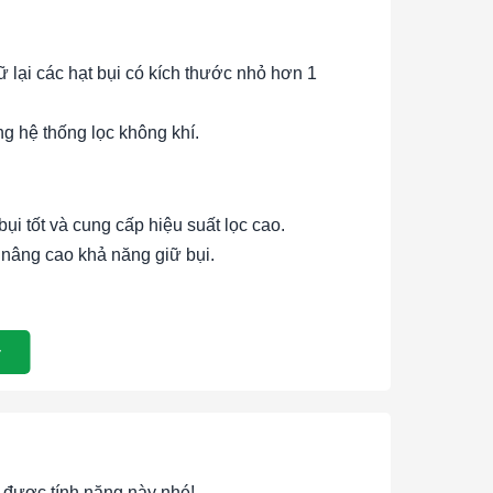
 lại các hạt bụi có kích thước nhỏ hơn 1
g hệ thống lọc không khí.
ụi tốt và cung cấp hiệu suất lọc cao.
à nâng cao khả năng giữ bụi.
cho nhiều môi trường khác nhau.
bảo trì.
 khả năng giữ bụi và giảm áp lực cản.
được tính năng này nhé!