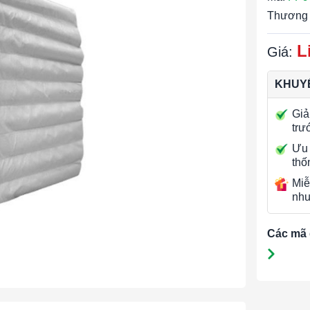
Thương 
L
Giá:
KHUYẾ
Giả
trư
Ưu 
thố
Miễ
nhu
Các mã 