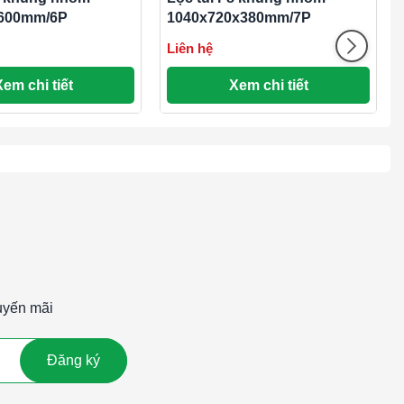
600mm/6P
1040x720x380mm/7P
Liên hệ
Xem chi tiết
Xem chi tiết
uyến mãi
Đăng ký