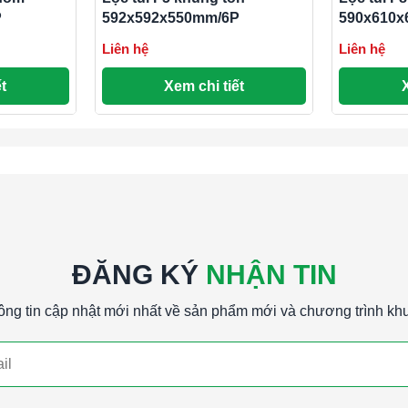
rình sản xuất nhạy cảm.
P
592x592x550mm/6P
590x610x
Liên hệ
Liên hệ
 văn phòng, trung tâm mua sắm và nhà ở.
t
Xem chi tiết
h loại bỏ các hạt bụi nhỏ từ không khí.
ụi nhỏ và tạp chất, nâng cao chất lượng không
ỏi bị hư hỏng do bụi bẩn nhỏ, kéo dài tuổi thọ
ài tuổi thọ của các bộ lọc tinh hơn, giảm chi phí
ĐĂNG KÝ
NHẬN TIN
ông tin cập nhật mới nhất về sản phẩm mới và chương trình kh
dễ dàng tháo lắp, vệ sinh, giúp tiết kiệm thời
 quả về chi phí cho các hệ thống lọc không khí