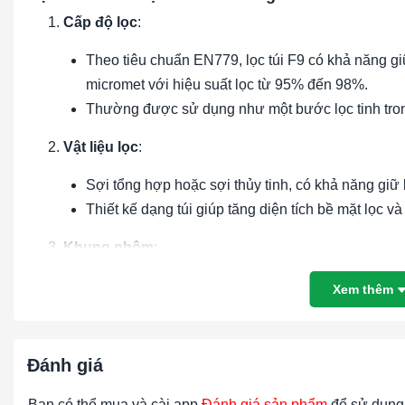
Cấp độ lọc
:
Theo tiêu chuẩn EN779, lọc túi F9 có khả năng giữ
micromet với hiệu suất lọc từ 95% đến 98%.
Thường được sử dụng như một bước lọc tinh tron
Vật liệu lọc
:
Sợi tổng hợp hoặc sợi thủy tinh, có khả năng giữ b
Thiết kế dạng túi giúp tăng diện tích bề mặt lọc v
Khung nhôm
:
Khung nhôm nhẹ, bền và chống ăn mòn, phù hợp 
Xem thêm
Thiết kế khung chắc chắn giúp dễ dàng lắp đặt và 
Thiết kế túi
:
Đánh giá
Dạng túi giúp tăng diện tích bề mặt lọc, nâng cao
Bạn có thể mua và cài app
Đánh giá sản phẩm
để sử dụng 