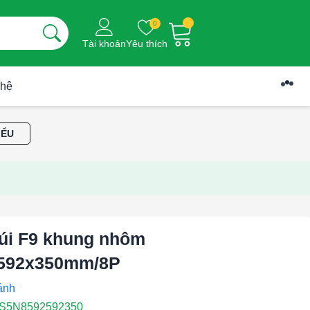
0
Tài khoản
Yêu thích
 hệ
IỂU
túi F9 khung nhôm
592x350mm/8P
S5N8592592350