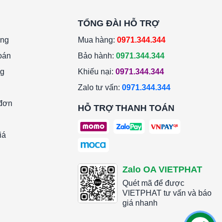
TỔNG ĐÀI HỖ TRỢ
àng
Mua hàng:
0971.344.344
oán
Bảo hành:
0971.344.344
ng
Khiếu nại:
0971.344.344
Zalo tư vấn:
0971.344.344
 đơn
HỖ TRỢ THANH TOÁN
iá
Zalo OA VIETPHAT
Quét mã để được
VIETPHAT tư vấn và báo
giá nhanh