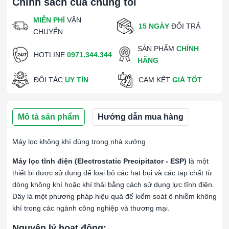
Chính sách của chúng tôi
MIỄN PHÍ
VẬN
15 NGÀY
ĐỔI TRẢ
CHUYỂN
SẢN PHẨM
CHÍNH
HOTLINE
0971.344.344
HÃNG
ĐỐI TÁC
UY TÍN
CAM KẾT
GIÁ TỐT
Mô tả sản phẩm
Hướng dẫn mua hàng
Máy lọc không khí dùng trong nhà xưởng
Máy lọc tĩnh điện (Electrostatic Precipitator - ESP)
là một
thiết bị được sử dụng để loại bỏ các hạt bụi và các tạp chất từ
dòng không khí hoặc khí thải bằng cách sử dụng lực tĩnh điện.
Đây là một phương pháp hiệu quả để kiểm soát ô nhiễm không
khí trong các ngành công nghiệp và thương mại.
Nguyên lý hoạt động: