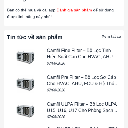
liên tục trong thời gian dài.
Bạn có thể mua và cài app
Đánh giá sản phẩm
để sử dụng
Bảo trì dễ dàng:
Các tấm thu bụi có thể được làm sạch dễ
được tính năng này nhé!
dàng và không cần phải thay thế thường xuyên.
Nhược điểm:
Tin tức về sản phẩm
Xem tất cả
Chi phí đầu tư ban đầu cao:
Máy lọc tĩnh điện có chi phí
lắp đặt ban đầu khá cao so với các phương pháp lọc bụi
Camfil Fine Filter – Bộ Lọc Tinh
khác.
Hiệu Suất Cao Cho HVAC, AHU &
Yêu cầu kỹ thuật cao:
Cần có kiến thức kỹ thuật để vận
Phòng Sạch
07/08/2026
hành và bảo trì thiết bị hiệu quả.
Không hiệu quả với các hạt không dẫn điện:
Máy lọc
Camfil Pre Filter – Bộ Lọc Sơ Cấp
tĩnh điện không hiệu quả đối với các hạt không dẫn điện
Cho HVAC, AHU, FCU & Hệ Thống
hoặc có kích thước rất nhỏ.
Thông Gió
07/08/2026
Ứng dụng Máy lọc không khí dùng trong nhà
xưởng:
Camfil ULPA Filter – Bộ Lọc ULPA
Nhà máy công nghiệp:
Sử dụng để kiểm soát ô nhiễm
U15, U16, U17 Cho Phòng Sạch &
Bán Dẫn
không khí trong các nhà máy xi măng, thép, giấy, và các
07/08/2026
ngành công nghiệp khác.