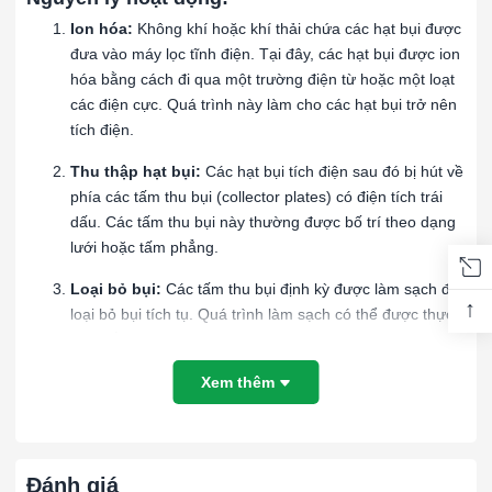
Ion hóa:
Không khí hoặc khí thải chứa các hạt bụi được
đưa vào máy lọc tĩnh điện. Tại đây, các hạt bụi được ion
hóa bằng cách đi qua một trường điện từ hoặc một loạt
các điện cực. Quá trình này làm cho các hạt bụi trở nên
tích điện.
Thu thập hạt bụi:
Các hạt bụi tích điện sau đó bị hút về
phía các tấm thu bụi (collector plates) có điện tích trái
dấu. Các tấm thu bụi này thường được bố trí theo dạng
lưới hoặc tấm phẳng.
Loại bỏ bụi:
Các tấm thu bụi định kỳ được làm sạch để
↑
loại bỏ bụi tích tụ. Quá trình làm sạch có thể được thực
hiện bằng cách rung hoặc dùng hệ thống rửa nước.
Ưu điểm Máy lọc không khí dùng trong nhà
Xem thêm
xưởng:
Hiệu suất cao:
Máy lọc tĩnh điện có thể loại bỏ tới 99%
các hạt bụi và tạp chất từ dòng khí.
Đánh giá
Độ bền:
Thiết bị này có độ bền cao và có thể hoạt động