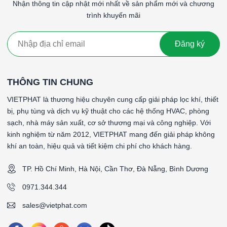
CB300E1 2357x560x1536mm MAM-CB300E1
Nhận thông tin cập nhật mới nhất về sản phẩm mới và chương
2357x560x1536mm
trình khuyến mãi
####
Đăng ký
*Carbon tray with SAAF Carb
*Frame: Powder Coated GI
*Air Flow: 24,000-36,000m3/h
THÔNG TIN CHUNG
*Resistance: ≤ 150 Pa
*Flange Mount Demension ( AxB ): 2111x1317mm
VIETPHAT là thương hiệu chuyên cung cấp giải pháp lọc khí, thiết
*Demension ( LxWxH ): 2357x560x1536mm
bị, phụ tùng và dịch vụ kỹ thuật cho các hệ thống HVAC, phòng
sạch, nhà máy sản xuất, cơ sở thương mại và công nghiệp. Với
####
kinh nghiệm từ năm 2012, VIETPHAT mang đến giải pháp không
khí an toàn, hiệu quả và tiết kiệm chi phí cho khách hàng.
TP. Hồ Chí Minh, Hà Nội, Cần Thơ, Đà Nẵng, Bình Dương
0971.344.344
sales@vietphat.com