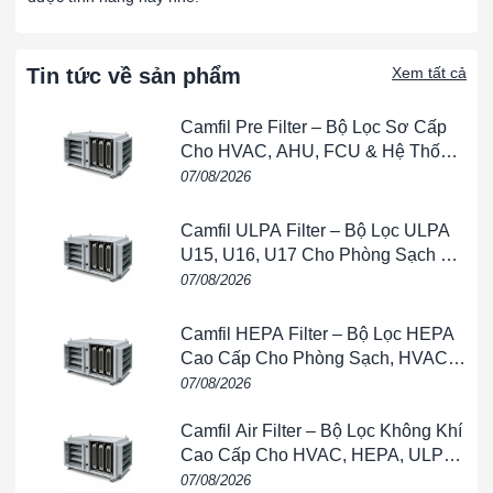
Tiêu chuẩn
:
EN1822
: H13 – U17
ISO 29463
: ISO 35 H – ISO 75 U
Tin tức về sản phẩm
Xem tất cả
Độ sâu bộ lọc (mm)
: 125, 152
Loại phương tiện lọc (Tiêu chuẩn)
: ePTFE
Camfil Pre Filter – Bộ Lọc Sơ Cấp
Vật liệu khung
: Nhôm
Cho HVAC, AHU, FCU & Hệ Thống
Kiểu bộ phân cách
: Hot Melt
Thông Gió
07/08/2026
Vị trí lưới bảo vệ
: Mặt thoát khí (Downstream)
Cổ ống dẫn khí (mm)
: 250, 300
Camfil ULPA Filter – Bộ Lọc ULPA
Bộ phân phối khí vào
: Tấm phân phối có thể điều chỉnh
U15, U16, U17 Cho Phòng Sạch &
Vật liệu nắp trên (Tiêu chuẩn)
: Galvalume
Bán Dẫn
07/08/2026
Vật liệu nắp trên (Tùy chọn)
: Nhôm, Thép không gỉ
Kích thước đặc biệt
: Có
Camfil HEPA Filter – Bộ Lọc HEPA
Khả năng kháng khuẩn
: Không
Cao Cấp Cho Phòng Sạch, HVAC,
Sức cản cuối cùng khuyến nghị
: 500 Pa
FFU & Nhà Máy
07/08/2026
Nhiệt độ hoạt động tối đa
: 70ºC
Camfil Air Filter – Bộ Lọc Không Khí
Cao Cấp Cho HVAC, HEPA, ULPA
& Phòng Sạch
07/08/2026
Catalogue sản phẩm