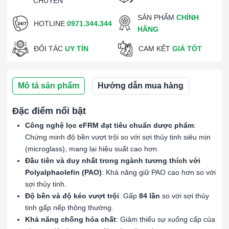
CHUYỂN
SẢN PHẨM
CHÍNH
HOTLINE
0971.344.344
HÃNG
ĐỐI TÁC
UY TÍN
CAM KẾT
GIÁ TỐT
Mô tả sản phẩm
Hướng dẫn mua hàng
Đặc điểm nổi bật
Công nghệ lọc eFRM đạt tiêu chuẩn dược phẩm
:
Chứng minh độ bền vượt trội so với sợi thủy tinh siêu mịn
(microglass), mang lại hiệu suất cao hơn.
Đầu tiên và duy nhất trong ngành tương thích với
Polyalphaolefin (PAO)
: Khả năng giữ PAO cao hơn so với
sợi thủy tinh.
Độ bền và độ kéo vượt trội
: Gấp
84 lần
so với sợi thủy
tinh gấp nếp thông thường.
Khả năng chống hóa chất
: Giảm thiểu sự xuống cấp của