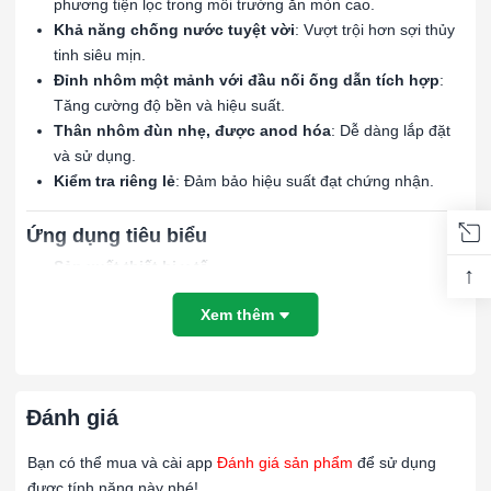
phương tiện lọc trong môi trường ăn mòn cao.
Khả năng chống nước tuyệt vời
: Vượt trội hơn sợi thủy
tinh siêu mịn.
Đỉnh nhôm một mảnh với đầu nối ống dẫn tích hợp
:
Tăng cường độ bền và hiệu suất.
Thân nhôm đùn nhẹ, được anod hóa
: Dễ dàng lắp đặt
và sử dụng.
Kiểm tra riêng lẻ
: Đảm bảo hiệu suất đạt chứng nhận.
Ứng dụng tiêu biểu
Sản xuất thiết bị y tế
↑
Vi điện tử
Xem thêm
Dược phẩm
MEGAcel TM mang đến giải pháp hiệu quả và bền vững, phù
hợp với các môi trường đòi hỏi cao về kiểm soát không khí,
như sản xuất thiết bị y tế, vi điện tử và dược phẩm.
Đánh giá
####
Bạn có thể mua và cài app
Đánh giá sản phẩm
để sử dụng
được tính năng này nhé!