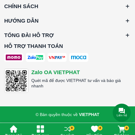
CHÍNH SÁCH
HƯỚNG DẪN
TỔNG ĐÀI HỖ TRỢ
HỖ TRỢ THANH TOÁN
Zalo OA VIETPHAT
Quét mã để được VIETPHAT tư vấn và báo giá
nhanh
© Bản quyền thuộc về
VIETPHAT
Liên hệ
0
0
0