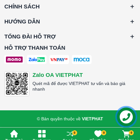
*Media Type: Synthetic
CHÍNH SÁCH
*Frame Material: Aluminised Steel
*Gasket Material: No
HƯỚNG DẪN
*Gasket Position: No
*Antimicrobial Available: No
TỔNG ĐÀI HỖ TRỢ
*Rated Initial Resistance : 125 Pa
*Recommended Final Resistance: 300 Pa
HỖ TRỢ THANH TOÁN
*Max Operating Temperature: 260°C
*Size (WxHxD): 595x595x95mm
*Airflow: 3,400 CMH
Zalo OA VIETPHAT
####
Quét mã để được VIETPHAT tư vấn và báo giá
nhanh
© Bản quyền thuộc về
VIETPHAT
Liên hệ
0
0
0