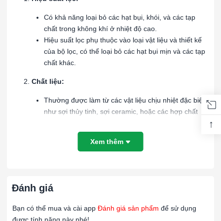
Có khả năng loại bỏ các hạt bụi, khói, và các tạp
chất trong không khí ở nhiệt độ cao.
Hiệu suất lọc phụ thuộc vào loại vật liệu và thiết kế
của bộ lọc, có thể loại bỏ các hạt bụi mịn và các tạp
chất khác.
Chất liệu:
Thường được làm từ các vật liệu chịu nhiệt đặc biệt
như sợi thủy tinh, sợi ceramic, hoặc các hợp chất
↑
polymer chịu nhiệt cao.
Vật liệu lọc phải có khả năng chịu được sự thay đổi
Xem thêm
nhiệt độ liên tục mà không bị biến dạng hay mất tính
năng lọc.
Thiết kế:
Đánh giá
Có nhiều hình dạng và kích thước khác nhau để phù
hợp với các ứng dụng cụ thể.
Bạn có thể mua và cài app
Đánh giá sản phẩm
để sử dụng
Khung lọc thường được làm từ kim loại chịu nhiệt
được tính năng này nhé!