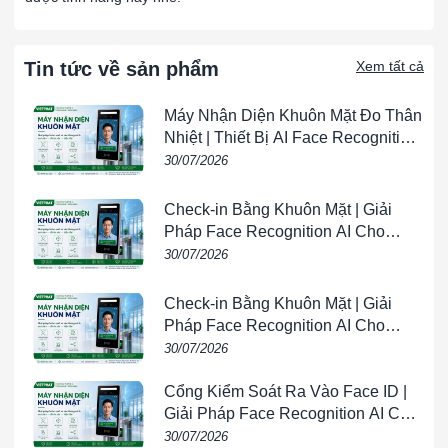
như thép không gỉ, đảm bảo độ cứng cáp và khả
năng chịu nhiệt.
Tin tức về sản phẩm
Xem tất cả
Ứng dụng của lọc chịu nhiệt độ cao 260 độ:
Ngành công nghiệp sản xuất:
Máy Nhận Diện Khuôn Mặt Đo Thân
Nhiệt | Thiết Bị AI Face Recognition
Sử dụng trong các quy trình sản xuất yêu cầu xử lý
& Temperature Screening |
30/07/2026
không khí ở nhiệt độ cao như sản xuất xi măng, gốm
VIETPHAT
sứ, và kim loại.
Check-in Bằng Khuôn Mặt | Giải
Lò nung và lò hơi:
Pháp Face Recognition AI Cho
Doanh Nghiệp | VIETPHAT
30/07/2026
Lọc không khí và khí thải từ lò nung, lò hơi và các
thiết bị nhiệt khác để loại bỏ các hạt bụi và tạp chất.
Check-in Bằng Khuôn Mặt | Giải
Pháp Face Recognition AI Cho
Hệ thống HVAC công nghiệp:
Doanh Nghiệp | VIETPHAT
30/07/2026
Dùng trong các hệ thống HVAC công nghiệp nơi có
nhiệt độ hoạt động cao, đảm bảo không khí sạch và
Cổng Kiểm Soát Ra Vào Face ID |
an toàn.
Giải Pháp Face Recognition AI Cho
Doanh Nghiệp | VIETPHAT
30/07/2026