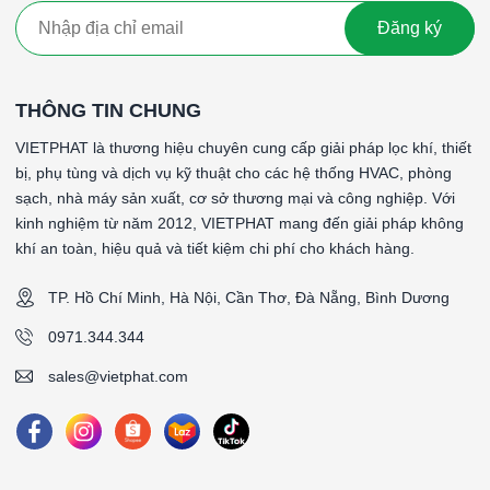
dễ dàng lắp đặt và thay thế, giúp tiết kiệm thời gian và chi
phí bảo trì.
Đăng ký
Từ khóa: Tấm lọc không khí dùng trong nhà xưởng , Tấm lọc
không khí dùng trong nhà xưởng , Tấm lọc không khí dùng
THÔNG TIN CHUNG
trong nhà xưởng , Tấm lọc không khí dùng trong nhà xưởng
, Tấm lọc không khí dùng trong nhà xưởng , Tấm lọc không khí
VIETPHAT là thương hiệu chuyên cung cấp giải pháp lọc khí, thiết
dùng trong nhà xưởng ,Tấm lọc không khí dùng trong nhà
bị, phụ tùng và dịch vụ kỹ thuật cho các hệ thống HVAC, phòng
xưởng , Tấm lọc không khí dùng trong nhà xưởng, Tấm lọc
sạch, nhà máy sản xuất, cơ sở thương mại và công nghiệp. Với
không khí dùng trong nhà xưởng
kinh nghiệm từ năm 2012, VIETPHAT mang đến giải pháp không
khí an toàn, hiệu quả và tiết kiệm chi phí cho khách hàng.
#Từ khóa: PREpleat HT HC 595x595x95mm,PREpleat HT HC
595x595x95mmPREpleat HT HC 595x595x95mmPREpleat HT
TP. Hồ Chí Minh, Hà Nội, Cần Thơ, Đà Nẵng, Bình Dương
HC 595x595x95mmPREpleat HT HC 595x595x95mmPREpleat
HT HC 595x595x95mmPREpleat HT HC 595x595x95mm
0971.344.344
sales@vietphat.com
####
*Pleated Filters: PREpleat HT HC
*Filter Class: G4 according to EN779
*Filter Class: MERV 8 according to ASHARE 52.2