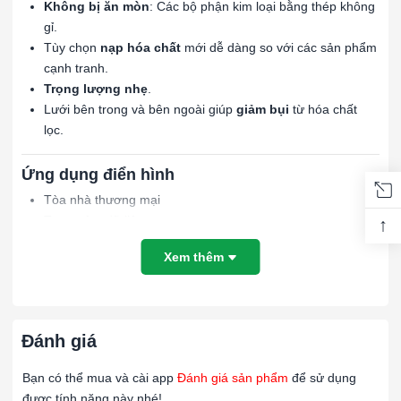
Không bị ăn mòn
: Các bộ phận kim loại bằng thép không
gỉ.
Tùy chọn
nạp hóa chất
mới dễ dàng so với các sản phẩm
cạnh tranh.
Trọng lượng nhẹ
.
Lưới bên trong và bên ngoài giúp
giảm bụi
từ hóa chất
lọc.
Ứng dụng điển hình
Tòa nhà thương mại
Trung tâm dữ liệu
↑
Y tế
Xem thêm
Bảo tàng & Kho lưu trữ lịch sử
Trường học & Đại học
Lợi ích & Đặc điểm
Đánh giá
Canister
Hệ thống SAAFCanister được nhà máy đổ sẵn hóa chất lọc
Bạn có thể mua và cài app
Đánh giá sản phẩm
để sử dụng
theo yêu cầu của khách hàng. Mỗi canister được nén rung để
được tính năng này nhé!