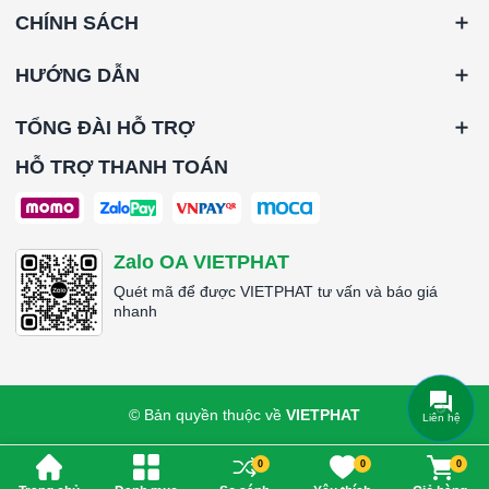
CHÍNH SÁCH
HƯỚNG DẪN
TỔNG ĐÀI HỖ TRỢ
HỖ TRỢ THANH TOÁN
Zalo OA VIETPHAT
Quét mã để được VIETPHAT tư vấn và báo giá
nhanh
© Bản quyền thuộc về
VIETPHAT
Liên hệ
0
0
0