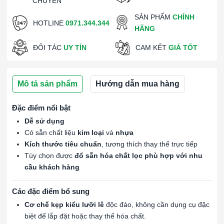
CHUYỂN
SẢN PHẨM
CHÍNH
HOTLINE
0971.344.344
HÃNG
ĐỐI TÁC
UY TÍN
CAM KẾT
GIÁ TỐT
Mô tả sản phẩm
Hướng dẫn mua hàng
Đặc điểm nổi bật
Dễ sử dụng
Có sẵn chất liệu
kim loại
và
nhựa
Kích thước tiêu chuẩn
, tương thích thay thế trực tiếp
Tùy chọn được
đổ sẵn hóa chất lọc phù hợp với nhu
cầu khách hàng
Các đặc điểm bổ sung
Cơ chế kẹp kiểu lưỡi lê
độc đáo, không cần dụng cụ đặc
biệt để lắp đặt hoặc thay thế hóa chất.