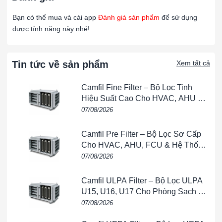
Bạn có thể mua và cài app
Đánh giá sản phẩm
để sử dụng
647-6
Bộ truyền tín hiệu áp suất chênh lệch, phạm vi 0
được tính năng này nhé!
647-7
Bộ truyền tín hiệu áp suất chênh lệch, phạm vi 0-
Tin tức về sản phẩm
Xem tất cả
647-8
Bộ truyền tín hiệu áp suất chênh lệch, phạm vi 0-
Camfil Fine Filter – Bộ Lọc Tinh
Hiệu Suất Cao Cho HVAC, AHU &
Phòng Sạch
07/08/2026
Từ khóa: SERIES 647 – BỘ TRUYỀN TÍN HIỆU, SERIES 647 –
Camfil Pre Filter – Bộ Lọc Sơ Cấp
BỘ TRUYỀN TÍN HIỆU , SERIES 647 – BỘ TRUYỀN TÍN HIỆU
Cho HVAC, AHU, FCU & Hệ Thống
, SERIES 647 – BỘ TRUYỀN TÍN HIỆU, SERIES 647 – BỘ
Thông Gió
07/08/2026
TRUYỀN TÍN HIỆU, SERIES 647 – BỘ TRUYỀN TÍN
HIỆU, SERIES 647 – BỘ TRUYỀN TÍN HIỆU, SERIES 647 –
Camfil ULPA Filter – Bộ Lọc ULPA
BỘ TRUYỀN TÍN HIỆU
U15, U16, U17 Cho Phòng Sạch &
THÔNG SỐ KỸ THUẬT:
Bán Dẫn
07/08/2026
Dịch vụ:
Khí hoặc chất lỏng tương thích ở cả hai mặt áp suất