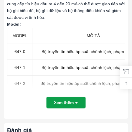
cung cấp tín hiệu đầu ra 4 đến 20 mA có thể được giao tiếp với
bộ ghi biểu đồ, bộ ghi dữ liệu và hệ thống điều khiển và giám
sát được vi tính hóa.
Model:
MODEL
MÔ TẢ
647-0
Bộ truyền tín hiệu áp suất chênh lệch, phạm vi 0
647-1
Bộ truyền tín hiệu áp suất chênh lệch, phạm vi 0
↑
647-2
Bộ truyền tín hiệu áp suất chênh lệch, phạm vi 0-
647-3
Bộ truyền tín hiệu áp suất chênh lệch, phạm vi 0
Xem thêm
647-4
Bộ truyền tín hiệu áp suất chênh lệch, phạm vi 0-
Đánh giá
647-5
Bộ truyền tín hiệu áp suất chênh lệch, phạm vi 0