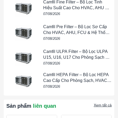
Camfil Fine Filter – Bộ Lọc Tinh
Hiệu Suất Cao Cho HVAC, AHU &
Phòng Sạch
07/08/2026
Camfil Pre Filter – Bộ Lọc Sơ Cấp
Cho HVAC, AHU, FCU & Hệ Thống
Thông Gió
07/08/2026
Camfil ULPA Filter – Bộ Lọc ULPA
U15, U16, U17 Cho Phòng Sạch &
Bán Dẫn
07/08/2026
Camfil HEPA Filter – Bộ Lọc HEPA
Cao Cấp Cho Phòng Sạch, HVAC,
FFU & Nhà Máy
07/08/2026
Sản phẩm
liên quan
Xem tất cả