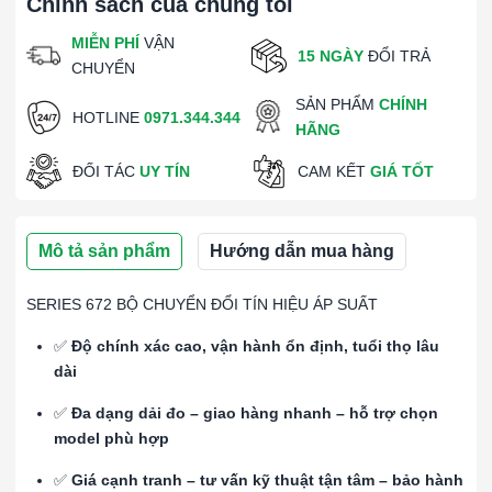
Chính sách của chúng tôi
MIỄN PHÍ
VẬN
15 NGÀY
ĐỔI TRẢ
CHUYỂN
SẢN PHẨM
CHÍNH
HOTLINE
0971.344.344
HÃNG
ĐỐI TÁC
UY TÍN
CAM KẾT
GIÁ TỐT
Mô tả sản phẩm
Hướng dẫn mua hàng
SERIES 672 BỘ CHUYỂN ĐỔI TÍN HIỆU ÁP SUẤT
✅
Độ chính xác cao, vận hành ổn định, tuổi thọ lâu
dài
✅
Đa dạng dải đo – giao hàng nhanh – hỗ trợ chọn
model phù hợp
✅
Giá cạnh tranh – tư vấn kỹ thuật tận tâm – bảo hành