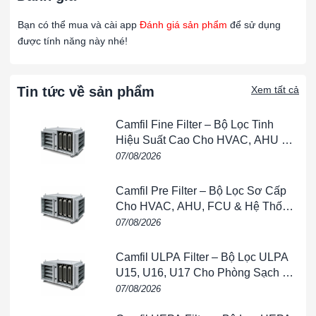
BHC25DD
nối đôi.
Bạn có thể mua và cài app
Đánh giá sản phẩm
để sử dụng
được tính năng này nhé!
Đầu nối số lượng lớn, kích thước 1-1 / 2 “,
BHC35D
kết nối đơn.
Tin tức về sản phẩm
Xem tất cả
Đầu nối số lượng lớn, kích thước 1-1 / 2 “,
BHC35DD
kết nối đôi.
Camfil Fine Filter – Bộ Lọc Tinh
Hiệu Suất Cao Cho HVAC, AHU &
Phòng Sạch
07/08/2026
Từ khóa: SERIES BHC – ĐẦU KẾT NỐI BULK, SERIES BHC –
Camfil Pre Filter – Bộ Lọc Sơ Cấp
ĐẦU KẾT NỐI BULK, SERIES BHC – ĐẦU KẾT NỐI
Cho HVAC, AHU, FCU & Hệ Thống
BULK, SERIES BHC – ĐẦU KẾT NỐI BULK, SERIES BHC –
Thông Gió
07/08/2026
ĐẦU KẾT NỐI BULK
Camfil ULPA Filter – Bộ Lọc ULPA
THÔNG SỐ KỸ THUẬT
U15, U16, U17 Cho Phòng Sạch &
Bán Dẫn
Dịch vụ:
Khí tương thích.
07/08/2026
Vật liệu:
Thân, Đai ốc, Đai ốc DIN: nhôm; Máy giặt: