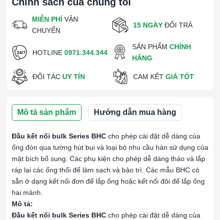
Chính sách của chúng tôi
MIỄN PHÍ
VẬN
15 NGÀY
ĐỔI TRẢ
CHUYỂN
SẢN PHẨM
CHÍNH
HOTLINE
0971.344.344
HÃNG
ĐỐI TÁC
UY TÍN
CAM KẾT
GIÁ TỐT
Mô tả sản phẩm
Hướng dẫn mua hàng
Đầu kết nổi bulk Series BHC
cho phép cài đặt dễ dàng của
ống đòn qua tường hút bụi và loại bỏ nhu cầu hàn sử dụng của
mặt bích bổ sung. Các phụ kiện cho phép dễ dàng tháo và lắp
ráp lại các ống thổi để làm sạch và bảo trì. Các mẫu BHC có
sẵn ở dạng kết nối đơn để lắp ống hoặc kết nối đôi để lắp ống
hai mảnh.
Mô tả:
Đầu kết nổi bulk Series BHC
cho phép cài đặt dễ dàng của