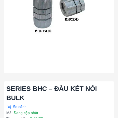
SERIES BHC – ĐẦU KẾT NỐI
BULK
Mã:
Đang cập nhật