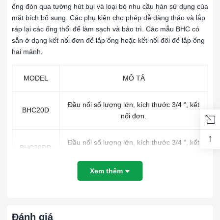
ống đòn qua tường hút bụi và loại bỏ nhu cầu hàn sử dụng của
mặt bích bổ sung. Các phụ kiện cho phép dễ dàng tháo và lắp
ráp lại các ống thổi để làm sạch và bảo trì. Các mẫu BHC có
sẵn ở dạng kết nối đơn để lắp ống hoặc kết nối đôi để lắp ống
hai mảnh.
MODEL
MÔ TẢ
Đầu nối số lượng lớn, kích thước 3/4 “, kết
BHC20D
nối đơn.
↑
Đầu nối số lượng lớn, kích thước 3/4 “, kết
BHC20DD
nối đôi.
Xem thêm
Đầu nối số lượng lớn, kích thước 1 ”, kết
BHC25D
nối đơn.
Đánh giá
Đầu nối số lượng lớn, kích thước 1 ”, kết