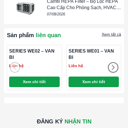
Camfil HEPA Filter – Bộ Lọc HEPA
SS41; Vòng đệm: NBR.
Cao Cấp Cho Phòng Sạch, HVAC,
FFU & Nhà Máy
07/08/2026
Giới hạn áp suất:
124,7 psi (8,6 bar).
Giới hạn nhiệt độ:
-4 đến 185 ° F (-20 đến 85 ° C).
Sản phẩm
liên quan
Xem tất cả
SERIES WE02 – VAN
SERIES WE01 – VAN
BI
BI
Liên hệ
Liên hệ
Xem chi tiết
Xem chi tiết
ĐĂNG KÝ
NHẬN TIN