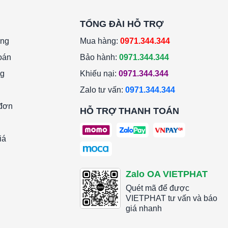
TỔNG ĐÀI HỖ TRỢ
àng
Mua hàng:
0971.344.344
oán
Bảo hành:
0971.344.344
ng
Khiếu nại:
0971.344.344
Zalo tư vấn:
0971.344.344
 đơn
HỖ TRỢ THANH TOÁN
iá
Zalo OA VIETPHAT
Quét mã để được
VIETPHAT tư vấn và báo
giá nhanh