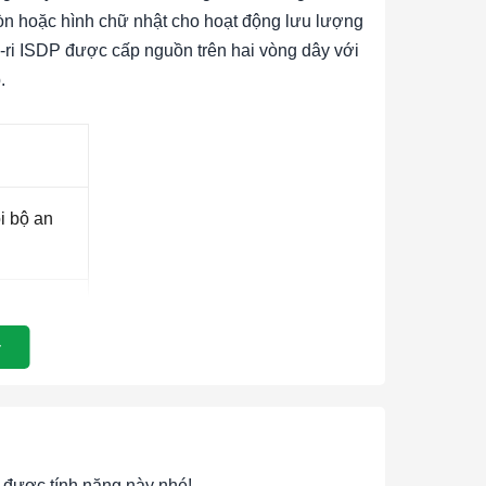
òn hoặc hình chữ nhật cho hoạt động lưu lượng
ê-ri ISDP được cấp nguồn trên hai vòng dây với
.
i bộ an
i bộ an
i bộ an
được tính năng này nhé!