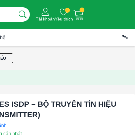
0
Tài khoản
Yêu thích
 hệ
IỂU
ES ISDP – BỘ TRUYỀN TÍN HIỆU
NSMITTER)
g cập nhật