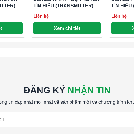
ITTER)
TÍN HIỆU (TRANSMITTER)
TÍN HIỆU
Liên hệ
Liên hệ
i bộ an
t
Xem chi tiết
i bộ an
i bộ an
ĐĂNG KÝ
NHẬN TIN
ông tin cập nhật mới nhất về sản phẩm mới và chương trình kh
S ISDP – BỘ TRUYỀN TÍN HIỆU, SERIES
YỀN TÍN HIỆU SERIES ISDP – BỘ TRUYỀN
ES ISDP – BỘ TRUYỀN TÍN HIỆU, SERIES