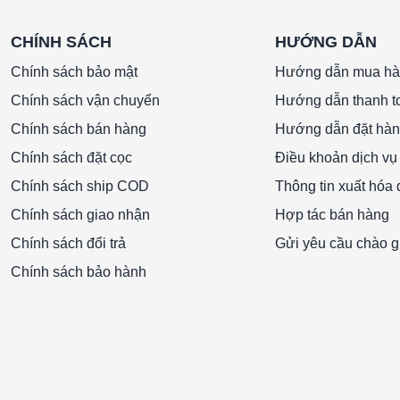
YỀN TÍN HIỆU, SERIES ISDP – BỘ TRUYỀN
ES ISDP – BỘ TRUYỀN TÍN HIỆU, SERIES
CHÍNH SÁCH
HƯỚNG DẪN
Chính sách bảo mật
Hướng dẫn mua h
Chính sách vận chuyển
Hướng dẫn thanh t
Chính sách bán hàng
Hướng dẫn đặt hà
licon, gốm nhôm, epoxy, RTV, vàng, nhôm, thép
Chính sách đặt cọc
Điều khoản dịch vụ
hông gỉ, silicone, vàng, gốm.
Chính sách ship COD
Thông tin xuất hóa
ộ lặp lại (sau 1 giờ khởi động).
Chính sách giao nhận
Hợp tác bán hàng
Chính sách đổi trả
Gửi yêu cầu chào g
psi; 10 in w.c: 5 psi; 25 in w.c: 5 psi; 50 in w.c: 5
Chính sách bảo hành
nhiệt độ bù: 32 đến 140 ° F (0 đến 60 ° C).
.
20 mA DC.
.