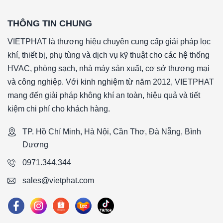
ISDP – BỘ TRUYỀN TÍN HIỆU, SERIES ISDP – BỘ TRU
TÍN HIỆU, SERIES ISDP – BỘ TRUYỀN TÍN HIỆU, SERI
THÔNG TIN CHUNG
ISDP – BỘ TRUYỀN TÍN HIỆU
VIETPHAT là thương hiệu chuyên cung cấp giải pháp lọc
THÔNG SỐ KỸ THUẬT:
khí, thiết bị, phụ tùng và dịch vụ kỹ thuật cho các hệ thống
Dịch vụ:
Không khí và khí không cháy.
HVAC, phòng sạch, nhà máy sản xuất, cơ sở thương mại
Vật liệu:
Phạm vi 5 in w.c. và Cao hơn: thủy tinh, PVC, si
và công nghiệp. Với kinh nghiệm từ năm 2012, VIETPHAT
không gỉ và niken; Phạm vi 1 trong w.c. và Thấp hơn: thép k
mang đến giải pháp không khí an toàn, hiệu quả và tiết
Vật liệu:
Nhôm, kính.
kiệm chi phí cho khách hàng.
Độ chính xác:
± 0,5% ở 77 ° F (25 ° C) bao gồm độ trễ và đ
Độ ổn định:
<± 1% mỗi năm.
TP. Hồ Chí Minh, Hà Nội, Cần Thơ, Đà Nẵng, Bình
Giới hạn áp suất:
Phạm vi ≤ 2,5 in w.c: 2 psi; 5 trong w.c: 5 
Dương
psi; 100 in w.c: 9 psi.
0971.344.344
Giới hạn nhiệt độ:
32 đến 140 ° F (0 đến 60 ° C). Giới hạn 
sales@vietphat.com
Hiệu ứng nhiệt:
0,020% / ° F (0,036 / ° C) từ 77 ° F (25 ° C)
Yêu cầu nguồn:
10 đến 35 VDC. Tín hiệu đầu ra: 4 đến 
Điều chỉnh Zero & Span:
Có thể truy cập thông qua menu