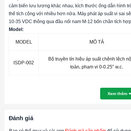
cảm biến lưu lượng khác nhau, kích thước ống dẫn hình tr
thể tích cộng với nhiều hơn nữa. Máy phát áp suất vi sai s
10-35 VDC thông qua đầu nối nam M-12 bốn chân tích hợp
Model:
MODEL
MÔ TẢ
Bộ truyền tín hiệu áp suất chênh lệch nộ
ISDP-002
toàn, phạm vi 0-0.25″ w.c.
Bộ truyền tín hiệu áp suất chênh lệch nộ
ISDP-004
toàn, phạm vi 0-1″ w.c.
Xem thêm
Bộ truyền tín hiệu áp suất chênh lệch nộ
ISDP-006
toàn, phạm vi 0-5″ w.c.
Đánh giá
Bạn có thể mua và cài app
Đánh giá sản phẩm
để sử dụng 