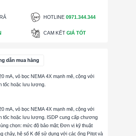
TRẢ
HOTLINE
0971.344.344
N
CAM KẾT
GIÁ TỐT
g dẫn mua hàng
 4-20 mA, vỏ bọc NEMA 4X mạnh mẽ, cộng với
n tốc hoặc lưu lượng.
 4-20 mA, vỏ bọc NEMA 4X mạnh mẽ, cộng với
vận tốc hoặc lưu lượng. ISDP cung cấp chương
ùng chọn: mức độ bảo mật; Đơn vị kỹ thuật
g chảy, hệ số K để sử dụng với các ống Pitot và