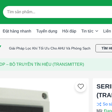
Đặt hàng nhanh
Tuyển dụng
Hỏi đáp
Tin tức
Liên
Giải Pháp Lọc Khí Tối Ưu Cho AHU Và Phòng Sạch
TÌM H
SDP – BỘ TRUYỀN TÍN HIỆU (TRANSMITTER)
SERI
(TRA
Mã:
Đan