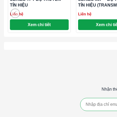
toàn, phạm vi -1.0/+1.0″ w.c.
TÍN HIỆU
TÍN HIỆU (TRANSM
Liên hệ
Liên hệ
Bộ truyền tín hiệu áp suất chênh lệch nộ
ISDP-015
Xem chi tiết
Xem chi tiế
toàn, phạm vi -2.5/+2.5″ w.c.
Bộ truyền tín hiệu áp suất chênh lệch nộ
ISDP-016
toàn, phạm vi -5.0/+5.0″ w.c.
Bộ truyền tín hiệu áp suất chênh lệch nộ
ISDP-017
toàn, phạm vi -10/+10″ w.c.
Nhận th
Từ khóa: SERIES ISDP – BỘ TRUYỀN TÍN HIỆU, SERIE
ISDP – BỘ TRUYỀN TÍN HIỆU, SERIES ISDP – BỘ TRU
TÍN HIỆU, SERIES ISDP – BỘ TRUYỀN TÍN HIỆU, SERI