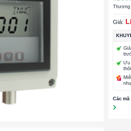
Thương 
L
Giá:
KHUYẾ
Giả
trư
Ưu 
thố
Miễ
nhu
Các mã 