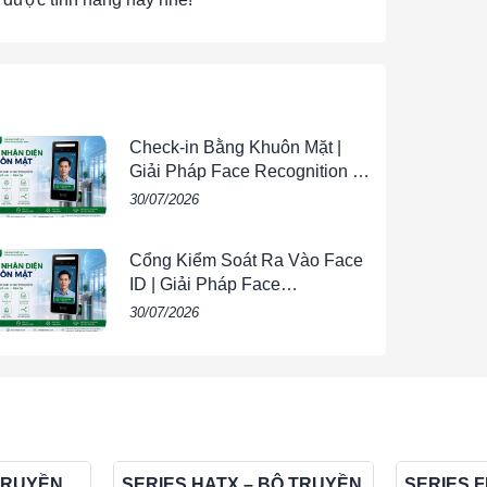
i bộ an
i bộ an
Check-in Bằng Khuôn Mặt |
Giải Pháp Face Recognition AI
i bộ an
Cho Doanh Nghiệp |
30/07/2026
VIETPHAT
Cổng Kiểm Soát Ra Vào Face
ID | Giải Pháp Face
i bộ an
Recognition AI Cho Doanh
30/07/2026
Nghiệp | VIETPHAT
i bộ an
i bộ an
 TRUYỀN
SERIES HATX – BỘ TRUYỀN
SERIES 