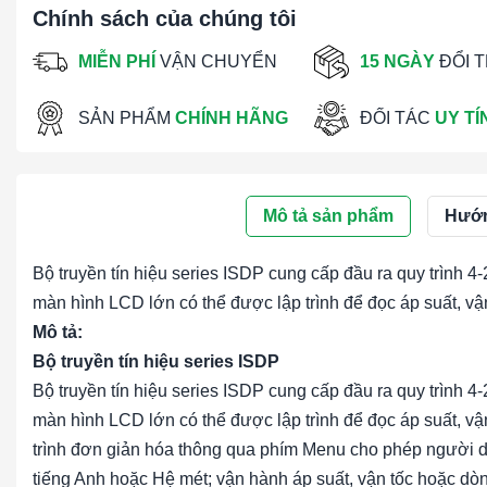
Chính sách của chúng tôi
MIỄN PHÍ
VẬN CHUYỂN
15 NGÀY
ĐỔI 
SẢN PHẨM
CHÍNH HÃNG
ĐỐI TÁC
UY TÍ
Mô tả sản phẩm
Hướn
Bộ truyền tín hiệu series ISDP cung cấp đầu ra quy trình
màn hình LCD lớn có thể được lập trình để đọc áp suất, vậ
Mô tả:
Bộ truyền tín hiệu series ISDP
Bộ truyền tín hiệu series ISDP cung cấp đầu ra quy trình
màn hình LCD lớn có thể được lập trình để đọc áp suất, 
trình đơn giản hóa thông qua phím Menu cho phép người d
tiếng Anh hoặc Hệ mét; vận hành áp suất, vận tốc hoặc dòn