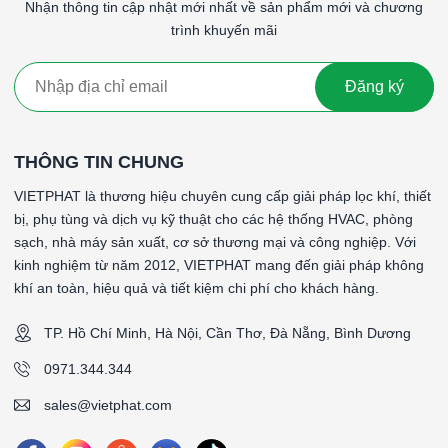
0,5A cầu chì (có thể đặt lại).
Nhận thông tin cập nhật mới nhất về sản phẩm mới và chương
Phê duyệt của cơ quan:
CE.
trình khuyến mãi
#SERIES TDFS2 – CÔNG TẮC DÒNG PHÂN TÁN
NHIỆTSERIES TDFS2 – CÔNG TẮC DÒNG PHÂN TÁN NHIỆT
Đăng ký
THÔNG TIN CHUNG
VIETPHAT là thương hiệu chuyên cung cấp giải pháp lọc khí, thiết
bị, phụ tùng và dịch vụ kỹ thuật cho các hệ thống HVAC, phòng
sạch, nhà máy sản xuất, cơ sở thương mại và công nghiệp. Với
kinh nghiệm từ năm 2012, VIETPHAT mang đến giải pháp không
khí an toàn, hiệu quả và tiết kiệm chi phí cho khách hàng.
TP. Hồ Chí Minh, Hà Nội, Cần Thơ, Đà Nẵng, Bình Dương
0971.344.344
sales@vietphat.com