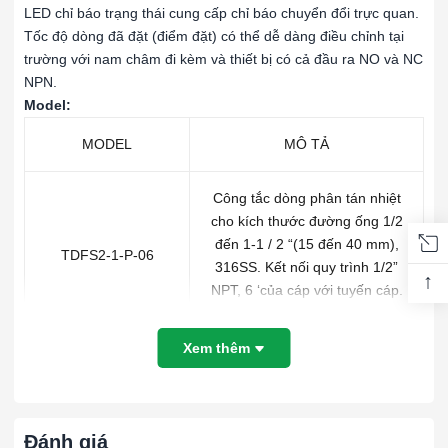
LED chỉ báo trạng thái cung cấp chỉ báo chuyển đổi trực quan.
Tốc độ dòng đã đặt (điểm đặt) có thể dễ dàng điều chỉnh tại
trường với nam châm đi kèm và thiết bị có cả đầu ra NO và NC
NPN.
Model:
MODEL
MÔ TẢ
Công tắc dòng phân tán nhiệt
cho kích thước đường ống 1/2
đến 1-1 / 2 “(15 đến 40 mm),
TDFS2-1-P-06
316SS. Kết nối quy trình 1/2”
↑
NPT, 6 ‘của cáp với tuyến cáp.
(Chiêu dai tiêu chuẩn)
Xem thêm
Công tắc dòng phân tán nhiệt
cho kích thước đường ống từ 2
đến 10 “(50 đến 250 mm),
TDFS2-2-C-06
316SS, 1/2”. Kết nối quy trình
Đánh giá