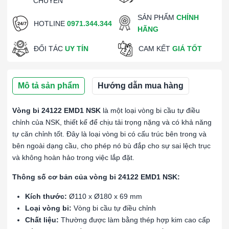
CHUYỂN
SẢN PHẨM
CHÍNH
HOTLINE
0971.344.344
HÃNG
ĐỐI TÁC
UY TÍN
CAM KẾT
GIÁ TỐT
Mô tả sản phẩm
Hướng dẫn mua hàng
Vòng bi 24122 EMD1 NSK
là một loại vòng bi cầu tự điều
chỉnh của NSK, thiết kế để chịu tải trọng nặng và có khả năng
tự căn chỉnh tốt. Đây là loại vòng bi có cấu trúc bên trong và
bên ngoài dạng cầu, cho phép nó bù đắp cho sự sai lệch trục
và không hoàn hảo trong việc lắp đặt.
Thông số cơ bản của vòng bi 24122 EMD1 NSK:
Kích thước:
Ø110 x Ø180 x 69 mm
Loại vòng bi:
Vòng bi cầu tự điều chỉnh
Chất liệu:
Thường được làm bằng thép hợp kim cao cấp