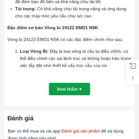
để đảm bảo độ bền và khả năng chịu tải tốt.
Tải trọng:
Có khả năng chịu tải trọng nặng và ứng dụng
cho các máy móc yêu cầu chịu lực cao.
Đặc điểm cơ bản Vòng bi 24122 EMD1 NSK
Vòng bi 24122 EMD1 NSK có các đặc điểm chính như sau:
Loại Vòng Bi:
Đây là loại vòng bi cầu tự điều chỉnh, có
thể điều chỉnh các sai lệch trục và không hoàn hảo trong
việc lắp đặt nhờ thiết kế cấu trúc cầu của nó.
↑
Khả Năng Tự Căn Chỉnh:
Vòng bi 24122 EMD1 có khả
năng tự căn chỉnh, cho phép nó bù đắp cho sự lệch trục
Xem thêm
trong khi vẫn hoạt động hiệu quả, làm giảm ma sát và
mài mòn.
Tải Trọng:
Chịu được tải trọng nặng, bao gồm cả tải
Đánh giá
trọng hướng tâm và tải trọng hướng trục. Điều này giúp
nó thích ứng với các ứng dụng có tải trọng cao.
Bạn có thể mua và cài app
Đánh giá sản phẩm
để sử dụng
Vật Liệu:
Thường được làm từ thép hợp kim chất lượng
được tính năng này nhé!