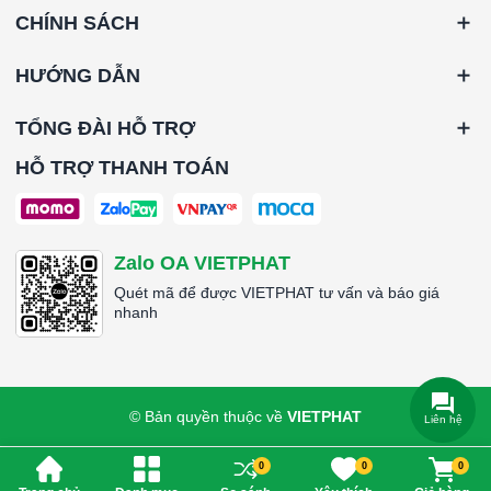
CHÍNH SÁCH
HƯỚNG DẪN
TỔNG ĐÀI HỖ TRỢ
HỖ TRỢ THANH TOÁN
Zalo OA VIETPHAT
Quét mã để được VIETPHAT tư vấn và báo giá
nhanh
© Bản quyền thuộc về
VIETPHAT
Liên hệ
0
0
0