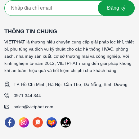
Đăng ký
Ngành Công Nghiệp Ô Tô:
Hệ thống truyền động:
Được ứng dụng trong các
hệ thống truyền động của ô tô và xe tải, nơi yêu cầu
THÔNG TIN CHUNG
sự chịu tải trọng nặng và độ bền cao.
VIETPHAT là thương hiệu chuyên cung cấp giải pháp lọc khí, thiết
Thiết Bị Đóng Gói:
bị, phụ tùng và dịch vụ kỹ thuật cho các hệ thống HVAC, phòng
sạch, nhà máy sản xuất, cơ sở thương mại và công nghiệp. Với
Máy đóng gói:
Dùng trong các thiết bị đóng gói và
kinh nghiệm từ năm 2012, VIETPHAT mang đến giải pháp không
dây chuyền sản xuất yêu cầu khả năng hoạt động
khí an toàn, hiệu quả và tiết kiệm chi phí cho khách hàng.
ổn định dưới tải trọng cao.
TP. Hồ Chí Minh, Hà Nội, Cần Thơ, Đà Nẵng, Bình Dương
Ngành Công Nghiệp Giấy và Xi Măng:
0971.344.344
Máy móc công nghiệp:
Áp dụng trong các máy
móc của ngành công nghiệp giấy và xi măng, nơi có
sales@vietphat.com
sự va đập và tải trọng lớn.
Từ khóa: Vòng bi 24122 EMD1 NSK Vòng bi 24122 EMD1
NSK Vòng bi 24122 EMD1 NSK Vòng bi 24122 EMD1
NSK Vòng bi 24122 EMD1 NSK