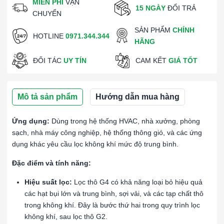
MIỄN PHÍ
VẬN
15 NGÀY
ĐỔI TRẢ
CHUYỂN
SẢN PHẨM
CHÍNH
HOTLINE
0971.344.344
HÃNG
ĐỐI TÁC
UY TÍN
CAM KẾT
GIÁ TỐT
Mô tả sản phẩm
Hướng dẫn mua hàng
Ứng dụng:
Dùng trong hệ thống HVAC, nhà xưởng, phòng
sạch, nhà máy công nghiệp, hệ thống thông gió, và các ứng
dụng khác yêu cầu lọc không khí mức độ trung bình.
Đặc điểm và tính năng:
Hiệu suất lọc:
Lọc thô G4 có khả năng loại bỏ hiệu quả
các hạt bụi lớn và trung bình, sợi vải, và các tạp chất thô
trong không khí. Đây là bước thứ hai trong quy trình lọc
không khí, sau lọc thô G2.