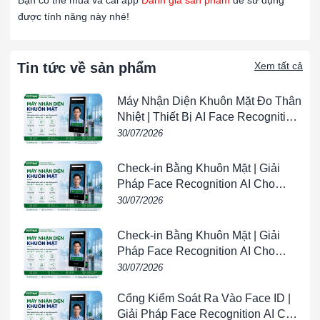
Bạn có thể mua và cài app
Đánh giá sản phẩm
để sử dụng
chất lớn và trung bình, giảm tải cho các bộ lọc tinh và hệ
được tính năng này nhé!
thống làm mát.
Ứng dụng cụ thể:
Tin tức về sản phẩm
Xem tất cả
Nhà máy sản xuất:
Lọc bụi và các tạp chất trong không
khí để bảo vệ môi trường làm việc và thiết bị.
Máy Nhận Diện Khuôn Mặt Đo Thân
Tòa nhà thương mại:
Dùng trong hệ thống HVAC để cải
Nhiệt | Thiết Bị AI Face Recognition
thiện chất lượng không khí trong nhà.
& Temperature Screening |
30/07/2026
Phòng sạch:
Dùng làm bước thứ hai trong quy trình lọc
VIETPHAT
để bảo vệ các bộ lọc HEPA và ULPA.
Check-in Bằng Khuôn Mặt | Giải
Từ khóa: AmAir 300E 462x418x95mm, AmAir 300E
Pháp Face Recognition AI Cho
462x418x95mm, AmAir 300E 462x418x95mm, AmAir 300E
Doanh Nghiệp | VIETPHAT
30/07/2026
462x418x95mm, AmAir 300E 462x418x95mm, AmAir 300E
462x418x95mm, AmAir 300E 462x418x95mm, AmAir 300E
Check-in Bằng Khuôn Mặt | Giải
462x418x95mm
Pháp Face Recognition AI Cho
Doanh Nghiệp | VIETPHAT
30/07/2026
#Tấm lọc không khí dùng trong nhà xưởngTấm lọc không khí
dùng trong nhà xưởng
Cổng Kiểm Soát Ra Vào Face ID |
Giải Pháp Face Recognition AI Cho
####