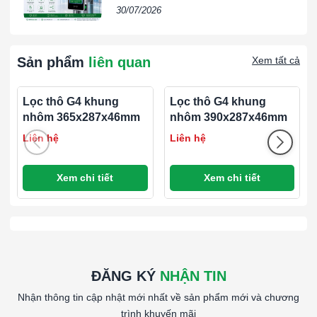
Doanh Nghiệp | VIETPHAT
30/07/2026
*Pleated Filters: AmAir 300E
*Filter Class: G4 according to EN779
*Filter Class: MERV 8 according to ASHARE 52.2
Sản phẩm
liên quan
Xem tất cả
*Media Type: Non-Woven cotton synthetic blend
*Frame Material: Moisture resistant beverage board
Lọc thô G4 khung
Lọc thô G4 khung
*Gasket Material: No
nhôm 365x287x46mm
nhôm 390x287x46mm
*Gasket Position: No
Liên hệ
Liên hệ
*Antimicrobial Available: No
*Rated Initial Resistance : 40 Pa
*Recommended Final Resistance: 250 Pa
Xem chi tiết
Xem chi tiết
*Max Operating Temperature: 93°C
*Size (WxHxD): 462x418x95mm
*Airflow: 1.864 CMH
####
ĐĂNG KÝ
NHẬN TIN
Nhận thông tin cập nhật mới nhất về sản phẩm mới và chương
trình khuyến mãi