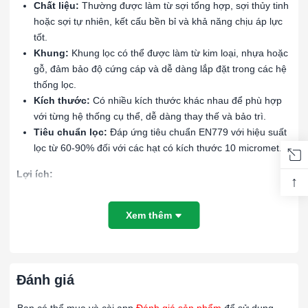
Chất liệu:
Thường được làm từ sợi tổng hợp, sợi thủy tinh
hoặc sợi tự nhiên, kết cấu bền bỉ và khả năng chịu áp lực
tốt.
Khung:
Khung lọc có thể được làm từ kim loại, nhựa hoặc
gỗ, đảm bảo độ cứng cáp và dễ dàng lắp đặt trong các hệ
thống lọc.
Kích thước:
Có nhiều kích thước khác nhau để phù hợp
với từng hệ thống cụ thể, dễ dàng thay thế và bảo trì.
Tiêu chuẩn lọc:
Đáp ứng tiêu chuẩn EN779 với hiệu suất
lọc từ 60-90% đối với các hạt có kích thước 10 micromet.
Lợi ích:
↑
Bảo vệ thiết bị:
Giảm thiểu sự tích tụ của các hạt bụi lớn
Xem thêm
và trung bình trên các thiết bị và bộ lọc tinh, bảo vệ và kéo
dài tuổi thọ của toàn bộ hệ thống lọc.
Tiết kiệm chi phí:
Lọc thô G4 có chi phí hợp lý, dễ dàng
thay thế, giúp giảm chi phí bảo trì và vận hành.
Đánh giá
Tăng hiệu suất hệ thống:
Giữ cho hệ thống thông gió và
HVAC hoạt động hiệu quả bằng cách ngăn chặn các tạp