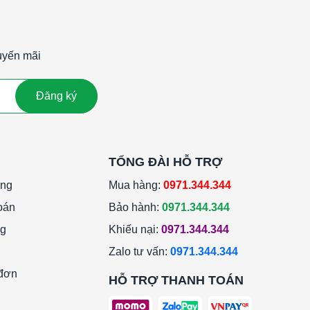
uyến mãi
Đăng ký
TỔNG ĐÀI HỖ TRỢ
àng
Mua hàng:
0971.344.344
oán
Bảo hành:
0971.344.344
ng
Khiếu nại:
0971.344.344
Zalo tư vấn:
0971.344.344
 đơn
HỖ TRỢ THANH TOÁN