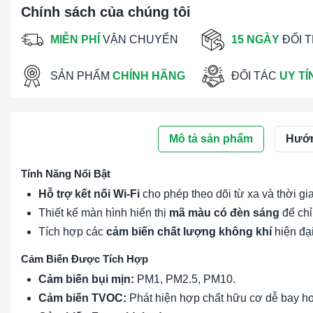
Chính sách của chúng tôi
MIỄN PHÍ
VẬN CHUYỂN
15 NGÀY
ĐỔI 
SẢN PHẨM
CHÍNH HÃNG
ĐỐI TÁC
UY TÍ
Mô tả sản phẩm
Hướn
Tính Năng Nổi Bật
Hỗ trợ kết nối Wi-Fi
cho phép theo dõi từ xa và thời gi
Thiết kế màn hình hiển thị
mã màu có đèn sáng
để chỉ
Tích hợp các
cảm biến chất lượng không khí
hiện đại
Cảm Biến Được Tích Hợp
Cảm biến bụi mịn:
PM1, PM2.5, PM10.
Cảm biến TVOC:
Phát hiện hợp chất hữu cơ dễ bay hơ