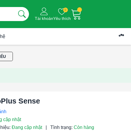
0
Tài khoản
Yêu thích
 hệ
IỂU
oPlus Sense
g cập nhật
hiệu:
Đang cập nhật
|
Tình trạng:
Còn hàng