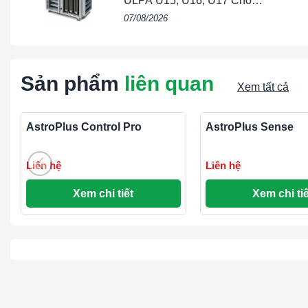
ULPA U15, U16, U17 Cho
Phòng Sạch & Bán Dẫn
07/08/2026
Sản phẩm
liên quan
Xem tất cả
AstroPlus Control Pro
AstroPlus Sense
Liên hệ
Liên hệ
Xem chi tiết
Xem chi tiế