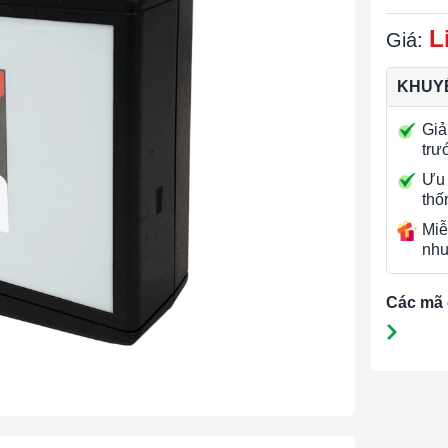
L
Giá:
KHUYẾ
Giả
trư
Ưu 
thố
Miễ
nhu
Các mã 