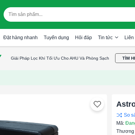
Đặt hàng nhanh
Tuyển dụng
Hỏi đáp
Tin tức
Liên
Giải Pháp Lọc Khí Tối Ưu Cho AHU Và Phòng Sạch
TÌM H
Astr
Mã:
Đan
Thương 