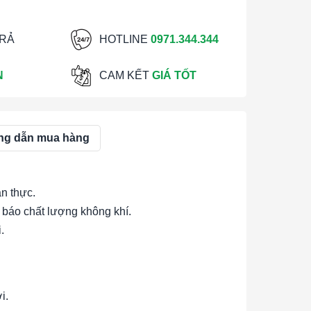
TRẢ
HOTLINE
0971.344.344
N
CAM KẾT
GIÁ TỐT
g dẫn mua hàng
an thực.
 báo chất lượng không khí.
.
i.