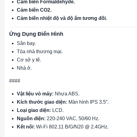
Cảm biến Formaldehyde.
Cảm biến CO2.
Cảm biến nhiệt độ và độ ẩm tương đối.
Ứng Dụng Điển Hình
Sân bay.
Tòa nhà thương mại.
Cơ sở y tế.
Nhà ở.
####
Vật liệu vỏ máy:
Nhựa ABS.
Kích thước giao diện:
Màn hình IPS 3.5”.
Loại giao diện:
LCD.
Nguồn điện:
220-240 VAC, 50/60 Hz.
Kết nối:
Wi-Fi 802.11 B/G/N20 @ 2.4GHz.