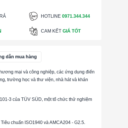
TRẢ
HOTLINE
0971.344.344
N
CAM KẾT
GIÁ TỐT
g dẫn mua hàng
 thương mại và công nghiệp, các ứng dụng điển
g, trường học và thư viện, nhà hát và khán
2101-3 của TÜV SÜD, một tổ chức thử nghiệm
eo Tiêu chuẩn ISO1940 và AMCA204 - G2.5.