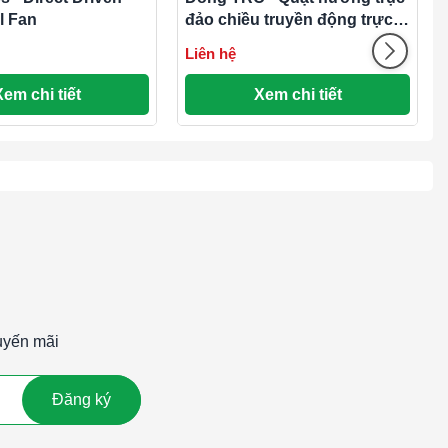
l Fan
đảo chiều truyền động trực
tiếp
Liên hệ
Xem chi tiết
Xem chi tiết
uyến mãi
Đăng ký