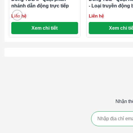
nhánh dẫn động trực tiếp
- Loại truyền động
đai
Tài liệu
Liên hệ
Liên hệ
Dòng TDA-V - Quạt hướng trục cánh quạt dẫn động trự
Xem chi tiết
Xem chi tiế
Dòng TDA-V - Quạt hướng trục cánh quạt dẫn động trự
phẩm.pdf
Hướng dẫn sử dụng quạt hướng trục.pdf
Nhận th