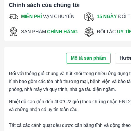
Chính sách của chúng tôi
MIỄN PHÍ
VẬN CHUYỂN
15 NGÀY
ĐỔI 
SẢN PHẨM
CHÍNH HÃNG
ĐỐI TÁC
UY TÍ
Mô tả sản phẩm
Hướn
Đối với thông gió chung và hút khói trong nhiều ứng dụng
hình bao gồm các tòa nhà thương mại, bệnh viện và bảo tàn
phòng, nhà máy và quy trình, nhà ga tàu điện ngầm.
Nhiệt độ cao (lên đến 400°C/2 giờ) theo chứng nhận EN1
và chứng nhận có uy tín toàn cầu.
Tất cả các cánh quạt đều được cân bằng tĩnh và động th