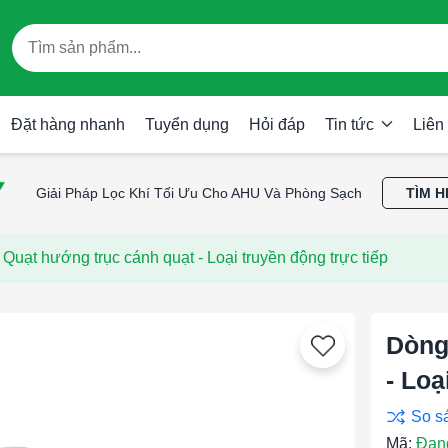
Đặt hàng nhanh
Tuyển dụng
Hỏi đáp
Tin tức
Liên
Giải Pháp Lọc Khí Tối Ưu Cho AHU Và Phòng Sạch
TÌM H
Quạt hướng trục cánh quạt - Loại truyền động trực tiếp
Dòng
- Loạ
Mã:
Đan