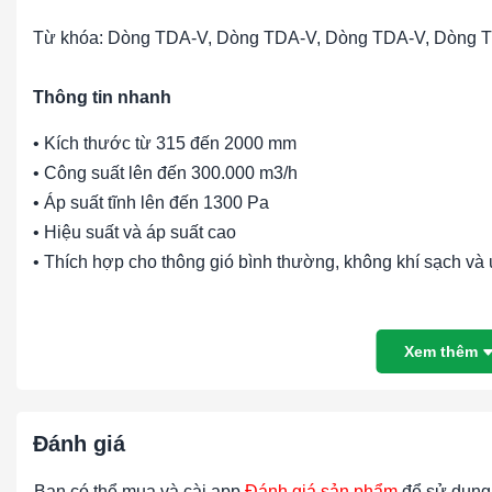
Từ khóa: Dòng TDA-V, Dòng TDA-V, Dòng TDA-V, Dòng 
Thông tin nhanh
• Kích thước từ 315 đến 2000 mm
• Công suất lên đến 300.000 m3/h
• Áp suất tĩnh lên đến 1300 Pa
• Hiệu suất và áp suất cao
• Thích hợp cho thông gió bình thường, không khí sạch và 
Nhiệt độ hoạt động
• Thông gió bình thường: -20°C đến +55°C
Xem thêm
• Ứng dụng nhiệt độ cao: có thể lên đến 400°C/2 giờ.
Động cơ
Đánh giá
Được lắp đặt theo tiêu chuẩn là loại 'F' hoặc 'H' hoàn toàn
Bạn có thể mua và cài app
Đánh giá sản phẩm
để sử dụng 