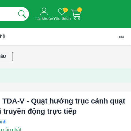
0
Tài khoản
Yêu thích
 hệ
IỂU
 TDA-V - Quạt hướng trục cánh quạt
i truyền động trực tiếp
g cập nhật