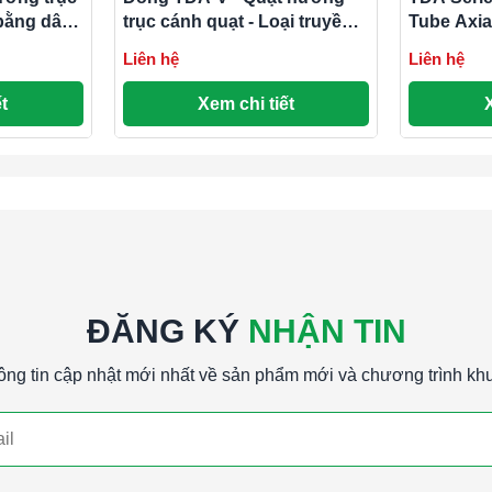
 bằng dây
trục cánh quạt - Loại truyền
Tube Axia
động trực tiếp
Liên hệ
Liên hệ
c tiếp (AMCA Air) - Danh mục sản phẩm.pdf
t
Xem chi tiết
c tiếp (AMCA Air & FEG) - Danh mục sản
ĐĂNG KÝ
NHẬN TIN
ông tin cập nhật mới nhất về sản phẩm mới và chương trình kh