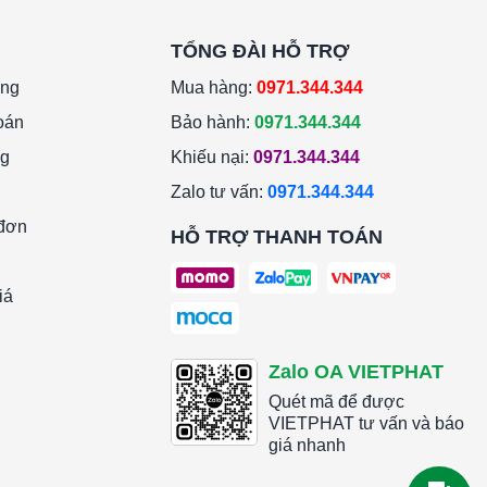
TỔNG ĐÀI HỖ TRỢ
àng
Mua hàng:
0971.344.344
oán
Bảo hành:
0971.344.344
ng
Khiếu nại:
0971.344.344
Zalo tư vấn:
0971.344.344
 đơn
HỖ TRỢ THANH TOÁN
iá
Zalo OA VIETPHAT
Quét mã để được
VIETPHAT tư vấn và báo
giá nhanh