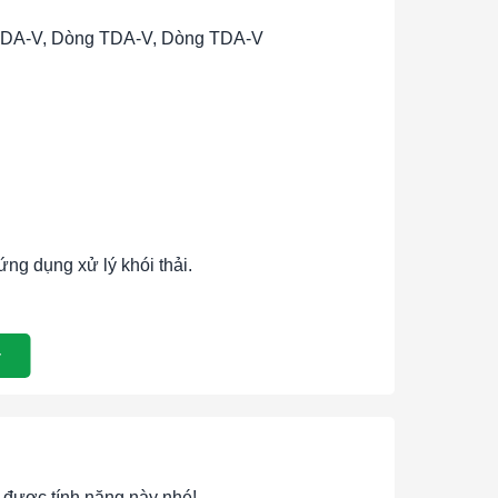
TDA-V, Dòng TDA-V, Dòng TDA-V
ứng dụng xử lý khói thải.
 khép kín, với mức bảo vệ tối thiểu là IP55. Động
được tính năng này nhé!