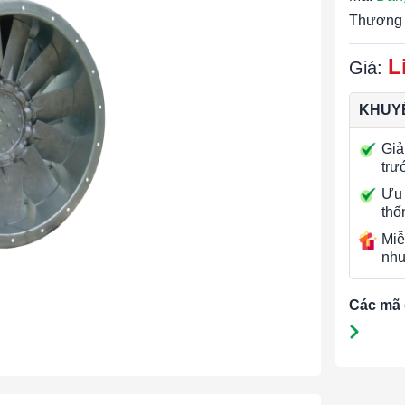
Thương 
L
Giá:
KHUYẾ
Giả
trư
Ưu 
thố
Miễ
nhu
Các mã 