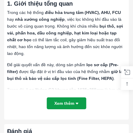
1. Giới thiệu tổng quan
Trong các hệ thống
điều hòa trung tâm (HVAC), AHU, FCU
hay
nhà xưởng công nghiệp
, việc lọc không khí đầu vào là
bước vô cùng quan trọng. Không khí chứa nhiều
bụi thô, sợi
vải, phấn hoa, dầu công nghiệp, hạt kim loại hoặc tạp
chất cơ học
có thể làm tắc coil, gây giảm hiệu suất trao đổi
nhiệt, hao tổn năng lượng và ảnh hưởng đến sức khỏe người
lao động.
Để giải quyết vấn đề này, dòng sản phẩm
lọc sơ cấp (Pre-
filter)
được lắp đặt ở vị trí đầu vào của hệ thống nhằm
giữ lại
bụi thô và bảo vệ các cấp lọc tinh (Fine Filter, HEPA)
.
↑
Trong đó,
Lọc Nylon G2 khung tôn 1635x355mm
là lựa chọn
tối ưu nhờ thiết kế
chắc chắn, hiệu suất ổn định, tái sử
dụng nhiều lần
và
chi phí vận hành thấp
Xem thêm
.
Sản phẩm được
CÔNG TY CỔ PHẦN KỸ THUẬT VIỆT PHÁT
(VIETPHAT)
phân phối chính hãng trên toàn quốc, phục vụ
nhiều lĩnh vực như
sản xuất, dược phẩm, thực phẩm,
Đánh giá
phòng sơn, điện tử và trung tâm thương mại
.