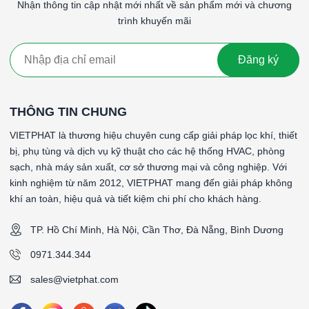
Nhận thông tin cập nhật mới nhất về sản phẩm mới và chương
Áp suất đầu
trình khuyến mãi
(Initial
30 – 45 Pa
Resistance)
Đăng ký
Áp suất cuối
(Final
100 Pa
Resistance)
THÔNG TIN CHUNG
VIETPHAT là thương hiệu chuyên cung cấp giải pháp lọc khí, thiết
Nhiệt độ làm
80°C
bị, phụ tùng và dịch vụ kỹ thuật cho các hệ thống HVAC, phòng
việc tối đa
sạch, nhà máy sản xuất, cơ sở thương mại và công nghiệp. Với
kinh nghiệm từ năm 2012, VIETPHAT mang đến giải pháp không
Khả năng tái
khí an toàn, hiệu quả và tiết kiệm chi phí cho khách hàng.
Có – rửa và dùng lại nhiều lần
sử dụng
TP. Hồ Chí Minh, Hà Nội, Cần Thơ, Đà Nẵng, Bình Dương
Hệ thống HVAC, AHU, FCU, nhà
0971.344.344
Ứng dụng
xưởng, phòng sơn, phòng sạch, kho
chính
sales@vietphat.com
lạnh