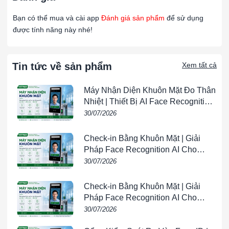
2. Thông số kỹ thuật chi tiết
Bạn có thể mua và cài app
Đánh giá sản phẩm
để sử dụng
được tính năng này nhé!
Hạng mục
Thông tin kỹ thuật
Tin tức về sản phẩm
Xem tất cả
Lọc Nylon G2 khung tôn
Tên sản phẩm
1635x355mm
Máy Nhận Diện Khuôn Mặt Đo Thân
Nhiệt | Thiết Bị AI Face Recognition
Cấp lọc (Filter
G2 theo EN779 / ISO Coarse 30%
& Temperature Screening |
30/07/2026
Class)
theo ISO 16890
VIETPHAT
Check-in Bằng Khuôn Mặt | Giải
Kích thước
Pháp Face Recognition AI Cho
tiêu chuẩn (R
1635 × 355 mm
Doanh Nghiệp | VIETPHAT
30/07/2026
x C)
Check-in Bằng Khuôn Mặt | Giải
Pháp Face Recognition AI Cho
Độ dày khung
10 – 22 mm (tùy chọn)
Doanh Nghiệp | VIETPHAT
lọc
30/07/2026