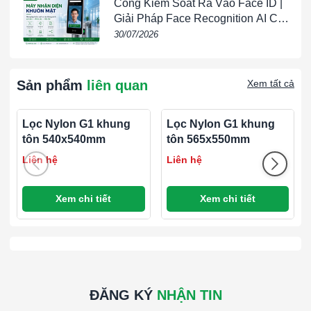
Cổng Kiểm Soát Ra Vào Face ID |
Vật liệu lọc
Lưới Nylon (Polyamide hoặc
Giải Pháp Face Recognition AI Cho
(Filter Media)
Polyester)
Doanh Nghiệp | VIETPHAT
30/07/2026
Cấu trúc lọc
Đan lưới 2–3 lớp, mật độ trung bình
Sản phẩm
liên quan
Xem tất cả
Khung lọc
Tôn mạ kẽm (Galvanized Steel)
(Frame)
Lọc Nylon G1 khung
Lọc Nylon G1 khung
tôn 540x540mm
tôn 565x550mm
Lưới bảo vệ
Liên hệ
Liên hệ
(Support
Lưới thép mạ kẽm ở mặt sau
Mesh)
Xem chi tiết
Xem chi tiết
Hiệu suất lọc
25 – 35% đối với hạt ≥ 10 µm
Lưu lượng khí
2.800 – 3.500 m³/h
danh định
ĐĂNG KÝ
NHẬN TIN