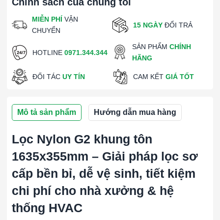
Chính sách của chúng tôi
MIỄN PHÍ
VẬN
15 NGÀY
ĐỔI TRẢ
CHUYỂN
SẢN PHẨM
CHÍNH
HOTLINE
0971.344.344
HÃNG
ĐỐI TÁC
UY TÍN
CAM KẾT
GIÁ TỐT
Mô tả sản phẩm
Hướng dẫn mua hàng
Lọc Nylon G2 khung tôn
1635x355mm – Giải pháp lọc sơ
cấp bền bỉ, dễ vệ sinh, tiết kiệm
chi phí cho nhà xưởng & hệ
thống HVAC