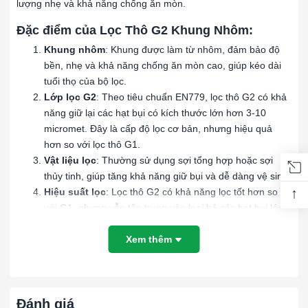
lượng nhẹ và khả năng chống ăn mòn.
Đặc điểm của Lọc Thô G2 Khung Nhôm:
Khung nhôm
: Khung được làm từ nhôm, đảm bảo độ
bền, nhẹ và khả năng chống ăn mòn cao, giúp kéo dài
tuổi thọ của bộ lọc.
Lớp lọc G2
: Theo tiêu chuẩn EN779, lọc thô G2 có khả
năng giữ lại các hạt bụi có kích thước lớn hơn 3-10
micromet. Đây là cấp độ lọc cơ bản, nhưng hiệu quả
hơn so với lọc thô G1.
Vật liệu lọc
: Thường sử dụng sợi tổng hợp hoặc sợi
thủy tinh, giúp tăng khả năng giữ bụi và dễ dàng vệ sinh.
↑
Hiệu suất lọc
: Lọc thô G2 có khả năng lọc tốt hơn so
với G1, nhưng vẫn tập trung vào loại bỏ các hạt bụi lớn.
Ứng dụng của Lọc Thô G2 Khung Nhôm:
Xem thêm
Hệ thống HVAC
: Dùng trong các hệ thống điều hòa
không khí để bảo vệ các bộ lọc tinh hơn, tăng hiệu suất
hệ thống và duy trì tuổi thọ của các bộ lọc sau.
Nhà máy sản xuất
: Sử dụng trong các quy trình công
Đánh giá