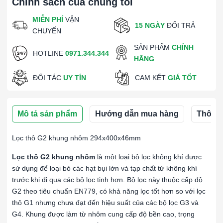
Chính sách của chúng tôi
MIỄN PHÍ
VẬN
15 NGÀY
ĐỔI TRẢ
CHUYỂN
SẢN PHẨM
CHÍNH
HOTLINE
0971.344.344
HÃNG
ĐỐI TÁC
UY TÍN
CAM KẾT
GIÁ TỐT
Mô tả sản phẩm
Hướng dẫn mua hàng
Thông s
Lọc thô G2 khung nhôm 294x400x46mm
Lọc thô G2 khung nhôm
là một loại bộ lọc không khí được
sử dụng để loại bỏ các hạt bụi lớn và tạp chất từ không khí
trước khi đi qua các bộ lọc tinh hơn. Bộ lọc này thuộc cấp độ
G2 theo tiêu chuẩn EN779, có khả năng lọc tốt hơn so với lọc
thô G1 nhưng chưa đạt đến hiệu suất của các bộ lọc G3 và
G4. Khung được làm từ nhôm cung cấp độ bền cao, trọng