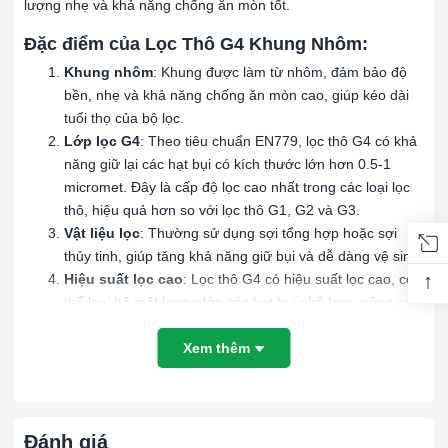
lượng nhẹ và khả năng chống ăn mòn tốt.
Đặc điểm của Lọc Thô G4 Khung Nhôm:
Khung nhôm
: Khung được làm từ nhôm, đảm bảo độ
bền, nhẹ và khả năng chống ăn mòn cao, giúp kéo dài
tuổi thọ của bộ lọc.
Lớp lọc G4
: Theo tiêu chuẩn EN779, lọc thô G4 có khả
năng giữ lại các hạt bụi có kích thước lớn hơn 0.5-1
micromet. Đây là cấp độ lọc cao nhất trong các loại lọc
thô, hiệu quả hơn so với lọc thô G1, G2 và G3.
Vật liệu lọc
: Thường sử dụng sợi tổng hợp hoặc sợi
thủy tinh, giúp tăng khả năng giữ bụi và dễ dàng vệ sinh.
↑
Hiệu suất lọc cao
: Lọc thô G4 có hiệu suất lọc cao, có
thể loại bỏ một lượng lớn các hạt bụi nhỏ hơn, nâng cao
chất lượng không khí đầu vào.
Xem thêm
Ứng dụng của Lọc Thô G4 Khung Nhôm:
Hệ thống HVAC
: Dùng trong các hệ thống điều hòa
không khí để bảo vệ các bộ lọc tinh hơn và tăng hiệu
suất hệ thống.
Đánh giá