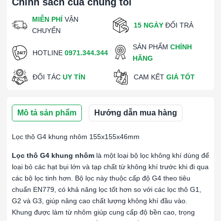
Chính sách của chúng tôi
MIỄN PHÍ
VẬN
15 NGÀY
ĐỔI TRẢ
CHUYỂN
SẢN PHẨM
CHÍNH
HOTLINE
0971.344.344
HÃNG
ĐỐI TÁC
UY TÍN
CAM KẾT
GIÁ TỐT
Mô tả sản phẩm
Hướng dẫn mua hàng
Lọc thô G4 khung nhôm 155x155x46mm
Lọc thô G4 khung nhôm
là một loại bộ lọc không khí dùng để
loại bỏ các hạt bụi lớn và tạp chất từ không khí trước khi đi qua
các bộ lọc tinh hơn. Bộ lọc này thuộc cấp độ G4 theo tiêu
chuẩn EN779, có khả năng lọc tốt hơn so với các lọc thô G1,
G2 và G3, giúp nâng cao chất lượng không khí đầu vào.
Khung được làm từ nhôm giúp cung cấp độ bền cao, trọng