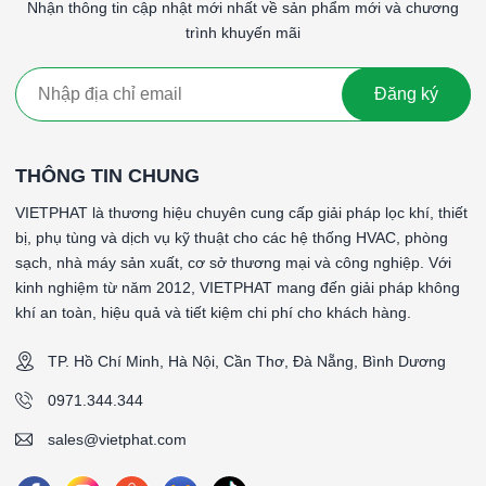
cầu hiệu suất lọc cao hơn, chẳng hạn như trong phòng
Nhận thông tin cập nhật mới nhất về sản phẩm mới và chương
sạch và các cơ sở y tế.
trình khuyến mãi
Giá thành
: Lọc G4 thường có giá thành cao hơn so với
G1, G2 và G3 do hiệu suất lọc tốt hơn.
Đăng ký
Lọc thô G4 khung nhôm là một giải pháp hiệu quả cho việc loại
bỏ các hạt bụi lớn và tạp chất thô từ không khí, bảo vệ thiết bị
và hệ thống, cũng như cải thiện chất lượng không khí tổng thể
THÔNG TIN CHUNG
trong nhiều ứng dụng công nghiệp và dân dụng.
VIETPHAT là thương hiệu chuyên cung cấp giải pháp lọc khí, thiết
#Lọc thô G4 khung nhôm 155x155x46mmLọc thô G4 khung
bị, phụ tùng và dịch vụ kỹ thuật cho các hệ thống HVAC, phòng
nhôm 155x155x46mmLọc thô G4 khung nhôm
sạch, nhà máy sản xuất, cơ sở thương mại và công nghiệp. Với
155x155x46mmLọc thô G4 khung nhôm 155x155x46mm
kinh nghiệm từ năm 2012, VIETPHAT mang đến giải pháp không
khí an toàn, hiệu quả và tiết kiệm chi phí cho khách hàng.
####
TP. Hồ Chí Minh, Hà Nội, Cần Thơ, Đà Nẵng, Bình Dương
*Tên sản phẩm: PreWash
*Cấp độ lọc: G4 theo tiêu chuẩn EN 779: 2012
0971.344.344
*Vật liệu lọc: Sợi tổng hợp
sales@vietphat.com
*Vật liệu khung: Khung nhôm định hình
*Gasket (ron): Không có gasket (ron)