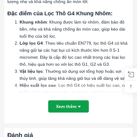
lượng nhẹ và khả năng chống ăn mòn tốt.
Đặc điểm của Lọc Thô G4 Khung Nhôm:
Khung nhôm
: Khung được làm từ nhôm, đảm bảo độ
bền, nhẹ và khả năng chống ăn mòn cao, giúp kéo dài
tuổi thọ của bộ lọc.
Lớp lọc G4
: Theo tiêu chuẩn EN779, lọc thô G4 có khả
năng giữ lại các hạt bụi có kích thước lớn hơn 0.5-1
micromet. Đây là cấp độ lọc cao nhất trong các loại lọc
thô, hiệu quả hơn so với lọc thô G1, G2 và G3.
Vật liệu lọc
: Thường sử dụng sợi tổng hợp hoặc sợi
thủy tinh, giúp tăng khả năng giữ bụi và dễ dàng vệ sinh.
↑
Hiệu suất lọc cao
: Lọc thô G4 có hiệu suất lọc cao, có
thể loại bỏ một lượng lớn các hạt bụi nhỏ hơn, nâng cao
chất lượng không khí đầu vào.
Xem thêm
Ứng dụng của Lọc Thô G4 Khung Nhôm:
Hệ thống HVAC
: Dùng trong các hệ thống điều hòa
không khí để bảo vệ các bộ lọc tinh hơn và tăng hiệu
suất hệ thống.
Đánh giá