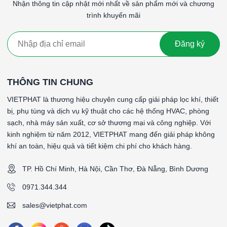
cầu hiệu suất lọc cao hơn, chẳng hạn như trong phòng
Nhận thông tin cập nhật mới nhất về sản phẩm mới và chương
sạch và các cơ sở y tế.
trình khuyến mãi
Giá thành
: Lọc G4 thường có giá thành cao hơn so với
G1, G2 và G3 do hiệu suất lọc tốt hơn.
Đăng ký
Lọc thô G4 khung nhôm là một giải pháp hiệu quả cho việc loại
bỏ các hạt bụi lớn và tạp chất thô từ không khí, bảo vệ thiết bị
và hệ thống, cũng như cải thiện chất lượng không khí tổng thể
THÔNG TIN CHUNG
trong nhiều ứng dụng công nghiệp và dân dụng.
VIETPHAT là thương hiệu chuyên cung cấp giải pháp lọc khí, thiết
#Lọc thô G4 khung nhôm 289x391x46mmLọc thô G4 khung
bị, phụ tùng và dịch vụ kỹ thuật cho các hệ thống HVAC, phòng
nhôm 289x391x46mmLọc thô G4 khung nhôm
sạch, nhà máy sản xuất, cơ sở thương mại và công nghiệp. Với
289x391x46mmLọc thô G4 khung nhôm 289x391x46mm
kinh nghiệm từ năm 2012, VIETPHAT mang đến giải pháp không
khí an toàn, hiệu quả và tiết kiệm chi phí cho khách hàng.
####
TP. Hồ Chí Minh, Hà Nội, Cần Thơ, Đà Nẵng, Bình Dương
*Tên sản phẩm: PreWash - Lọc thô dạng sóng gắn ty
*Cấp độ lọc: G4 (90-95%)
0971.344.344
*Vật liệu lọc: Sợi tổng hợp
sales@vietphat.com
*Vật liệu khung: Khung nhôm định hình
*Gasket (ron): Không có gasket (ron)