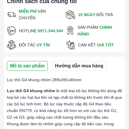
Chính sách của chúng tôi
MIỄN PHÍ
VẬN
15 NGÀY
ĐỔI TRẢ
CHUYỂN
SẢN PHẨM
CHÍNH
HOTLINE
0971.344.344
HÃNG
ĐỐI TÁC
UY TÍN
CAM KẾT
GIÁ TỐT
Mô tả sản phẩm
Hướng dẫn mua hàng
Lọc thô G4 khung nhôm 289x391x46mm
Lọc thô G4 khung nhôm
là một loại bộ lọc không khí dùng để
loại bỏ các hạt bụi lớn và tạp chất từ không khí trước khi đi qua
các bộ lọc tinh hơn. Bộ lọc này thuộc cấp độ G4 theo tiêu
chuẩn EN779, có khả năng lọc tốt hơn so với các lọc thô G1,
G2 và G3, giúp nâng cao chất lượng không khí đầu vào.
Khung được làm từ nhôm giúp cung cấp độ bền cao, trọng