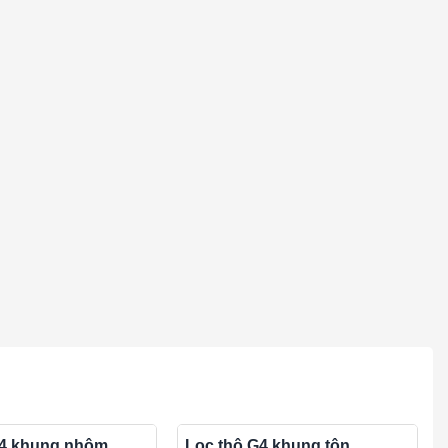
G4 khung nhôm
Lọc thô G4 khung tôn