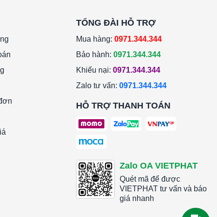
TỔNG ĐÀI HỖ TRỢ
àng
Mua hàng:
0971.344.344
oán
Bảo hành:
0971.344.344
ng
Khiếu nại:
0971.344.344
Zalo tư vấn:
0971.344.344
 đơn
HỖ TRỢ THANH TOÁN
iá
Zalo OA VIETPHAT
Quét mã để được
VIETPHAT tư vấn và báo
giá nhanh