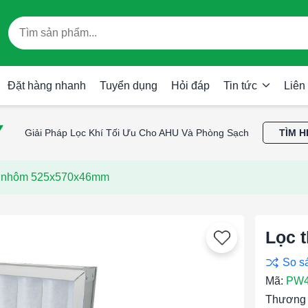
Đặt hàng nhanh
Tuyển dụng
Hỏi đáp
Tin tức
Liên
Giải Pháp Lọc Khí Tối Ưu Cho AHU Và Phòng Sạch
TÌM H
g nhôm 525x570x46mm
Lọc 
Mã:
PW4
Thương 