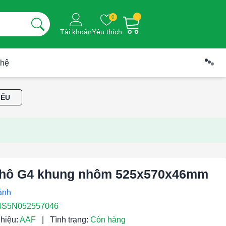
0
Tài khoản
Yêu thích
 hệ
IỂU
thô G4 khung nhôm 525x570x46mm
S5N052557046
hiệu:
AAF
|
Tình trạng:
Còn hàng