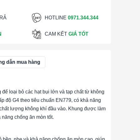
TRẢ
HOTLINE
0971.344.344
N
CAM KẾT
GIÁ TỐT
g dẫn mua hàng
 để loại bỏ các hạt bụi lớn và tạp chất từ không
 cấp độ G4 theo tiêu chuẩn EN779, có khả năng
ao chất lượng không khí đầu vào. Khung được làm
ả năng chống ăn mòn tốt.
 bền, nhẹ và khả năng chống ăn mòn cao, giúp