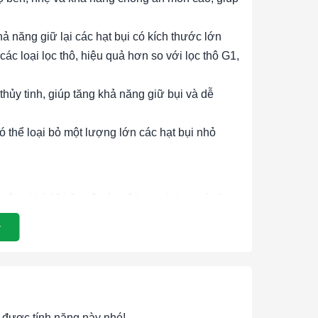
ả năng giữ lại các hạt bụi có kích thước lớn
các loại lọc thô, hiệu quả hơn so với lọc thô G1,
hủy tinh, giúp tăng khả năng giữ bụi và dễ
có thể loại bỏ một lượng lớn các hạt bụi nhỏ
không khí để bảo vệ các bộ lọc tinh hơn và tăng
 nghiệp để loại bỏ các hạt bụi lớn, bảo vệ máy
ong các hệ thống phòng sạch, loại bỏ các hạt
hoặc ULPA.
ng không khí trong các tòa nhà văn phòng, trung
được tính năng này nhé!