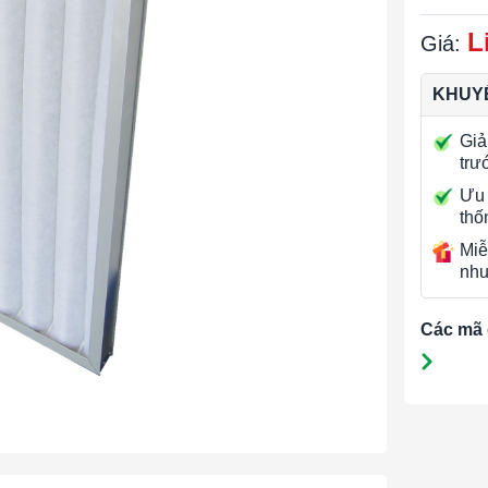
L
Giá:
KHUYẾ
Giả
trư
Ưu 
thố
Miễ
nhu
Các mã 