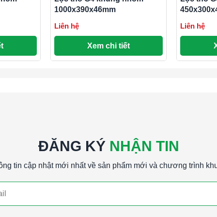
đòi hỏi tiêu chuẩn vệ sinh cao như thực phẩm
1000x390x46mm
450x300
Liên hệ
Liên hệ
t
Xem chi tiết
ác loại lọc thô (G1, G2, G3 và G4), loại bỏ được
êu cầu hiệu suất lọc cao hơn, chẳng hạn như
G1, G2 và G3 do hiệu suất lọc tốt hơn.
oại bỏ các hạt bụi lớn và tạp chất thô từ không
ượng không khí tổng thể trong nhiều ứng dụng
ĐĂNG KÝ
NHẬN TIN
ông tin cập nhật mới nhất về sản phẩm mới và chương trình kh
g nhôm 525x570x46mm Lọc thô G4 khung nhôm