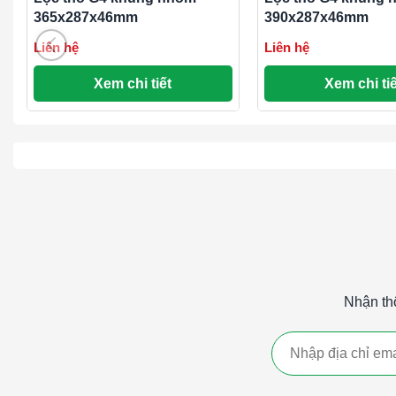
Vệ sinh an toàn
: Phù hợp với các ngành công nghiệp 
365x287x46mm
390x287x46mm
và y tế.
Liên hệ
Liên hệ
So sánh giữa Lọc Thô G1, G2, G3 và G4:
Xem chi tiết
Xem chi tiế
Hiệu suất lọc
: Lọc G4 có hiệu suất lọc cao nhất trong c
các hạt bụi nhỏ hơn.
Ứng dụng
: Lọc G4 được sử dụng trong các hệ thống y
trong phòng sạch và các cơ sở y tế.
Giá thành
: Lọc G4 thường có giá thành cao hơn so với 
Lọc thô G4 khung nhôm là một giải pháp hiệu quả cho việc l
khí, bảo vệ thiết bị và hệ thống, cũng như cải thiện chất l
công nghiệp và dân dụng.
Nhận th
#Lọc thô G4 khung nhôm 525x570x46mmLọc thô G4 khun
525x570x46mm
####