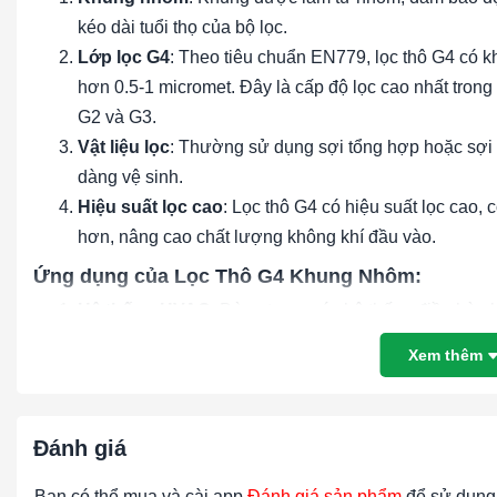
kéo dài tuổi thọ của bộ lọc.
Lớp lọc G4
: Theo tiêu chuẩn EN779, lọc thô G4 có kh
hơn 0.5-1 micromet. Đây là cấp độ lọc cao nhất trong 
G2 và G3.
Vật liệu lọc
: Thường sử dụng sợi tổng hợp hoặc sợi t
dàng vệ sinh.
Hiệu suất lọc cao
: Lọc thô G4 có hiệu suất lọc cao, 
hơn, nâng cao chất lượng không khí đầu vào.
Ứng dụng của Lọc Thô G4 Khung Nhôm:
Hệ thống HVAC
: Dùng trong các hệ thống điều hòa 
hiệu suất hệ thống.
Xem thêm
Nhà máy sản xuất
: Sử dụng trong các quy trình công
móc và thiết bị.
Phòng sạch
: Được sử dụng làm bước lọc đầu tiên tr
Đánh giá
bụi lớn trước khi không khí đi qua các bộ lọc HEPA 
Tòa nhà thương mại và dân cư
: Cải thiện chất lượ
Bạn có thể mua và cài app
Đánh giá sản phẩm
để sử dụng 