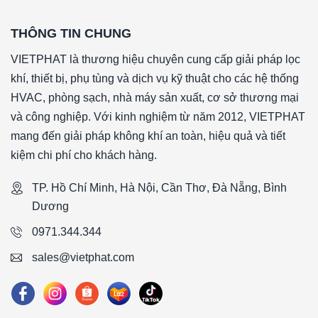
*Model: PreWash
THÔNG TIN CHUNG
*Hiệu suất lọc: G4
*Vật liệu lọc: Sợi tổng hợp
VIETPHAT là thương hiệu chuyên cung cấp giải pháp lọc
*Loại khung: Nhôm đúc
khí, thiết bị, phụ tùng và dịch vụ kỹ thuật cho các hệ thống
*Nhiệt độ hoạt động: ≤ 70 (°C)
HVAC, phòng sạch, nhà máy sản xuất, cơ sở thương mại
*Nhiệt độ tới hạn: 100 (°C)
và công nghiệp. Với kinh nghiệm từ năm 2012, VIETPHAT
*Độ ẩm hoạt động: 90 (%)
mang đến giải pháp không khí an toàn, hiệu quả và tiết
*Độ tổn thất áp đầu vào: 110 Pa
kiệm chi phí cho khách hàng.
*Độ tổn thất áp suất cuối khuyến nghị: 250Pa
TP. Hồ Chí Minh, Hà Nội, Cần Thơ, Đà Nẵng, Bình
*Kích thước: 525x570x46mm
Dương
####
0971.344.344
sales@vietphat.com