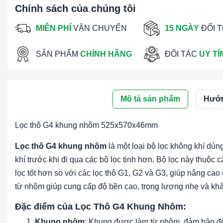
Chính sách của chúng tôi
MIỄN PHÍ
VẬN CHUYỂN
15 NGÀY
ĐỔI 
SẢN PHẨM
CHÍNH HÃNG
ĐỐI TÁC
UY TÍ
Mô tả sản phẩm
Hướn
Lọc thô G4 khung nhôm 525x570x46mm
Lọc thô G4 khung nhôm
là một loại bộ lọc không khí dùng
khí trước khi đi qua các bộ lọc tinh hơn. Bộ lọc này thuộc
lọc tốt hơn so với các lọc thô G1, G2 và G3, giúp nâng c
từ nhôm giúp cung cấp độ bền cao, trọng lượng nhẹ và kh
Đặc điểm của Lọc Thô G4 Khung Nhôm:
Khung nhôm
: Khung được làm từ nhôm, đảm bảo độ