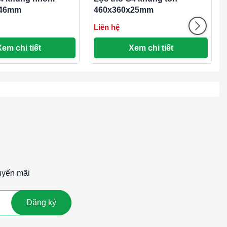
x46mm
460x360x25mm
Liên hệ
Xem chi tiết
Xem chi tiết
uyến mãi
Đăng ký