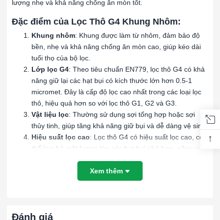
lượng nhẹ và khả năng chống ăn mòn tốt.
Đặc điểm của Lọc Thô G4 Khung Nhôm:
Khung nhôm
: Khung được làm từ nhôm, đảm bảo độ
bền, nhẹ và khả năng chống ăn mòn cao, giúp kéo dài
tuổi thọ của bộ lọc.
Lớp lọc G4
: Theo tiêu chuẩn EN779, lọc thô G4 có khả
năng giữ lại các hạt bụi có kích thước lớn hơn 0.5-1
micromet. Đây là cấp độ lọc cao nhất trong các loại lọc
thô, hiệu quả hơn so với lọc thô G1, G2 và G3.
Vật liệu lọc
: Thường sử dụng sợi tổng hợp hoặc sợi
thủy tinh, giúp tăng khả năng giữ bụi và dễ dàng vệ sinh.
↑
Hiệu suất lọc cao
: Lọc thô G4 có hiệu suất lọc cao, có
thể loại bỏ một lượng lớn các hạt bụi nhỏ hơn, nâng cao
chất lượng không khí đầu vào.
Xem thêm
Ứng dụng của Lọc Thô G4 Khung Nhôm:
Hệ thống HVAC
: Dùng trong các hệ thống điều hòa
không khí để bảo vệ các bộ lọc tinh hơn và tăng hiệu
suất hệ thống.
Đánh giá