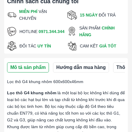
Chính sách của chúng tôi
MIỄN PHÍ
VẬN
15 NGÀY
ĐỔI TRẢ
CHUYỂN
SẢN PHẨM
CHÍNH
HOTLINE
0971.344.344
HÃNG
ĐỐI TÁC
UY TÍN
CAM KẾT
GIÁ TỐT
Mô tả sản phẩm
Hướng dẫn mua hàng
Thông s
Lọc thô G4 khung nhôm 600x600x46mm
Lọc thô G4 khung nhôm
là một loại bộ lọc không khí dùng để
loại bỏ các hạt bụi lớn và tạp chất từ không khí trước khi đi qua
các bộ lọc tinh hơn. Bộ lọc này thuộc cấp độ G4 theo tiêu
chuẩn EN779, có khả năng lọc tốt hơn so với các lọc thô G1,
G2 và G3, giúp nâng cao chất lượng không khí đầu vào.
Khung được làm từ nhôm giúp cung cấp độ bền cao, trọng