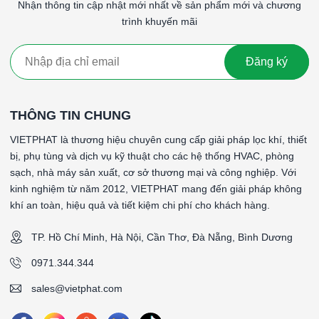
cầu hiệu suất lọc cao hơn, chẳng hạn như trong phòng
Nhận thông tin cập nhật mới nhất về sản phẩm mới và chương
sạch và các cơ sở y tế.
trình khuyến mãi
Giá thành
: Lọc G4 thường có giá thành cao hơn so với
G1, G2 và G3 do hiệu suất lọc tốt hơn.
Đăng ký
Lọc thô G4 khung nhôm là một giải pháp hiệu quả cho việc loại
bỏ các hạt bụi lớn và tạp chất thô từ không khí, bảo vệ thiết bị
và hệ thống, cũng như cải thiện chất lượng không khí tổng thể
THÔNG TIN CHUNG
trong nhiều ứng dụng công nghiệp và dân dụng.
VIETPHAT là thương hiệu chuyên cung cấp giải pháp lọc khí, thiết
bị, phụ tùng và dịch vụ kỹ thuật cho các hệ thống HVAC, phòng
sạch, nhà máy sản xuất, cơ sở thương mại và công nghiệp. Với
kinh nghiệm từ năm 2012, VIETPHAT mang đến giải pháp không
khí an toàn, hiệu quả và tiết kiệm chi phí cho khách hàng.
TP. Hồ Chí Minh, Hà Nội, Cần Thơ, Đà Nẵng, Bình Dương
0971.344.344
sales@vietphat.com