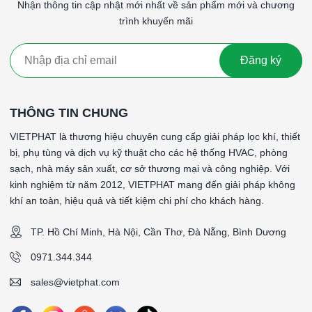
cầu hiệu suất lọc cao hơn, chẳng hạn như trong phòng
Nhận thông tin cập nhật mới nhất về sản phẩm mới và chương
sạch và các cơ sở y tế.
trình khuyến mãi
Giá thành
: Lọc G4 thường có giá thành cao hơn so với
G1, G2 và G3 do hiệu suất lọc tốt hơn.
Đăng ký
Lọc thô G4 khung nhôm là một giải pháp hiệu quả cho việc loại
bỏ các hạt bụi lớn và tạp chất thô từ không khí, bảo vệ thiết bị
và hệ thống, cũng như cải thiện chất lượng không khí tổng thể
THÔNG TIN CHUNG
trong nhiều ứng dụng công nghiệp và dân dụng.
VIETPHAT là thương hiệu chuyên cung cấp giải pháp lọc khí, thiết
#Lọc thô G4 khung nhôm 620x490x46mmLọc thô G4 khung
bị, phụ tùng và dịch vụ kỹ thuật cho các hệ thống HVAC, phòng
nhôm 620x490x46mmLọc thô G4 khung nhôm
sạch, nhà máy sản xuất, cơ sở thương mại và công nghiệp. Với
620x490x46mmLọc thô G4 khung nhôm 620x490x46mm
kinh nghiệm từ năm 2012, VIETPHAT mang đến giải pháp không
khí an toàn, hiệu quả và tiết kiệm chi phí cho khách hàng.
####
TP. Hồ Chí Minh, Hà Nội, Cần Thơ, Đà Nẵng, Bình Dương
*Tên sản phẩm: PreWash - Lọc thô dạng sóng gắn ty
*Cấp độ lọc: G4 (90-95%)
0971.344.344
*Vật liệu lọc: Sợi tổng hợp
sales@vietphat.com
*Vật liệu khung: Khung nhôm định hình
*Gasket (ron): Không có gasket (ron)