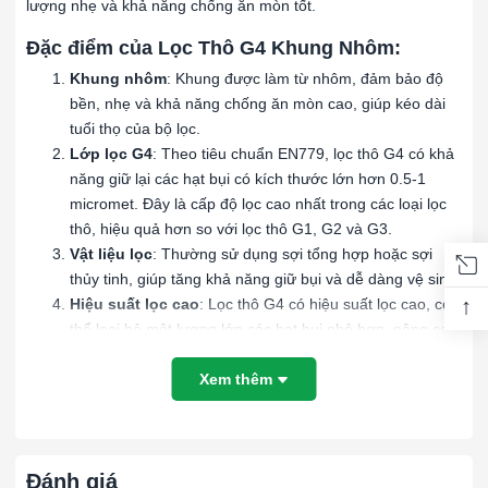
lượng nhẹ và khả năng chống ăn mòn tốt.
Đặc điểm của Lọc Thô G4 Khung Nhôm:
Khung nhôm
: Khung được làm từ nhôm, đảm bảo độ
bền, nhẹ và khả năng chống ăn mòn cao, giúp kéo dài
tuổi thọ của bộ lọc.
Lớp lọc G4
: Theo tiêu chuẩn EN779, lọc thô G4 có khả
năng giữ lại các hạt bụi có kích thước lớn hơn 0.5-1
micromet. Đây là cấp độ lọc cao nhất trong các loại lọc
thô, hiệu quả hơn so với lọc thô G1, G2 và G3.
Vật liệu lọc
: Thường sử dụng sợi tổng hợp hoặc sợi
thủy tinh, giúp tăng khả năng giữ bụi và dễ dàng vệ sinh.
↑
Hiệu suất lọc cao
: Lọc thô G4 có hiệu suất lọc cao, có
thể loại bỏ một lượng lớn các hạt bụi nhỏ hơn, nâng cao
chất lượng không khí đầu vào.
Xem thêm
Ứng dụng của Lọc Thô G4 Khung Nhôm:
Hệ thống HVAC
: Dùng trong các hệ thống điều hòa
không khí để bảo vệ các bộ lọc tinh hơn và tăng hiệu
suất hệ thống.
Đánh giá