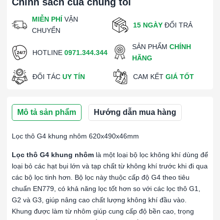
Chính sách của chúng tôi
MIỄN PHÍ
VẬN
15 NGÀY
ĐỔI TRẢ
CHUYỂN
SẢN PHẨM
CHÍNH
HOTLINE
0971.344.344
HÃNG
ĐỐI TÁC
UY TÍN
CAM KẾT
GIÁ TỐT
Mô tả sản phẩm
Hướng dẫn mua hàng
Lọc thô G4 khung nhôm 620x490x46mm
Lọc thô G4 khung nhôm
là một loại bộ lọc không khí dùng để
loại bỏ các hạt bụi lớn và tạp chất từ không khí trước khi đi qua
các bộ lọc tinh hơn. Bộ lọc này thuộc cấp độ G4 theo tiêu
chuẩn EN779, có khả năng lọc tốt hơn so với các lọc thô G1,
G2 và G3, giúp nâng cao chất lượng không khí đầu vào.
Khung được làm từ nhôm giúp cung cấp độ bền cao, trọng