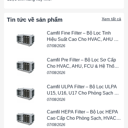
18-5/8”.
Ống Pitot bằng thép không gỉ, đường kính 5/16 “, 
Tin tức về sản phẩm
Xem tất cả
160-24
24-5/8”.
Camfil Fine Filter – Bộ Lọc Tinh
Ống Pitot bằng thép không gỉ, đường kính 5/16 “, 
Hiệu Suất Cao Cho HVAC, AHU &
160-36
36-5/8”.
Phòng Sạch
07/08/2026
Camfil Pre Filter – Bộ Lọc Sơ Cấp
Ống Pitot bằng thép không gỉ, đường kính 5/16 “, 
160-48
Cho HVAC, AHU, FCU & Hệ Thống
48-5/8”.
Thông Gió
07/08/2026
Ống Pitot bằng thép không gỉ, đường kính 5/16 “, 
160-60
Camfil ULPA Filter – Bộ Lọc ULPA
60-5/8”.
U15, U16, U17 Cho Phòng Sạch &
Bán Dẫn
07/08/2026
Ống Pitot bằng thép không gỉ, đường kính 5/16 “, 
160-8
8-5/8”.
Camfil HEPA Filter – Bộ Lọc HEPA
Cao Cấp Cho Phòng Sạch, HVAC,
FFU & Nhà Máy
07/08/2026
Bộ dụng cụ chứa 160-18, 160-24, 160-36, 160-4