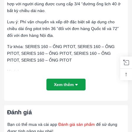
hợp với người dùng được cung cấp 3/4 “đường ống lịch 40 ở
bất kỳ chiều dài nào.
Lưu ý: Phí vận chuyển và xếp dỡ đặc biệt sẽ áp dụng cho
chiều dài ống pitot trên 36 “đối với đơn hàng Quốc tế và 72”
đối với đơn hàng Nội địa.
Từ khóa: SERIES 160 – ỐNG PITOT, SERIES 160 – ỐNG
PITOT, SERIES 160 – ỐNG PITOT, SERIES 160 – ỐNG
PITOT, SERIES 160 – ỐNG PITOT
Model:
↑
Xem thêm
MODEL
MÔ TẢ
Ống Pitot bằng thép không gỉ, đường kính 5/16 “, 
160-12
12-5 / 8”.
Đánh giá
Bạn có thể mua và cài app
Đánh giá sản phẩm
để sử dụng
Ống Pitot bằng thép không gỉ, đường kính 5/16 “, 
160-18
được tính năng này nhé!