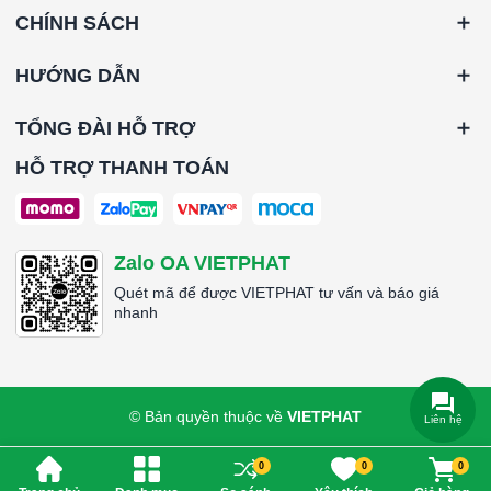
CHÍNH SÁCH
HƯỚNG DẪN
TỔNG ĐÀI HỖ TRỢ
HỖ TRỢ THANH TOÁN
Zalo OA VIETPHAT
Quét mã để được VIETPHAT tư vấn và báo giá
nhanh
© Bản quyền thuộc về
VIETPHAT
Liên hệ
0
0
0