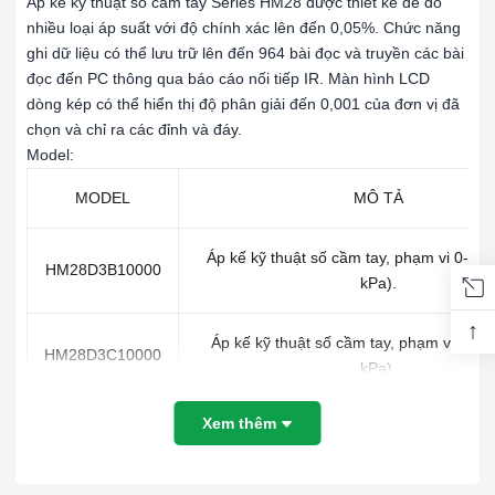
Áp kế kỹ thuật số cầm tay Series HM28 được thiết kế để đo
nhiều loại áp suất với độ chính xác lên đến 0,05%. Chức năng
ghi dữ liệu có thể lưu trữ lên đến 964 bài đọc và truyền các bài
đọc đến PC thông qua báo cáo nối tiếp IR. Màn hình LCD
dòng kép có thể hiển thị độ phân giải đến 0,001 của đơn vị đã
chọn và chỉ ra các đỉnh và đáy.
Model:
MODEL
MÔ TẢ
Áp kế kỹ thuật số cầm tay, phạm vi 0-10″ 
HM28D3B10000
kPa).
↑
Áp kế kỹ thuật số cầm tay, phạm vi 0-28″
HM28D3C10000
kPa).
Xem thêm
Áp kế kỹ thuật số cầm tay, phạm vi 0-120″
HM28D3F10000
kPa).