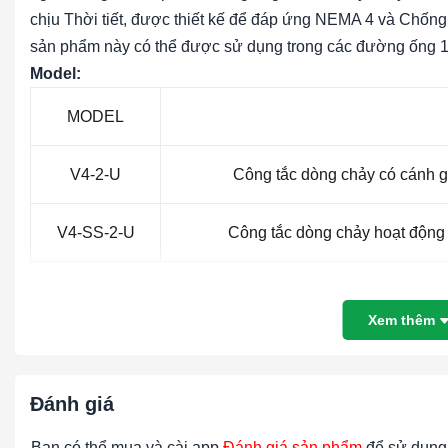
chịu Thời tiết, được thiết kế để đáp ứng NEMA 4 và Chống c
sản phẩm này có thể được sử dụng trong các đường ống 1-1
Model:
MODEL
V4-2-U
Công tắc dòng chảy có cánh g
V4-SS-2-U
Công tắc dòng chảy hoạt động 
THÔNG SỐ KỸ THUẬT:
Dịch vụ:
Khí hoặc chất lỏng tương thích với vật liệu được 
Xem thêm
Vật liệu:
Cánh: 316 SS; Cơ thể: Đồng thau hoặc tiêu chuẩ
tùy chọn 316 SS; Tùy chọn: Các vật liệu khác cũng có sẵn, 
Hastelloy, Nickel, Monel, Titanium).
Đánh giá
Giới hạn nhiệt độ:
tiêu chuẩn -4 đến 275 ° F (-20 đến 135 °
Bạn có thể mua và cài app
Đánh giá sản phẩm
để sử dụng 