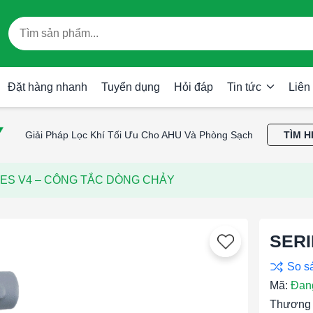
Đặt hàng nhanh
Tuyển dụng
Hỏi đáp
Tin tức
Liên
Giải Pháp Lọc Khí Tối Ưu Cho AHU Và Phòng Sạch
TÌM H
IES V4 – CÔNG TẮC DÒNG CHẢY
SERI
Mã:
Đan
Thương 