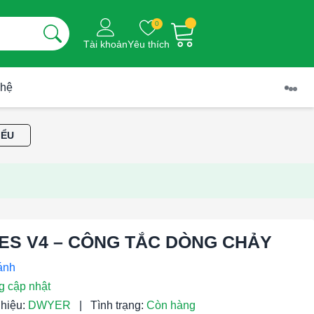
0
Tài khoản
Yêu thích
 hệ
IỂU
ES V4 – CÔNG TẮC DÒNG CHẢY
g cập nhật
hiệu:
DWYER
|
Tình trạng:
Còn hàng