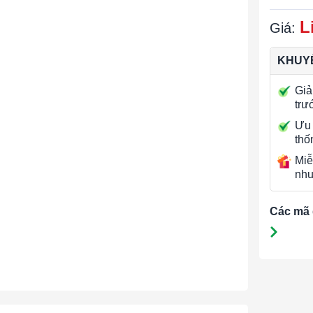
L
Giá:
KHUYẾ
Giả
trư
Ưu 
thố
Miễ
nhu
Các mã 