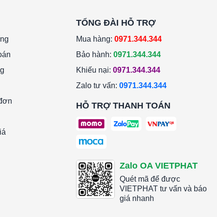
TỔNG ĐÀI HỖ TRỢ
àng
Mua hàng:
0971.344.344
oán
Bảo hành:
0971.344.344
ng
Khiếu nại:
0971.344.344
Zalo tư vấn:
0971.344.344
 đơn
HỖ TRỢ THANH TOÁN
iá
Zalo OA VIETPHAT
Quét mã để được
VIETPHAT tư vấn và báo
giá nhanh