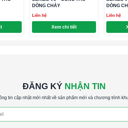
hoặc M25 với tùy chọn -BSPT.
DÒNG CHẢY
DÒNG C
am hoặc 38,10 mm.
Liên hệ
Liên hệ
 hoạt động tốt. Có sẵn các đơn vị để lắp đặt
t
Xem chi tiết
cánh.
. ** Không có tùy chọn nhà ở (-NH) không có
CÔNG TẮC DÒNG CHẢYSERIES V4 – CÔNG
ĐĂNG KÝ
NHẬN TIN
ông tin cập nhật mới nhất về sản phẩm mới và chương trình kh