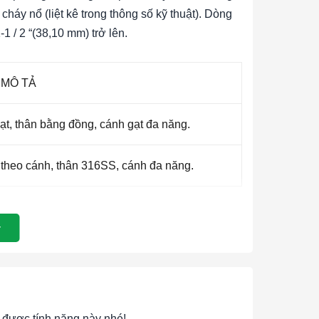
háy nổ (liệt kê trong thông số kỹ thuật). Dòng
 / 2 “(38,10 mm) trở lên.
MÔ TẢ
ạt, thân bằng đồng, cánh gạt đa năng.
theo cánh, thân 316SS, cánh đa năng.
làm ướt.
n 316 SS; Magnet Keeper: tiêu chuẩn 430 SS,
tham khảo ý kiến ​​nhà máy (ví dụ: PVC,
 C), tùy chọn nhiệt độ cao MT 400 ° F (205 ° C)
được tính năng này nhé!