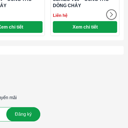
HẢY
DÒNG CHẢY
Liên hệ
Xem chi tiết
Xem chi tiết
uyến mãi
Đăng ký