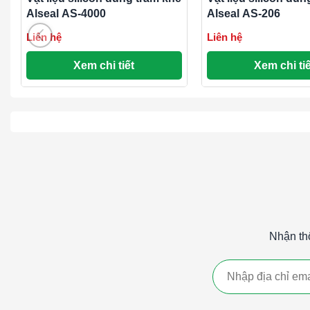
Alseal AS-4000
Alseal AS-206
ALSEAL AS-5000
là giải pháp lý tưởng để kết dính các v
Liên hệ
Liên hệ
lại độ bền và chất lượng vượt trội cho các công trình.
Xem chi tiết
Xem chi tiế
Nhận th