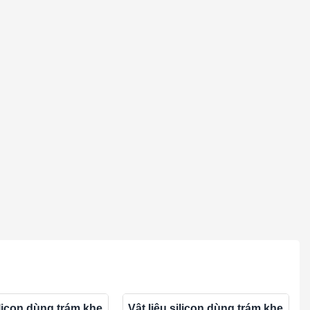
ilicon dùng trám khe
Vật liệu silicon dùng trám khe