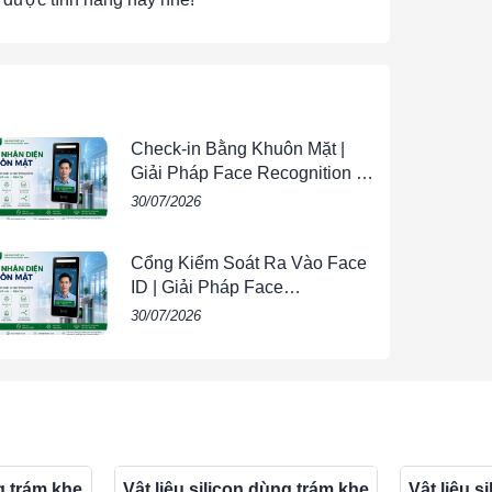
Check-in Bằng Khuôn Mặt |
Giải Pháp Face Recognition AI
Cho Doanh Nghiệp |
30/07/2026
VIETPHAT
Cổng Kiểm Soát Ra Vào Face
_1.0.pdf
ID | Giải Pháp Face
_1.0.pdf
Recognition AI Cho Doanh
30/07/2026
_1.0.pdf
Nghiệp | VIETPHAT
ng trám khe
Vật liệu silicon dùng trám khe
Vật liệu s