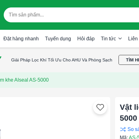
Đặt hàng nhanh
Tuyển dụng
Hỏi đáp
Tin tức
Liên
Giải Pháp Lọc Khí Tối Ưu Cho AHU Và Phòng Sạch
TÌM H
rám khe Alseal AS-5000
Vật l
5000
Mã:
AS-