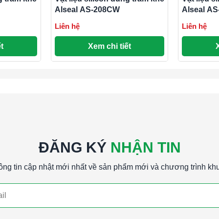
Alseal AS-208CW
Alseal A
ật liệu xây dựng nhanh chóng và hiệu quả, mang
Liên hệ
Liên hệ
t
Xem chi tiết
ĐĂNG KÝ
NHẬN TIN
ông tin cập nhật mới nhất về sản phẩm mới và chương trình kh