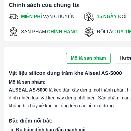
Chính sách của chúng tôi
MIỄN PHÍ
VẬN CHUYỂN
15 NGÀY
ĐỔI 
SẢN PHẨM
CHÍNH HÃNG
ĐỐI TÁC
UY TÍ
Mô tả sản phẩm
Hướn
Vật liệu silicon dùng trám khe Alseal AS-5000
Mô tả sản phẩm:
ALSEAL AS-5000
là keo dán xây dựng một thành phần, hiệ
dính nhiều loại vật liệu xây dựng phổ biến. Sản phẩm man
không bị chảy xệ khi thi công trên các bề mặt đứng.
Đặc điểm nổi bật:
Độ bám dính ban đầu mạnh mẽ.