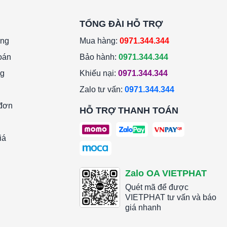
TỔNG ĐÀI HỖ TRỢ
àng
Mua hàng:
0971.344.344
oán
Bảo hành:
0971.344.344
ng
Khiếu nại:
0971.344.344
Zalo tư vấn:
0971.344.344
 đơn
HỖ TRỢ THANH TOÁN
iá
Zalo OA VIETPHAT
Quét mã để được
VIETPHAT tư vấn và báo
giá nhanh