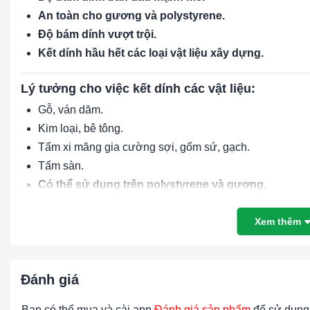
An toàn cho gương và polystyrene.
Độ bám dính vượt trội.
Kết dính hầu hết các loại vật liệu xây dựng.
Lý tưởng cho việc kết dính các vật liệu:
Gỗ, ván dăm.
Kim loại, bê tông.
Tấm xi măng gia cường sợi, gốm sứ, gạch.
Tấm sàn.
Có thể sử dụng trên polystyrene và gương.
Thông số sản phẩm:
Xem thêm
Dung tích:
300 ml
Quy cách đóng gói:
24 ống/hộp
Đánh giá
Màu sắc:
Nâu
Bạn có thể mua và cài app
Đánh giá sản phẩm
để sử dụng 