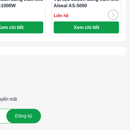
S-1000W
Alseal AS-5000
Liên hệ
Xem chi tiết
Xem chi tiết
uyến mãi
Đăng ký