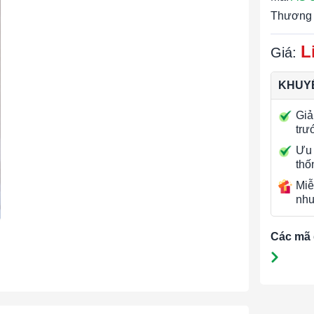
Thương 
L
Giá:
KHUYẾ
Giả
trư
Ưu 
thố
Miễ
nhu
Các mã 