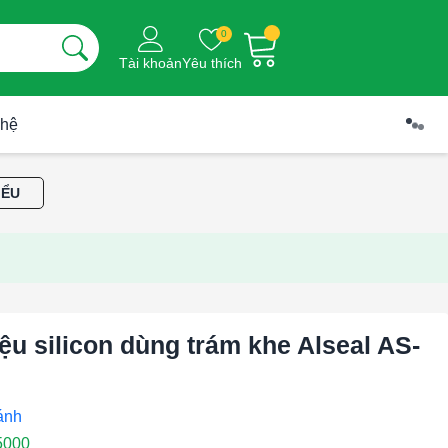
0
Tài khoản
Yêu thích
 hệ
IỂU
iệu silicon dùng trám khe Alseal AS-
5000