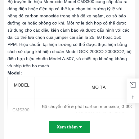
Bộ truyền tín hiệu Monoxide Model CMS300 cung cấp đầu ra
dòng điện hoặc điện áp có thể lựa chọn tại trường tỷ lệ với
nồng độ carbon monoxide trong nhà để xe ngầm, cơ sở bảo
dưỡng xe hoặc phòng cơ khí. Một rơ le tích hợp có thể được
sử dụng cho các điều kiện cảnh báo và được cấu hình với các
dải có thể lựa chọn của jumper cài sẵn là 25, 60 hoặc 150
PPM. Hiệu chuẩn tại hiện trường có thể được thực hiện bằng
cách sử dụng khí hiệu chuẩn Model GCK-200CO-2000CO2, bộ
điều hợp hiệu chuẩn Model A-507, và chiết áp khoảng không
và nhịp trên bo mạch.
Model:
MODEL
MÔ TẢ
↑
Bộ chuyển đổi & phát carbon monoxide, 0-300 P
CMS300
mA / 2-10 V (tải tối đa 2K Ω)
Xem thêm