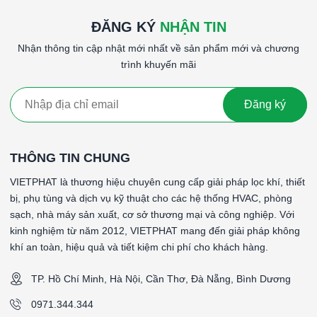
NO2.
Điều chỉnh Span và Zero:
Qua nút nhấn, sử dụng màn hình
ĐĂNG KÝ
NHẬN TIN
A-449 tùy chọn.
Nhận thông tin cập nhật mới nhất về sản phẩm mới và chương
Vỏ:
polycarbonate phủ kính chống tia cực tím.
trình khuyến mãi
Tín hiệu đầu ra:
Chuyển đổi có thể lựa chọn 4 đến 20 mA
(cấp nguồn vòng lặp), 0 đến 5 V @ 5 mA, hoặc 0 đến 10 V @
5 mA; Chuyển có thể lựa chọn 0 đến 5 V / 1 thành 5 V và 0
Đăng ký
đến 10 V / 2 thành 10 V; Chuyển đổi đầu ra bình thường hoặc
đảo ngược có thể lựa chọn.
Yêu cầu nguồn:
Đầu ra hiện tại: 10-35 VDC, Điện áp đầu ra:
THÔNG TIN CHUNG
15-35 VDC hoặc 15-29 VAC.
VIETPHAT là thương hiệu chuyên cung cấp giải pháp lọc khí, thiết
Kết nối điện:
Khối thiết bị đầu cuối có thể tháo rời, gõ ra để
bị, phụ tùng và dịch vụ kỹ thuật cho các hệ thống HVAC, phòng
lắp ống dẫn.
sạch, nhà máy sản xuất, cơ sở thương mại và công nghiệp. Với
Hiệu chuẩn:
Thông qua các nút nhấn trên bo mạch (chỉ dành
kinh nghiệm từ năm 2012, VIETPHAT mang đến giải pháp không
cho kiểu máy LCD) hoặc sử dụng màn hình A-449 tùy chọn.
khí an toàn, hiệu quả và tiết kiệm chi phí cho khách hàng.
Có thể lựa chọn nồng độ khí trong khoảng thời gian.
Xếp hạng bao vây:
IP64.
TP. Hồ Chí Minh, Hà Nội, Cần Thơ, Đà Nẵng, Bình Dương
Trọng lượng:
1 lb (0,45 kg).
Phê duyệt của cơ quan:
CE.
0971.344.344