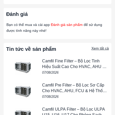
Bộ truyền tín hiệu CO với đầu ra dòng điện /
GSTA-C-D
phổ quát
Đánh giá
Bạn có thể mua và cài app
Đánh giá sản phẩm
để sử dụng
Bộ truyền tín hiệu CO với đầu ra dòng điện /
GSTA-C-LCD
được tính năng này nhé!
phổ quát, màn hình LCD
Bộ truyền tín hiệu CO/NO2 với đầu ra dòng đi
Tin tức về sản phẩm
Xem tất cả
GSTA-N
áp phổ quát
Camfil Fine Filter – Bộ Lọc Tinh
Bộ truyền tín hiệu NO2 với đầu ra dòng điện 
Hiệu Suất Cao Cho HVAC, AHU &
GSTA-N-D
phổ quát
Phòng Sạch
07/08/2026
Camfil Pre Filter – Bộ Lọc Sơ Cấp
Bộ truyền tín hiệu NO2 với đầu ra dòng điện 
GSTA-N-LCD
Cho HVAC, AHU, FCU & Hệ Thống
phổ quát, màn hình LCD
Thông Gió
07/08/2026
Camfil ULPA Filter – Bộ Lọc ULPA
U15, U16, U17 Cho Phòng Sạch &