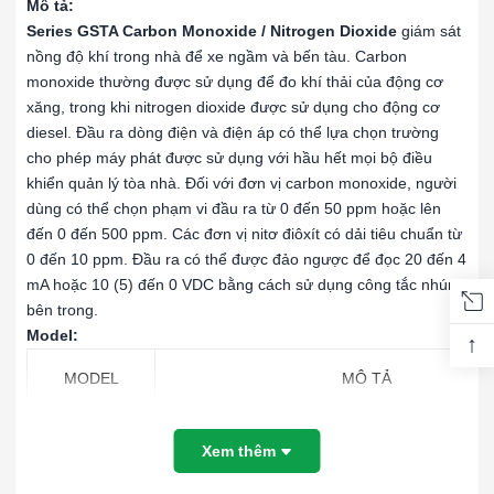
Mô tả:
Series GSTA Carbon Monoxide / Nitrogen Dioxide
giám sát
nồng độ khí trong nhà để xe ngầm và bến tàu. Carbon
monoxide thường được sử dụng để đo khí thải của động cơ
xăng, trong khi nitrogen dioxide được sử dụng cho động cơ
diesel. Đầu ra dòng điện và điện áp có thể lựa chọn trường
cho phép máy phát được sử dụng với hầu hết mọi bộ điều
khiển quản lý tòa nhà. Đối với đơn vị carbon monoxide, người
dùng có thể chọn phạm vi đầu ra từ 0 đến 50 ppm hoặc lên
đến 0 đến 500 ppm. Các đơn vị nitơ điôxít có dải tiêu chuẩn từ
0 đến 10 ppm. Đầu ra có thể được đảo ngược để đọc 20 đến 4
mA hoặc 10 (5) đến 0 VDC bằng cách sử dụng công tắc nhúng
bên trong.
Model:
↑
MODEL
MÔ TẢ
Bộ truyền tín hiệu CO với đầu ra dòng điện /
GSTA-C
Xem thêm
phổ quát