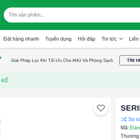
Đặt hàng nhanh
Tuyển dụng
Hỏi đáp
Tin tức
Liên
Giải Pháp Lọc Khí Tối Ưu Cho AHU Và Phòng Sạch
TÌM H
 KẾ
SERI
Mã:
Đan
Thương 