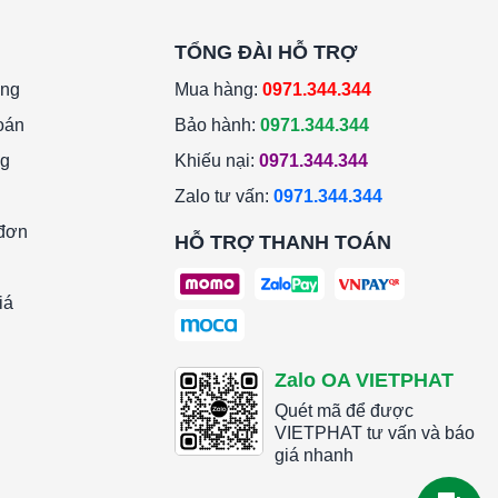
TỔNG ĐÀI HỖ TRỢ
àng
Mua hàng:
0971.344.344
oán
Bảo hành:
0971.344.344
ng
Khiếu nại:
0971.344.344
Zalo tư vấn:
0971.344.344
 đơn
HỖ TRỢ THANH TOÁN
iá
Zalo OA VIETPHAT
Quét mã để được
VIETPHAT tư vấn và báo
giá nhanh