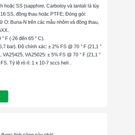
h hoặc SS (sapphire, Carboloy và tantali là tùy
316 SS, đồng thau hoặc PTFE; Đóng gói:
ữ O: Buna-N trên các mẫu nhôm và đồng thau,
5XX.
° F (-26 đến 65 ° C).
,7 bar). Độ chính xác: ± 2% FS @ 70 ° F (21,1 °
3, VA25425, VA25025: ± 5% FS @ 70 ° F (21,1 °
. Tỷ lệ rò rỉ: 1 x 10-7 sccs heli .
ác cao.
PCTFE trên các mô hình thép không gỉ; PTFE
NG KẾ
được tính năng này nhé!