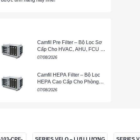
Camfil Pre Filter – Bộ Lọc Sơ
Cấp Cho HVAC, AHU, FCU &
Hệ Thống Thông Gió
07/08/2026
Camfil HEPA Filter – Bộ Lọc
HEPA Cao Cấp Cho Phòng
Sạch, HVAC, FFU & Nhà Máy
07/08/2026
-103-CPF-
SERIES VFLO – LƯU LƯỢNG
SERIES 