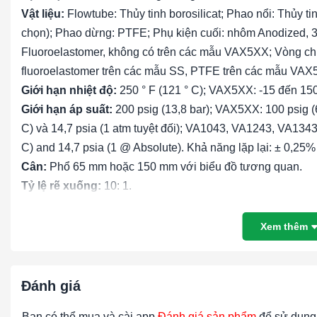
Vật liệu:
Flowtube: Thủy tinh borosilicat; Phao nổi: Thủy tin
chọn); Phao dừng: PTFE; Phụ kiện cuối: nhôm Anodized, 
Fluoroelastomer, không có trên các mẫu VAX5XX; Vòng ch
fluoroelastomer trên các mẫu SS, PTFE trên các mẫu VAX
Giới hạn nhiệt độ:
250 ° F (121 ° C); VAX5XX: -15 đến 150 
Giới hạn áp suất:
200 psig (13,8 bar); VAX5XX: 100 psig (6
C) và 14,7 psia (1 atm tuyệt đối); VA1043, VA1243, VA134
C) and 14,7 psia (1 @ Absolute). Khả năng lặp lại: ± 0,25% FS
Cân:
Phổ 65 mm hoặc 150 mm với biểu đồ tương quan.
Tỷ lệ rẽ xuống:
10: 1.
Kết nối:
Hai NPT nữ 1/8 “.
Gắn kết:
Theo chiều dọc.
Xem thêm
Van:
kim 6 vòng (tiêu chuẩn), tùy chọn van 16 vòng chính x
Van Orifice:
Acetal trên các mô hình nhôm và đồng thau, 
trên các kiểu VAX5XX
Đánh giá
#SERIES VA – LƯU LƯỢNG KẾSERIES VA – LƯU LƯỢ
Bạn có thể mua và cài app
Đánh giá sản phẩm
để sử dụng 