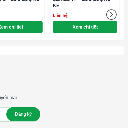
KẾ
Liên hệ
Xem chi tiết
Xem chi tiết
uyến mãi
Đăng ký