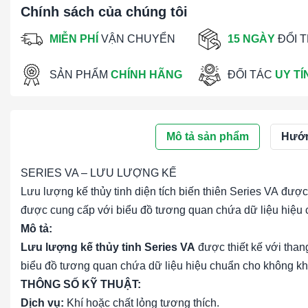
Chính sách của chúng tôi
MIỄN PHÍ
VẬN CHUYỂN
15 NGÀY
ĐỔI 
SẢN PHẨM
CHÍNH HÃNG
ĐỐI TÁC
UY TÍ
Mô tả sản phẩm
Hướn
SERIES VA – LƯU LƯỢNG KẾ
Lưu lượng kế thủy tinh diện tích biến thiên Series VA được
được cung cấp với biểu đồ tương quan chứa dữ liệu hiệu 
Mô tả:
Lưu lượng kế thủy tinh Series VA
được thiết kế với tha
biểu đồ tương quan chứa dữ liệu hiệu chuẩn cho không kh
THÔNG SỐ KỸ THUẬT:
Dịch vụ:
Khí hoặc chất lỏng tương thích.