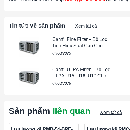
Tin tức về sản phẩm
Xem tất cả
Camfil Fine Filter – Bộ Lọc
Tinh Hiệu Suất Cao Cho
HVAC, AHU & Phòng Sạch
07/08/2026
Camfil ULPA Filter – Bộ Lọc
ULPA U15, U16, U17 Cho
Phòng Sạch & Bán Dẫn
07/08/2026
Sản phẩm
liên quan
Xem tất cả
Lưu lượng kế RMB-54-BPF-
Lưu lượng kế RMC