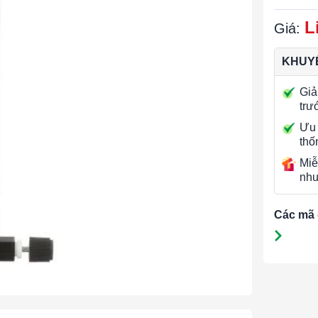
L
Giá:
KHUYẾ
Giả
trư
Ưu 
thố
Miễ
nhu
Các mã 