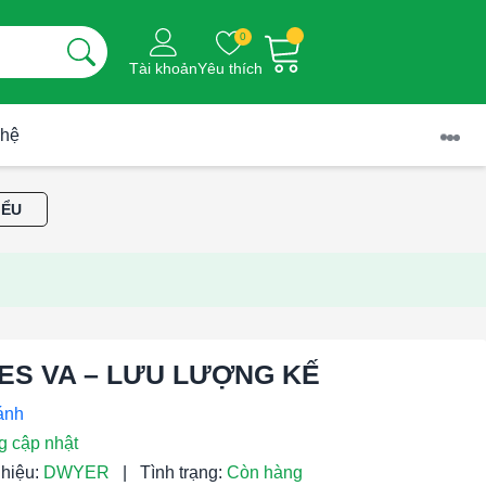
0
Tài khoản
Yêu thích
 hệ
IỂU
ES VA – LƯU LƯỢNG KẾ
g cập nhật
hiệu:
DWYER
|
Tình trạng:
Còn hàng