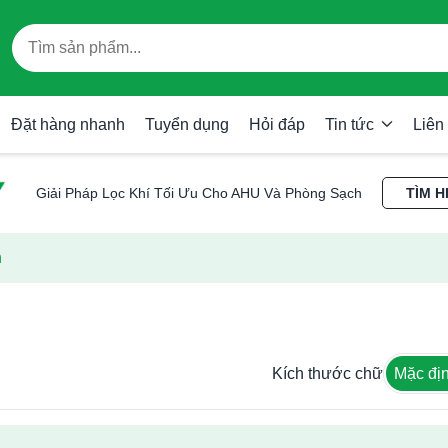
Đặt hàng nhanh
Tuyển dụng
Hỏi đáp
Tin tức
Liên
Giải Pháp Lọc Khí Tối Ưu Cho AHU Và Phòng Sạch
TÌM H
n
Kích thước chữ
Mặc đị