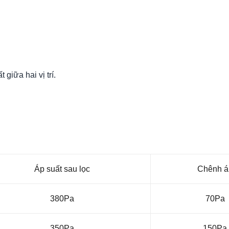
giữa hai vị trí.
Áp suất sau lọc
Chênh á
380Pa
70Pa
350Pa
150Pa