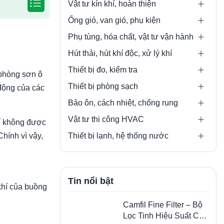
Vật tư kín khí, hoàn thiện
Ống gió, van gió, phụ kiện
Phụ tùng, hóa chất, vật tư vận hành
Hút thải, hút khí độc, xử lý khí
Thiết bị đo, kiểm tra
 phòng sơn ô
Thiết bị phòng sạch
 động của các
Bảo ôn, cách nhiệt, chống rung
Vật tư thi công HVAC
hí không được
hính vì vậy,
Thiết bị lạnh, hệ thống nước
Tin nổi bật
khí của buồng
Camfil Fine Filter – Bộ
Lọc Tinh Hiệu Suất Cao