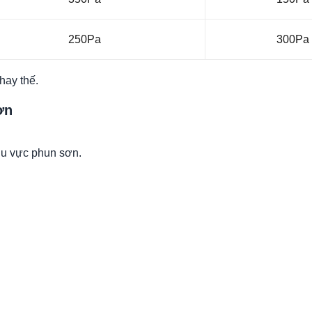
250Pa
300Pa
hay thế.
ơn
khu vực phun sơn.