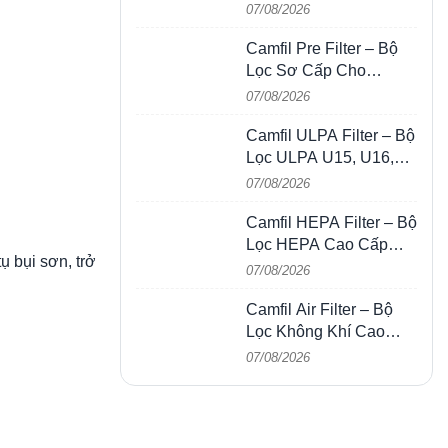
Cho HVAC, AHU &
07/08/2026
Phòng Sạch
Camfil Pre Filter – Bộ
Lọc Sơ Cấp Cho
HVAC, AHU, FCU & Hệ
07/08/2026
Thống Thông Gió
Camfil ULPA Filter – Bộ
Lọc ULPA U15, U16,
U17 Cho Phòng Sạch &
07/08/2026
Bán Dẫn
Camfil HEPA Filter – Bộ
Lọc HEPA Cao Cấp
ụ bụi sơn, trở
Cho Phòng Sạch,
07/08/2026
HVAC, FFU & Nhà Máy
Camfil Air Filter – Bộ
Lọc Không Khí Cao
Cấp Cho HVAC, HEPA,
07/08/2026
ULPA & Phòng Sạch