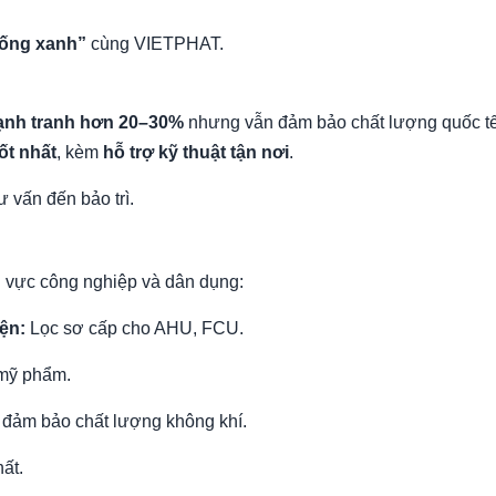
sống xanh”
cùng VIETPHAT.
cạnh tranh hơn 20–30%
nhưng vẫn đảm bảo chất lượng quốc tế
ốt nhất
, kèm
hỗ trợ kỹ thuật tận nơi
.
ư vấn đến bảo trì.
h vực công nghiệp và dân dụng:
ện:
Lọc sơ cấp cho AHU, FCU.
 mỹ phẩm.
 đảm bảo chất lượng không khí.
hất.