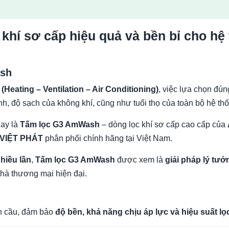
khí sơ cấp hiệu quả và bền bỉ cho hệ
ash
Heating – Ventilation – Air Conditioning)
, việc lựa chọn đún
h, độ sạch của không khí, cũng như tuổi thọ của toàn bộ hệ th
ay là
Tấm lọc G3 AmWash
– dòng lọc khí sơ cấp cao cấp của
VIỆT PHÁT
phân phối chính hãng tại Việt Nam.
nhiều lần
,
Tấm lọc G3 AmWash
được xem là
giải pháp lý tưở
hà thương mại hiện đại.
àn cầu, đảm bảo
độ bền, khả năng chịu áp lực và hiệu suất lọ