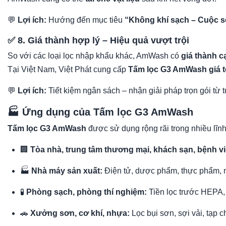
💬
Lợi ích:
Hướng đến mục tiêu
“Không khí sạch – Cuộc 
✅ 8. Giá thành hợp lý – Hiệu quả vượt trội
So với các loại lọc nhập khẩu khác, AmWash có
giá thành 
Tại Việt Nam, Việt Phát cung cấp
Tấm lọc G3 AmWash giá t
💬
Lợi ích:
Tiết kiệm ngân sách – nhận giải pháp trọn gói từ t
🏭 Ứng dụng của Tấm lọc G3 AmWash
Tấm lọc G3 AmWash
được sử dụng rộng rãi trong nhiều lĩn
🏢
Tòa nhà, trung tâm thương mại, khách sạn, bệnh vi
🏭
Nhà máy sản xuất:
Điện tử, dược phẩm, thực phẩm,
🧪
Phòng sạch, phòng thí nghiệm:
Tiền lọc trước HEPA,
🚗
Xưởng sơn, cơ khí, nhựa:
Lọc bụi sơn, sợi vải, tạp c