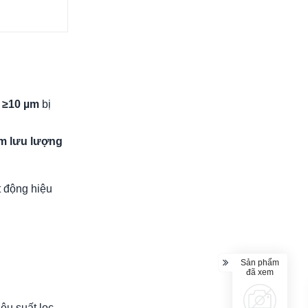
c ≥10 µm
bị
m lưu lượng
 động hiệu
Sản phẩm
đã xem
ệu suất lọc