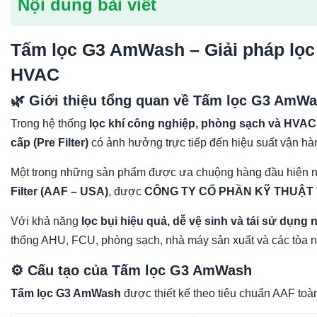
Nội dung bài viết
Tấm lọc G3 AmWash – Giải pháp lọc 
HVAC
🌿 Giới thiệu tổng quan về Tấm lọc G3 AmW
Trong hệ thống
lọc khí công nghiệp, phòng sạch và HVAC (
cấp (Pre Filter)
có ảnh hưởng trực tiếp đến hiệu suất vận hàn
Một trong những sản phẩm được ưa chuộng hàng đầu hiện n
Filter (AAF – USA)
, được
CÔNG TY CỔ PHẦN KỸ THUẬT 
Với khả năng
lọc bụi hiệu quả, dễ vệ sinh và tái sử dụng 
thống AHU, FCU, phòng sạch, nhà máy sản xuất và các tòa n
⚙️ Cấu tạo của Tấm lọc G3 AmWash
Tấm lọc G3 AmWash
được thiết kế theo tiêu chuẩn AAF to