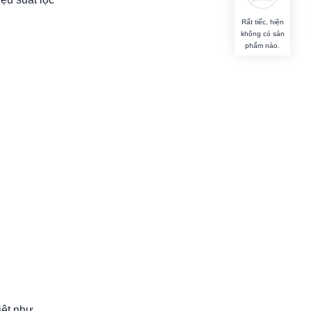
Rất tiếc, hiện
không có sản
phẩm nào.
iệt như