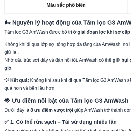
Màu sắc phổ biến
🌬️ Nguyên lý hoạt động của Tấm lọc G3 Am
Tấm lọc G3 AmWash được bố trí
ở giai đoạn lọc khí sơ cấp 
Không khí đi qua lớp sợi tổng hợp đa tầng của AmWash, nơi
giữ lại.
Nhờ cấu trúc sợi dày và đàn hồi tốt, AmWash có thể
giữ bụi 
gió
.
💡
Kết quả:
Không khí sau khi đi qua Tấm lọc G3 AmWash s
quả hơn và bền lâu hơn.
🌟 Ưu điểm nổi bật của Tấm lọc G3 AmWash
Dưới đây là
8 ưu điểm vượt trội
giúp AmWash trở thành dò
✅ 1. Có thể rửa sạch – Tái sử dụng nhiều lần
Không giống như lọc bông hoặc sợi thủy tinh dùng một lần,
A