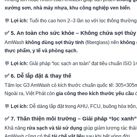
xưởng sơn, nhà máy nhựa, khu công nghiệp ven biển
.
💬
Lợi ích:
Tuổi thọ cao hơn 2–3 lần so với lọc thông thường
✅ 5. An toàn cho sức khỏe – Không chứa sợi thủy 
AmWash
không dùng sợi thủy tinh
(fiberglass) nên
không 
thực phẩm, y tế và phòng sạch.
💬
Lợi ích:
Giải pháp “lọc sạch an toàn” đạt tiêu chuẩn IS
✅ 6. Dễ lắp đặt & thay thế
Tấm lọc G3 AmWash có kích thước chuẩn quốc tế: 305×30
Ngoài ra, Việt Phát còn
gia công theo kích thước yêu cầu
đ
💬
Lợi ích:
Dễ dàng lắp đặt trong AHU, FCU, buồng hòa trộn, t
✅ 7. Thân thiện môi trường – Giải pháp “lọc xanh”
Khả năng
rửa sạch và tái sử dụng
giúp giảm lượng rác thải
AmWash cũng có thể
tái chế vật liệu
sau khi hết vòng đời.