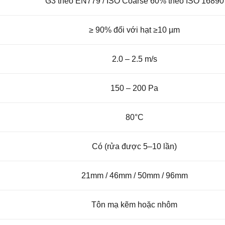
G3 theo EN779 / ISO Coarse 60% theo ISO 16890
≥ 90% đối với hạt ≥10 µm
2.0 – 2.5 m/s
150 – 200 Pa
80°C
Có (rửa được 5–10 lần)
21mm / 46mm / 50mm / 96mm
Tôn mạ kẽm hoặc nhôm