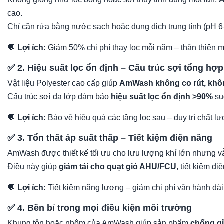
cao.
Chỉ cần rửa bằng nước sạch hoặc dung dịch trung tính (pH 6–8
💬
Lợi ích:
Giảm 50% chi phí thay lọc mỗi năm – thân thiện m
✅ 2. Hiệu suất lọc ổn định – Cấu trúc sợi tổng hợp
Vật liệu Polyester cao cấp giúp
AmWash không co rút, khôn
Cấu trúc sợi đa lớp đảm bảo
hiệu suất lọc ổn định >90%
suố
💬
Lợi ích:
Bảo vệ hiệu quả các tầng lọc sau – duy trì chất l
✅ 3. Tổn thất áp suất thấp – Tiết kiệm điện năng
AmWash được thiết kế tối ưu cho lưu lượng khí lớn nhưng vẫ
Điều này giúp
giảm tải cho quạt gió AHU/FCU
, tiết kiệm đ
💬
Lợi ích:
Tiết kiệm năng lượng – giảm chi phí vận hành dài
✅ 4. Bền bỉ trong mọi điều kiện môi trường
Khung tôn hoặc nhôm của AmWash giúp sản phẩm
chống gỉ,