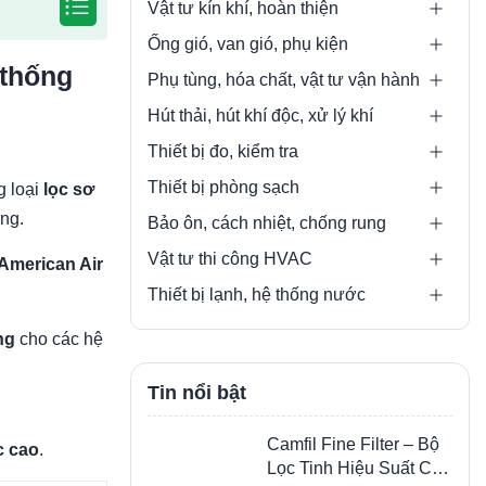
Vật tư kín khí, hoàn thiện
Ống gió, van gió, phụ kiện
 thống
Phụ tùng, hóa chất, vật tư vận hành
Hút thải, hút khí độc, xử lý khí
Thiết bị đo, kiểm tra
Thiết bị phòng sạch
g loại
lọc sơ
ống.
Bảo ôn, cách nhiệt, chống rung
Vật tư thi công HVAC
American Air
Thiết bị lạnh, hệ thống nước
ng
cho các hệ
Tin nổi bật
Camfil Fine Filter – Bộ
c cao
.
Lọc Tinh Hiệu Suất Cao