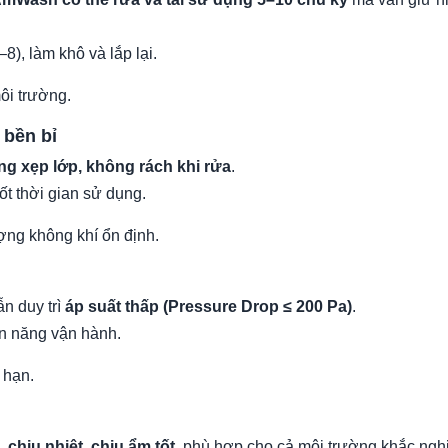
), làm khô và lắp lại.
ôi trường.
 bền bỉ
g xẹp lớp, không rách khi rửa
.
t thời gian sử dụng.
ượng không khí ổn định.
n duy trì
áp suất thấp (Pressure Drop ≤ 200 Pa)
.
iện năng vận hành.
 hạn.
 chịu nhiệt, chịu ẩm tốt
, phù hợp cho cả môi trường khắc ngh