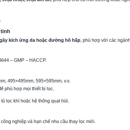
.
tinh
gây kích ứng da hoặc đường hô hấp
, phù hợp với các ngàn
O 14644 – GMP – HACCP.
5mm, 495×495mm, 595×595mm, v.v.
ể phù hợp mọi thiết bị lọc.
ủ lọc khí hoặc hệ thống quạt hút.
 công nghiệp và hạn chế nhu cầu thay lọc mới.