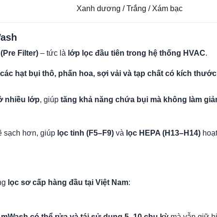
Xanh dương / Trắng / Xám bạc
Wash
(Pre Filter)
– tức là
lớp lọc đầu tiên trong hệ thống HVAC
.
các hạt bụi thô, phấn hoa, sợi vải và tạp chất có kích thướ
ở nhiều lớp
, giúp
tăng khả năng chứa bụi mà không làm giả
ẽ sạch hơn, giúp
lọc tinh (F5–F9)
và
lọc HEPA (H13–H14)
hoạt
ng
lọc sơ cấp hàng đầu tại Việt Nam
:
mWash có thể rửa và tái sử dụng 5–10 chu kỳ
mà vẫn giữ hi